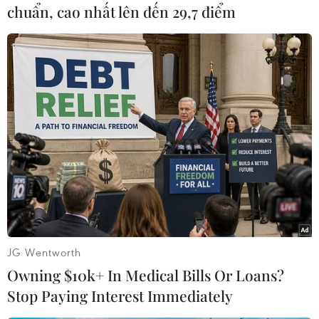
(TTXVN/Vietnam+)
chuẩn, cao nhất lên đến 29,7 điểm
JG Wentworth
#Hannu Mikkola
#Đua xe địa hình
#Huyền thoại
Owning $10k+ In Medical Bills Or Loans?
#Ung thư
#Chức vô địch thế giới
Phần Lan
Stop Paying Interest Immediately