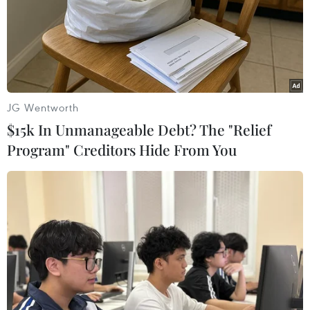
JG Wentworth
$15k In Unmanageable Debt? The "Relief
Program" Creditors Hide From You
Lewis Hamilton được phong tước Hiệp sĩ
trong lễ Vinh danh Năm mới
31/12/2020 08:18
Tay đua Công thức 1 (F1) Lewis Hamilton (35 tuổi) đã
được phong tước Hiệp sỹ cao quý của nước Anh tại
buổi lễ Vinh danh của Năm mới - một truyền thống