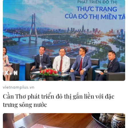
Theo dõi VietnamPlus
TIN LIÊN QUAN
vietnamplus.vn
Cần Thơ phát triển đô thị gắn liền với đặc
trưng sông nước