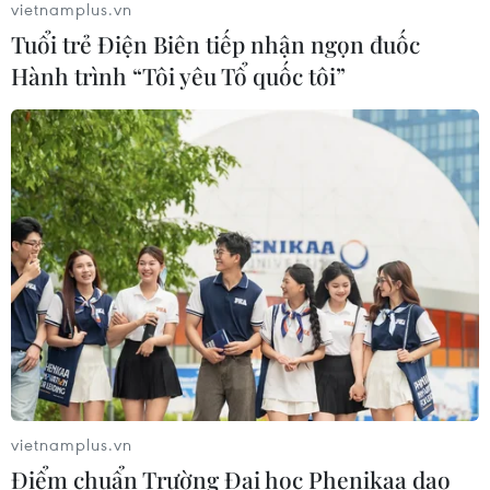
vietnamplus.vn
Tuổi trẻ Điện Biên tiếp nhận ngọn đuốc
Hành trình “Tôi yêu Tổ quốc tôi”
CƠ QUAN CHỦ QUẢN: THÔNG TẤN XÃ VIỆT NAM
Tổng Biên tập: TRẦN TIẾN DUẨN
Phó Tổng Biên tập: NGUYỄN THỊ TÁM, KHÚC THANH
THỦY
Sở hữu trí tuệ
Quy định sử dụng
RSS
Hỗ trợ
Ngôn ngữ
TTXVN
Dịch vụ tin
Quảng cáo
vietnamplus.vn
Liên hệ
Điểm chuẩn Trường Đại học Phenikaa dao