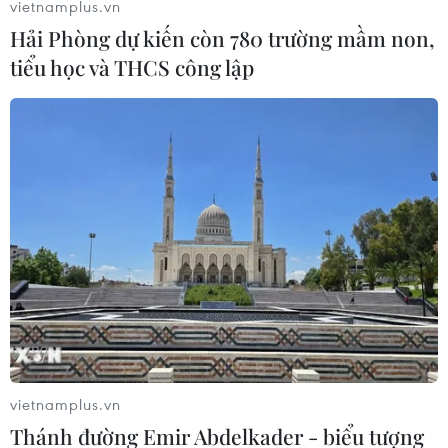
vietnamplus.vn
Larry King - Huyền thoại
Hải Phòng dự kiến còn 780 trường mầm non,
tiểu học và THCS công lập
ngành truyền hình Mỹ
24/01/2021 09:20
Larry King được đánh giá là một trong những ngôi sao
truyền hình, người dẫn chương trình talk-show xuất sắc
nhất mọi thời đại tại Mỹ.
vietnamplus.vn
Thánh đường Emir Abdelkader - biểu tượng