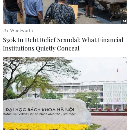
Lan.
JG Wentworth
$30k In Debt Relief Scandal: What Financial
Institutions Quietly Conceal
Hannu Mikkola, một trong 10 tay đua xe địa hình vĩ đại nhất thế
giới mọi thời đại, đã qua đời ở tuổi 78. (Nguồn:
motorsport.com)
Hannu Mikkola, một trong 10 tay đua xe địa