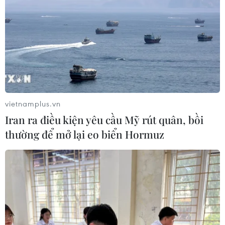
vietnamplus.vn
Iran ra điều kiện yêu cầu Mỹ rút quân, bồi
thường để mở lại eo biển Hormuz