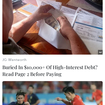
Hoàng Thị Hoa(TTXVN/Vietnam+)
JG Wentworth
Buried In $10,000+ Of High-Interest Debt?
Read Page 2 Before Paying
#UK97
#Quốc tế ngữ
#Đại biểu
#Giao lưu
#Quảng bá
TP. Hà Nội