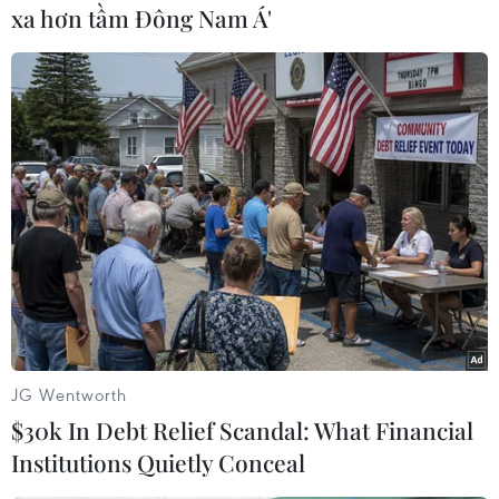
hoạt động lớn nhất trongnăm của Quốc tế ngữ
xa hơn tầm Đông Nam Á'
toàn cầu.
Đại hội đầu tiên được tổ chức tại Pháp năm 1905
và đến nay mới có 5 đại hộiđược tổ chức tại
châu Á. Hàng năm, UEA tổ chức xét duyệt Hội
thành viên xin đăngcai đại hội UK cho các năm
tiếp theo trên cơ sở thị sát khả năng thực tế và
ViệtNam đã được lựa chọn là địa điểm đăng cai
Đại hội UK lần thứ 97.
UK97 sẽ là đại hội đầu tiên tại Việt Nam. Sự
kiện này có ý nghĩa vô cùng quantrọng đối với
JG Wentworth
Hội Quốc tế ngữ Việt Nam nói riêng của UEA
$30k In Debt Relief Scandal: What Financial
trong năm 2012.
Institutions Quietly Conceal