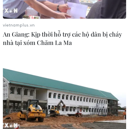
RSS
Hỗ trợ
Ngôn ngữ
TTXVN
vietnamplus.vn
Dịch vụ tin
Quảng cáo
An Giang: Kịp thời hỗ trợ các hộ dân bị cháy
Liên hệ
nhà tại xóm Chăm La Ma
Giấy phép số: 1374/GP-BTTTT do Bộ Thông tin và Truyền thông
cấp ngày 11/9/2008.
Quảng cáo: Phó TBT Nguyễn Thị Tám: 093.5958688, Email:
tamvna@gmail.com
Điện thoại: (024) 39411349 - (024) 39411348, Fax: (024)
39411348
Email:
vietnamplus2008@gmail.com
© Bản quyền thuộc về VietnamPlus, TTXVN. Cấm sao chép dưới
mọi hình thức nếu không có sự chấp thuận bằng văn bản.