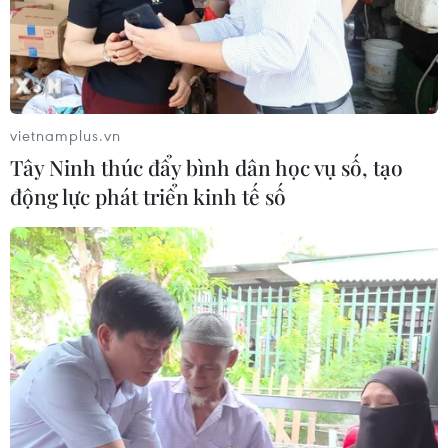
năm 2026 sẽ diễn ra từ ngày 25/9 đến
2/10
04/08/2026 14:37
Xem thêm
vietnamplus.vn
Tây Ninh thúc đẩy bình dân học vụ số, tạo
động lực phát triển kinh tế số
CƠ QUAN CHỦ QUẢN: THÔNG TẤN XÃ VIỆT NAM
Tổng Biên tập: TRẦN TIẾN DUẨN
Phó Tổng Biên tập: NGUYỄN THỊ TÁM, KHÚC THANH
THỦY
Sở hữu trí tuệ
Quy định sử dụng