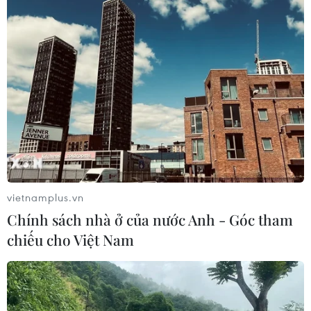
Phát động Cuộc thi Sáng tạo Video
2026 cho công dân Pháp ngữ
06/08/2026 02:29
Đà Nẵng lần đầu đăng cai chung kết
Hoa hậu Di sản toàn cầu 2026
05/08/2026 11:01
vietnamplus.vn
Đà Nẵng chi gần 38 tỷ đồng trang trí
Chính sách nhà ở của nước Anh - Góc tham
Tết Đinh Mùi 2027
chiếu cho Việt Nam
05/08/2026 10:58
Giới thiệu Bộ sách Tuyển tập các tác