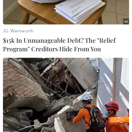
thứ 97 (UK97) sẽ diễn ratừ ngày 28/7 đến
4/8/2012 tại Hà Nội.
Ông Nguyễn Văn Lợi, Chủ tịch Hội Quốc tế ngữ
JG Wentworth
Việt Nam, Trưởng Ban tổ chức quốcgia Đại hội
$15k In Unmanageable Debt? The "Relief
UK97 và ông Clay Magalhaes, Thư ký Thường
Program" Creditors Hide From You
trực Đại hội Quốc tế ngữtoàn cầu chủ trì cuộc
họp báo.
Chủ tịch Hội Quốc tế ngữ Việt Nam Nguyễn Văn
Lợi cho biết, chủ đề của UK97 là “Esperranto -
Cầu nối vì Hòa bình, Hữu nghị và Phát triển”.
Dự kiến sẽ có từ1.000 đến 1.700 đại biểu đến từ
khoảng 60 quốc gia trên thế giới đăng ký tham
dựĐại hội.