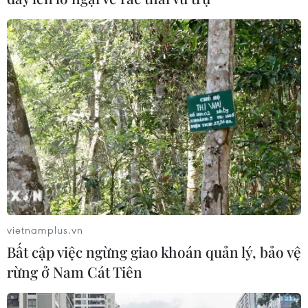
VN-Index có khả năng sẽ đi lên quanh
vùng 1.350-1.370 điểm
11/09/2021 03:14
Thị trường chứng kiến một tuần giao dịch giằng co,
song thanh khoản duy trì ở mức cao trong bối cảnh các
chỉ số chính tăng nhẹ và điều này cho thấy dòng tiền
luân chuyển nhanh giữa các nhóm cổ phiếu.
vietnamplus.vn
Bất cập việc ngừng giao khoán quản lý, bảo vệ
rừng ở Nam Cát Tiên