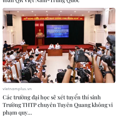
tư vẫn thận trọng trước áp lực bán
24/07/2026 09:35
Chứng khoán Âu-Mỹ chao đảo trước
cú sốc kép
24/07/2026 00:42
Chứng khoán châu Á tăng điểm nhờ
làn sóng gom cổ phiếu công nghệ
23/07/2026 09:40
vietnamplus.vn
Các trường đại học sẽ xét tuyển thí sinh
Trường THTP chuyên Tuyên Quang không vi
Sắc đỏ bao trùm bảng điện tử, VN-
phạm quy…
Index trượt dốc mất hơn 62 điểm