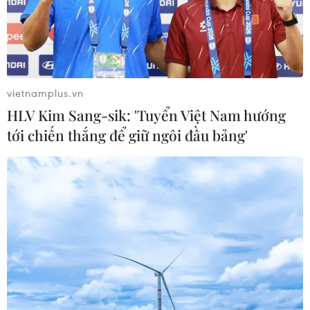
vietnamplus.vn
HLV Kim Sang-sik: 'Tuyển Việt Nam hướng
tới chiến thắng để giữ ngôi đầu bảng'
Cổ phiếu “vua” có còn hấp dẫn trong
những tháng cuối năm?
03/09/2021 13:36
Sau 6 tháng đầu năm tăng trưởng mạnh mẽ, nhóm cổ
phiếu ngân hàng liên tiếp bị điều chỉnh và có sự phân
hóa rõ rệt kể từ đầu tháng 7 đến nay.