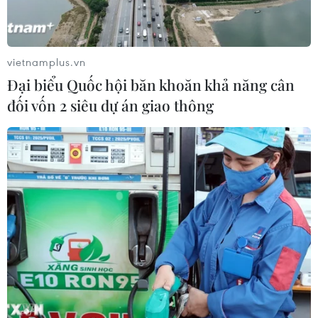
Chứng khoán ngày 29/7: VN-Index
bật tăng lấy lại mốc 1.700 điểm
vietnamplus.vn
29/07/2026 09:59
Đại biểu Quốc hội băn khoăn khả năng cân
đối vốn 2 siêu dự án giao thông
Cổ phiếu công nghệ và bán dẫn của
Mỹ giảm mạnh
29/07/2026 00:20
Chứng khoán châu Á hứng chịu đợt
bán tháo mới
28/07/2026 10:41