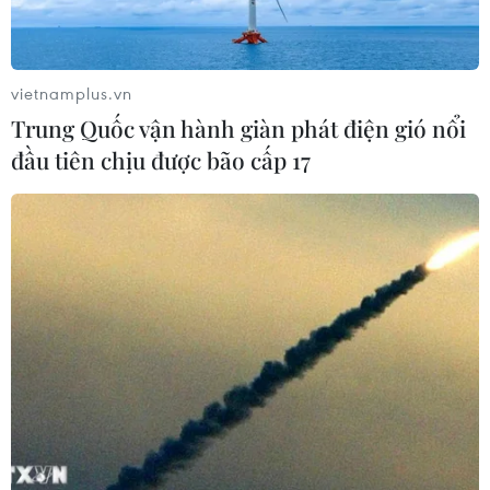
vietnamplus.vn
Trung Quốc vận hành giàn phát điện gió nổi
đầu tiên chịu được bão cấp 17
Chứng khoán tuần 6-10/9: Có thể trong xu
hướng tăng ngắn hạn
04/09/2021 07:53
Việc VN-Index tiếp tục ghi nhận nhiều phiên hồi phục