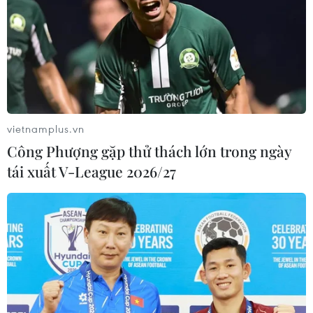
#VN-Index
#Quỹ ETF
#Cổ phiếu ngân hàng
#Cổ phiếu chứng khoán
#Thanh khoản
TP. Hà Nội
vietnamplus.vn
Công Phượng gặp thử thách lớn trong ngày
Theo dõi VietnamPlus
tái xuất V-League 2026/27
TIN LIÊN QUAN