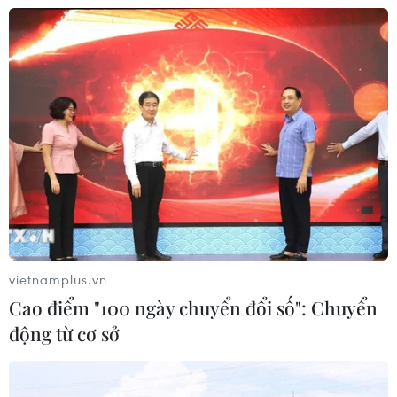
22/07/2026 09:48
Xem thêm
CƠ QUAN CHỦ QUẢN: THÔNG TẤN XÃ VIỆT NAM
Tổng Biên tập: TRẦN TIẾN DUẨN
vietnamplus.vn
Phó Tổng Biên tập: NGUYỄN THỊ TÁM, KHÚC THANH
Cao điểm "100 ngày chuyển đổi số": Chuyển
THỦY
động từ cơ sở
Sở hữu trí tuệ
Quy định sử dụng