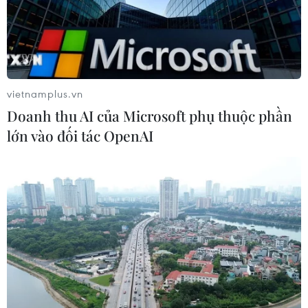
Chứng khoán bứt tốc cuối phiên, chỉ
số VN-Index tăng gần 40 điểm
30/07/2026 08:47
vietnamplus.vn
Doanh thu AI của Microsoft phụ thuộc phần
lớn vào đối tác OpenAI
Hoa Kỳ áp thuế bổ sung: Thị trường
chứng khoán đã phản ánh phần lớn
thông tin
30/07/2026 07:50
Chứng khoán châu Á ngược chiều
Phố Wall sau cuộc họp của Fed
30/07/2026 02:18