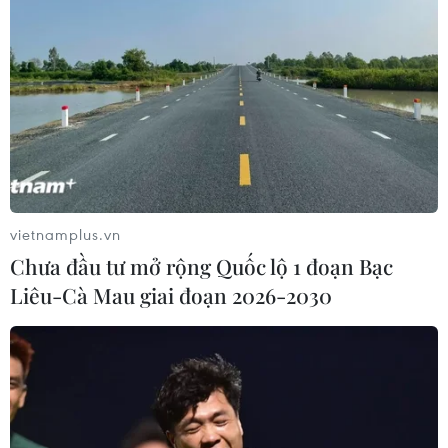
khoản trung bình trong vòng một tháng qua.
Dòng tiền cũng chú ý nhiều đến nhóm cổ phiếu
vốn hóa vừa phiên hôm nay, đây cũng là nhân
tố giúp thị trường giao dịch sôi động hơn./.
(TTXVN/Vietnam+)
vietnamplus.vn
Chưa đầu tư mở rộng Quốc lộ 1 đoạn Bạc
Liêu-Cà Mau giai đoạn 2026-2030