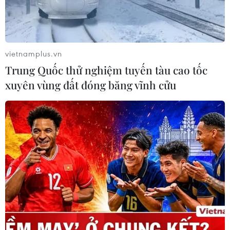
vietnamplus.vn
Trung Quốc thử nghiệm tuyến tàu cao tốc
xuyên vùng đất đóng băng vĩnh cửu
Ảnh minh họa. (Nguồn: TTXVN)
Thị trường chứng khoán Việt Nam đi lên trong
phiên 17/9, với sự đồng thuận từ các nhóm cổ
phiếu chứng khoán, ngân hàng, thép, bất động
sản.
Dù cuối phiên quỹ ETF có cơ cấu danh mục