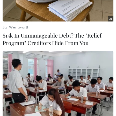
pháp luật.
JG Wentworth
$15k In Unmanageable Debt? The "Relief
Program" Creditors Hide From You
Các đại biểu tham dự cuộc họp. (Ảnh: PV/Vietnam+)
Thời gian qua, mặc dù Việt Nam đã đạt nhiều
kết quả trong công tác bảo vệ trẻ em, tình trạng
trẻ em tham gia lao động sớm, làm việc trong