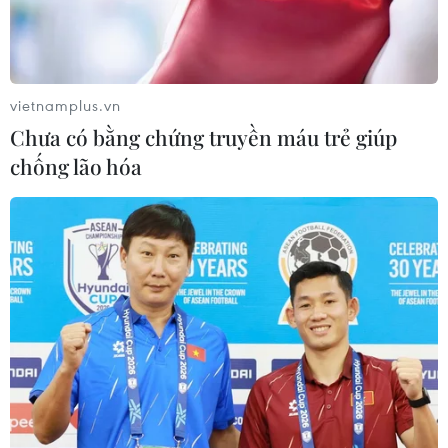
#Cam kết quốc tế về quyền trẻ em
#Bảo vệ trẻ em trên môi trường mạng
vietnamplus.vn
Chưa có bằng chứng truyền máu trẻ giúp
Theo dõi VietnamPlus
chống lão hóa
NGHỊ QUYẾT 59 - HỘI NHẬP QUỐC TẾ TRONG
TÌNH HÌNH MỚI
Ngoại giao kinh tế: Kiến tạo hệ sinh thái đồng
hành và thúc đẩy tự chủ công nghệ
Kinh nghiệm Đổi mới của Việt Nam hỗ trợ Lào
xây dựng nền kinh tế độc lập, tự chủ