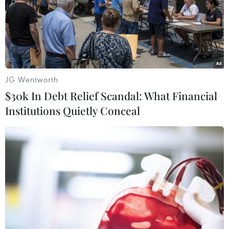
JG Wentworth
$30k In Debt Relief Scandal: What Financial
Institutions Quietly Conceal
#Chống bạo lực và xâm hại trẻ em
#Phát triển toàn diện trẻ em
#Tăng cường hợp tác liên ngành
#Giảm thiểu lao động trẻ em nông thôn