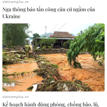
vietnamplus.vn
Siết giám định, kiểm soát chặt chi phí khám
Nga thông báo tấn công căn cứ ngầm của
chữa bệnh bảo hiểm y tế
Ukraine
Điều trị hiệu quả ca ung thư phổi mang đồng
thời hai đột biến gen hiếm gặp
Giao chỉ tiêu bao phủ bảo hiểm y tế toàn quốc
đạt 100% vào năm 2030
TIN LIÊN QUAN
vietnamplus.vn
Kế hoạch hành động phòng, chống bão, lũ,