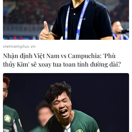
vietnamplus.vn
Nhận định Việt Nam vs Campuchia: 'Phù
thủy Kim' sẽ xoay tua toan tính đường dài?