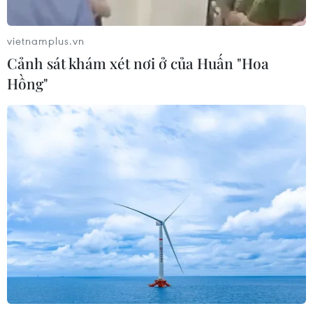
hiếm gặp
02/08/2026 05:58
vietnamplus.vn
Cảnh sát khám xét nơi ở của Huấn "Hoa
Giao chỉ tiêu bao phủ bảo hiểm y tế
Hồng"
toàn quốc đạt 100% vào năm 2030
02/08/2026 04:54
Tạo đột phá từ y tế cơ sở đến phát
triển nguồn nhân lực
02/08/2026 03:25
Báo động cận thị học đường khi
nhiều trẻ giảm thị lực từ rất sớm
01/08/2026 09:31