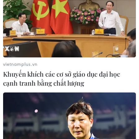
khăn phát triển toàn diện
31/03/2026 10:58
Dự án hướng đến nâng cao năng lực cho giáo viên,
phụ huynh, tạo điều kiện để các em học sinh được tham
gia các hoạt động phát triển kỹ năng sống, giá trị sống,
chăm sóc sức khỏe tinh thần.
vietnamplus.vn
Khuyến khích các cơ sở giáo dục đại học
cạnh tranh bằng chất lượng