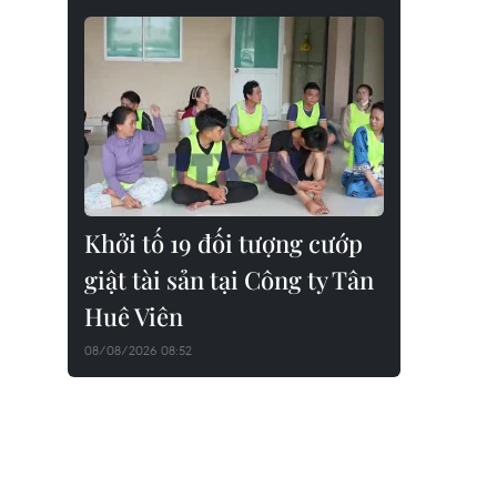
Khởi tố 19 đối tượng cướp
giật tài sản tại Công ty Tân
Huê Viên
08/08/2026 08:52