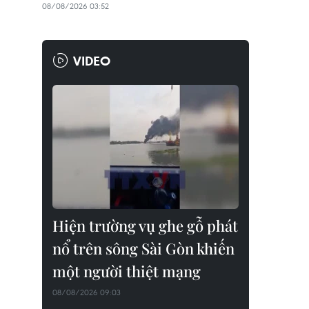
08/08/2026 03:52
VIDEO
Hiện trường vụ ghe gỗ phát
nổ trên sông Sài Gòn khiến
một người thiệt mạng
08/08/2026 09:03