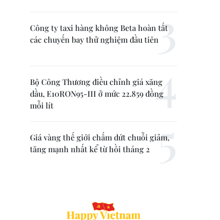
Công ty taxi hàng không Beta hoàn tất
các chuyến bay thử nghiệm đầu tiên
Bộ Công Thương điều chỉnh giá xăng
dầu, E10RON95-III ở mức 22.859 đồng
mỗi lít
Giá vàng thế giới chấm dứt chuỗi giảm,
tăng mạnh nhất kể từ hồi tháng 2