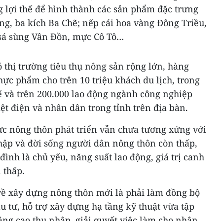
g lợi thế để hình thành các sản phẩm đặc trưng
g, ba kích Ba Chẽ; nếp cái hoa vàng Đông Triều,
 sá sùng Vân Đồn, mực Cô Tô…
thị trường tiêu thụ nông sản rộng lớn, hàng
ực phẩm cho trên 10 triệu khách du lịch, trong
tế và trên 200.000 lao động ngành công nghiệp
iệt điện và nhân dân trong tỉnh trên địa bàn.
ực nông thôn phát triển vẫn chưa tương xứng với
hập và đời sống người dân nông thôn còn thấp,
đình là chủ yếu, năng suất lao động, giá trị canh
n thấp.
 về xây dựng nông thôn mới là phải làm đồng bộ
u tư, hỗ trợ xây dựng hạ tầng kỹ thuật vừa tập
nâng cao thu nhập, giải quyết việc làm cho nhân