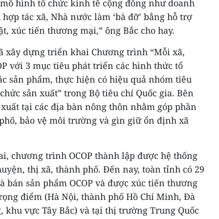
c mô hình tổ chức kinh tế cộng đồng như doanh
 hợp tác xã, Nhà nước làm ‘bà đỡ’ bằng hỗ trợ
ật, xúc tiến thương mại,” ông Bắc cho hay.
ã xây dựng triển khai Chương trình “Mỗi xã,
với 3 mục tiêu phát triển các hình thức tổ
ác sản phẩm, thực hiện có hiệu quả nhóm tiêu
 chức sản xuất” trong Bộ tiêu chí Quốc gia. Bên
n xuất tại các địa bàn nông thôn nhằm góp phần
 phố, bảo vệ môi trường và gìn giữ ổn định xã
hai, chương trình OCOP thành lập được hệ thống
huyện, thị xã, thành phố. Đến nay, toàn tỉnh có 29
 và bán sản phẩm OCOP và được xúc tiến thương
trọng điểm (Hà Nội, thành phố Hồ Chí Minh, Đà
 khu vực Tây Bắc) và tại thị trường Trung Quốc