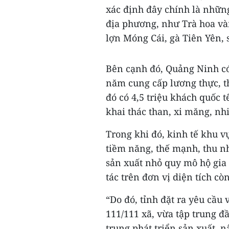
xác định đây chính là nhữn
địa phương, như Trà hoa vàn
lợn Móng Cái, gà Tiên Yên,
Bên cạnh đó, Quảng Ninh có 
năm cung cấp lương thực, th
đó có 4,5 triệu khách quốc 
khai thác than, xi măng, nh
Trong khi đó, kinh tế khu v
tiềm năng, thế mạnh, thu n
sản xuất nhỏ quy mô hộ gia 
tác trên đơn vị diện tích cò
“Do đó, tỉnh đặt ra yêu cầu
111/111 xã, vừa tập trung đầ
trung phát triển sản xuất, 