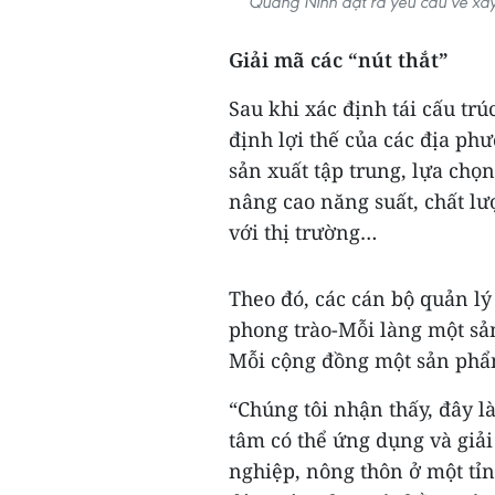
Quảng Ninh đặt ra yêu cầu về xây
Giải mã các “nút thắt”
Sau khi xác định tái cấu tr
định lợi thế của các địa p
sản xuất tập trung, lựa chọ
nâng cao năng suất, chất lư
với thị trường…
Theo đó, các cán bộ quản l
phong trào-Mỗi làng một s
Mỗi cộng đồng một sản phẩ
“Chúng tôi nhận thấy, đây l
tâm có thể ứng dụng và giải
nghiệp, nông thôn ở một tỉ