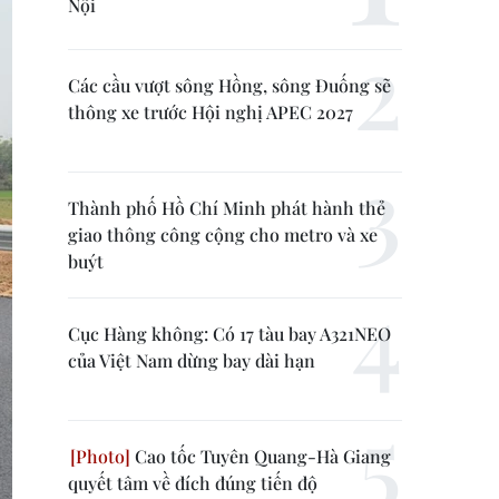
Nội
Các cầu vượt sông Hồng, sông Đuống sẽ
thông xe trước Hội nghị APEC 2027
Thành phố Hồ Chí Minh phát hành thẻ
giao thông công cộng cho metro và xe
buýt
Cục Hàng không: Có 17 tàu bay A321NEO
của Việt Nam dừng bay dài hạn
Cao tốc Tuyên Quang-Hà Giang
quyết tâm về đích đúng tiến độ