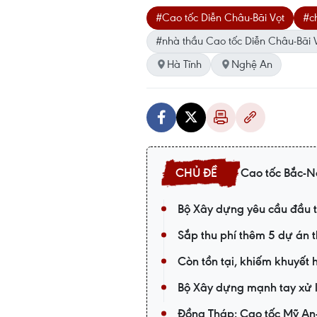
#Cao tốc Diễn Châu-Bãi Vọt
#c
#nhà thầu Cao tốc Diễn Châu-Bãi 
Hà Tĩnh
Nghệ An
Cao tốc Bắc-
Bộ Xây dựng yêu cầu đầu t
Sắp thu phí thêm 5 dự án
Còn tồn tại, khiếm khuyết 
Bộ Xây dựng mạnh tay xử l
Đồng Tháp: Cao tốc Mỹ An