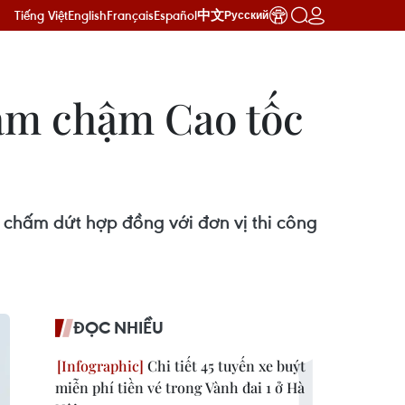
Tiếng Việt
English
Français
Español
中文
Русский
àm chậm Cao tốc
chấm dứt hợp đồng với đơn vị thi công
ĐỌC NHIỀU
Chi tiết 45 tuyến xe buýt
miễn phí tiền vé trong Vành đai 1 ở Hà