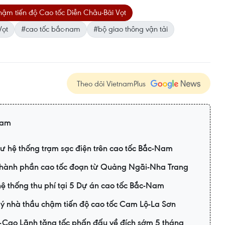
hậm tiến độ Cao tốc Diễn Châu-Bãi Vọt
Vọt
#cao tốc bắc-nam
#bộ giao thông vận tải
Theo dõi VietnamPlus
Nam
ư hệ thống trạm sạc điện trên cao tốc Bắc-Nam
 thành phần cao tốc đoạn từ Quảng Ngãi-Nha Trang
hệ thống thu phí tại 5 Dự án cao tốc Bắc-Nam
ý nhà thầu chậm tiến độ cao tốc Cam Lộ-La Sơn
-Cao Lãnh tăng tốc phấn đấu về đích sớm 5 tháng