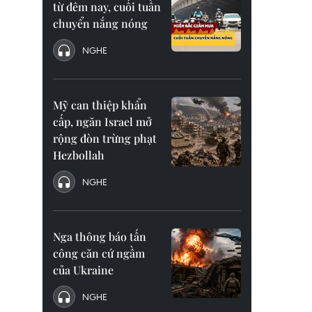
từ đêm nay, cuối tuần
chuyển nắng nóng
NGHE
Mỹ can thiệp khẩn
cấp, ngăn Israel mở
rộng đòn trừng phạt
Hezbollah
NGHE
Nga thông báo tấn
công căn cứ ngầm
của Ukraine
NGHE