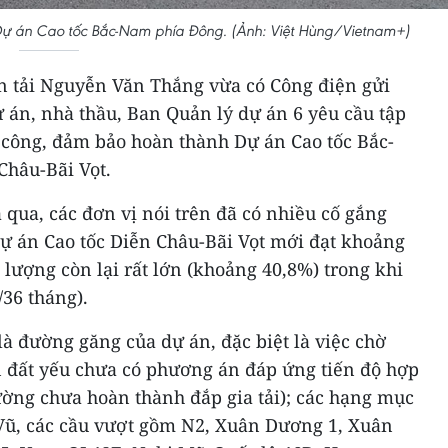
ự án Cao tốc Bắc-Nam phía Đông. (Ảnh: Việt Hùng/Vietnam+)
n tải Nguyễn Văn Thắng vừa có Công điện gửi
 án, nhà thầu, Ban Quản lý dự án 6 yêu cầu tập
i công, đảm bảo hoàn thành Dự án Cao tốc Bắc-
hâu-Bãi Vọt.
 qua, các đơn vị nói trên đã có nhiều cố gắng
 án Cao tốc Diễn Châu-Bãi Vọt mới đạt khoảng
 lượng còn lại rất lớn (khoảng 40,8%) trong khi
/36 tháng).
à đường găng của dự án, đặc biệt là việc chờ
n đất yếu chưa có phương án đáp ứng tiến độ hợp
ng chưa hoàn thành đắp gia tải); các hạng mục
Vũ, các cầu vượt gồm N2, Xuân Dương 1, Xuân