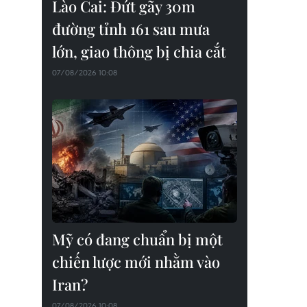
Lào Cai: Đứt gãy 30m
đường tỉnh 161 sau mưa
lớn, giao thông bị chia cắt
07/08/2026 10:08
Mỹ có đang chuẩn bị một
chiến lược mới nhằm vào
Iran?
07/08/2026 10:08