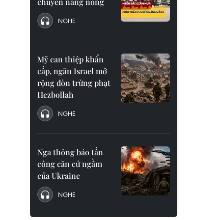
chuyển nắng nóng
NGHE
Mỹ can thiệp khẩn
cấp, ngăn Israel mở
rộng đòn trừng phạt
Hezbollah
NGHE
Nga thông báo tấn
công căn cứ ngầm
của Ukraine
NGHE