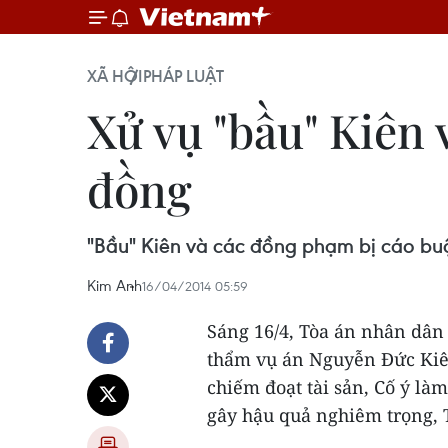
XÃ HỘI
PHÁP LUẬT
Xử vụ "bầu" Kiên 
đồng
"Bầu" Kiên và các đồng phạm bị cáo buộc
Kim Anh
16/04/2014 05:59
Sáng 16/4, Tòa án nhân dân
thẩm vụ án Nguyễn Đức Kiên
chiếm đoạt tài sản, Cố ý là
gây hậu quả nghiêm trọng, 