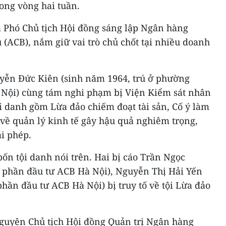
rong vòng hai tuần.
 Phó Chủ tịch Hội đồng sáng lập Ngân hàng
(ACB), nắm giữ vai trò chủ chốt tại nhiều doanh
uyễn Đức Kiên (sinh năm 1964, trú ở phường
 Nội) cùng tám nghi phạm bị Viện Kiểm sát nhân
tội danh gồm Lừa đảo chiếm đoạt tài sản, Cố ý làm
về quản lý kinh tế gây hậu quả nghiêm trọng,
i phép.
 bốn tội danh nói trên. Hai bị cáo Trần Ngọc
 phần đầu tư ACB Hà Nội), Nguyễn Thị Hải Yến
phần đầu tư ACB Hà Nội) bị truy tố về tội Lừa đảo
nguyên Chủ tịch Hội đồng Quản trị Ngân hàng