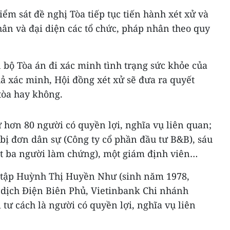
iểm sát đề nghị Tòa tiếp tục tiến hành xét xử và
nhân và đại diện các tổ chức, pháp nhân theo quy
 bộ Tòa án đi xác minh tình trạng sức khỏe của
quả xác minh, Hội đồng xét xử sẽ đưa ra quyết
tòa hay không.
ử hơn 80 người có quyền lợi, nghĩa vụ liên quan;
bị đơn dân sự (Công ty cổ phần đầu tư B&B), sáu
t ba người làm chứng), một giám định viên…
u tập Huỳnh Thị Huyền Như (sinh năm 1978,
dịch Điện Biên Phủ, Vietinbank Chi nhánh
tư cách là người có quyền lợi, nghĩa vụ liên