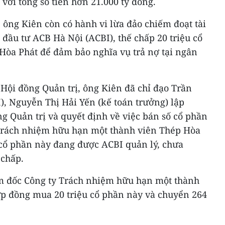
 với tổng số tiền hơn 21.000 tỷ đồng.
 ông Kiên còn có hành vi lừa đảo chiếm đoạt tài
 đầu tư ACB Hà Nội (ACBI), thế chấp 20 triệu cổ
Hòa Phát để đảm bảo nghĩa vụ trả nợ tại ngân
h Hội đồng Quản trị, ông Kiên đã chỉ đạo Trần
, Nguyễn Thị Hải Yến (kế toán trưởng) lập
g Quản trị và quyết định về việc bán số cổ phần
y Trách nhiệm hữu hạn một thành viên Thép Hòa
 cổ phần này đang được ACBI quản lý, chưa
 chấp.
ám đốc Công ty Trách nhiệm hữu hạn một thành
ợp đồng mua 20 triệu cổ phần này và chuyển 264