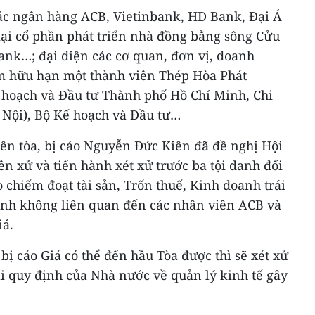
các ngân hàng ACB, Vietinbank, HD Bank, Đại Á
i cổ phần phát triển nhà đồng bằng sông Cửu
nk…; đại diện các cơ quan, đơn vị, doanh
m hữu hạn một thành viên Thép Hòa Phát
 hoạch và Đầu tư Thành phố Hồ Chí Minh, Chi
Nội), Bộ Kế hoạch và Đầu tư…
iên tòa, bị cáo Nguyễn Đức Kiên đã đề nghị Hội
ên xử và tiến hành xét xử trước ba tội danh đối
 chiếm đoạt tài sản, Trốn thuế, Kinh doanh trái
anh không liên quan đến các nhân viên ACB và
iá.
bị cáo Giá có thể đến hầu Tòa được thì sẽ xét xử
rái quy định của Nhà nước về quản lý kinh tế gây