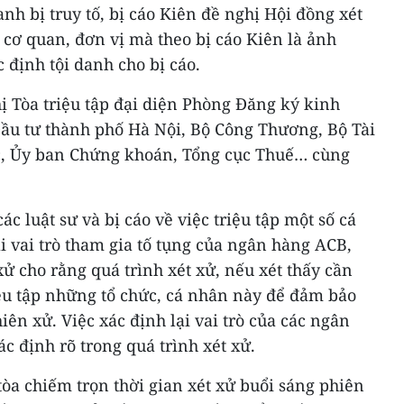
anh bị truy tố, bị cáo Kiên đề nghị Hội đồng xét
, cơ quan, đơn vị mà theo bị cáo Kiên là ảnh
 định tội danh cho bị cáo.
hị Tòa triệu tập đại diện Phòng Đăng ký kinh
ầu tư thành phố Hà Nội, Bộ Công Thương, Bộ Tài
, Ủy ban Chứng khoán, Tổng cục Thuế… cùng
c luật sư và bị cáo về việc triệu tập một số cá
ại vai trò tham gia tố tụng của ngân hàng ACB,
ử cho rằng quá trình xét xử, nếu xét thấy cần
riệu tập những tổ chức, cá nhân này để đảm bảo
iên xử. Việc xác định lại vai trò của các ngân
c định rõ trong quá trình xét xử.
tòa chiếm trọn thời gian xét xử buổi sáng phiên