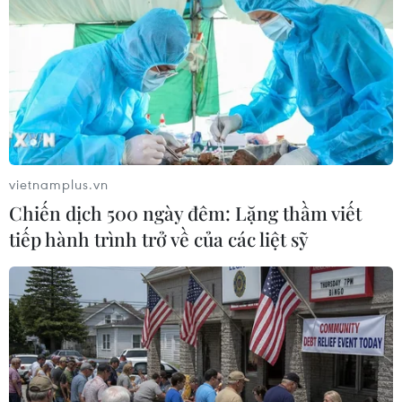
Tờ New York Times đưa tin Tổng thống Trump
cũng chỉ trích Thủ tướng Israel Benjamin
Netanyahu vì những hành động suýt nữa đã
làm đổ vỡ thỏa thuận./.
Xung đột tại Trung Đông:
Mỹ và Iran đạt thỏa thuận
vietnamplus.vn
hòa bình
Chiến dịch 500 ngày đêm: Lặng thầm viết
Thủ tướng Pakistan Shehbaz Sharif
tiếp hành trình trở về của các liệt sỹ
thông báo Mỹ và Iran nhất trí
chấm dứt ngay lập tức và vĩnh
viễn các hoạt động quân sự trên
mọi mặt trận, trong đó có chiến
trường Liban.
(TTXVN/Vietnam+)