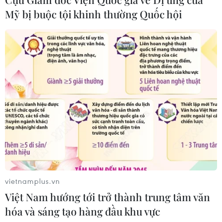
trận quyết định của xung đột Mỹ-
Mỹ bị buộc tội khinh thường Quốc hội
Iran?
02/08/2026 13:33
Xem thêm
CƠ QUAN CHỦ QUẢN: THÔNG TẤN XÃ VIỆT NAM
Tổng Biên tập: TRẦN TIẾN DUẨN
Phó Tổng Biên tập: NGUYỄN THỊ TÁM, KHÚC THANH
vietnamplus.vn
THỦY
Việt Nam hướng tới trở thành trung tâm văn
hóa và sáng tạo hàng đầu khu vực
Sở hữu trí tuệ
Quy định sử dụng