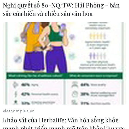
Nghị quyết số 80-NQ/TW: Hải Phòng - bản
sắc cửa biển và chiều sâu văn hóa
Giá vàng thế giới tăng mạnh sau thỏa
thuận hòa bình Mỹ-Iran
15/06/2026 01:31
Trong bối cảnh lợi suất trái phiếu Mỹ đi xuống, sáng
15/6, giá vàng thế giới tăng mạnh, có thời điểm tăng
1,4% lên 4.280 USD/ounce.
vietnamplus.vn
Khảo sát của Herbalife: Văn hóa sống khỏe
mạnh phát triển mạnh mẽ trên khắp khu vực