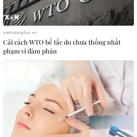
Theo dõi VietnamPlus
vietnamplus.vn
Cải cách WTO bế tắc do chưa thống nhất
CHIẾN SỰ MỸ, ISRAEL VỚI IRAN
phạm vi đàm phán
Iran và Oman thống nhất mở lại eo biển
Hormuz trong 60 ngày
Iran cảnh báo đáp trả nhằm vào hạ tầng năng
lượng khu vực nếu bị tấn công
Iran và Oman đạt thỏa thuận về tuyến vận tải
qua eo biển Hormuz
Từ hạt nhân đến eo biển Hormuz: Đòn
bẩy chiến lược mới của Iran