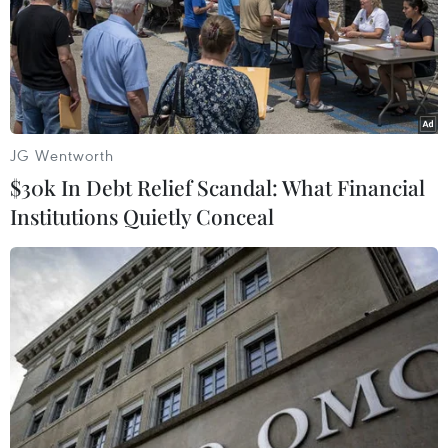
JG Wentworth
$30k In Debt Relief Scandal: What Financial
Institutions Quietly Conceal
#NPT
#thỏa thuận hòa bình Mỹ Iran
#EO biển Hormuz
Iran
Mỹ