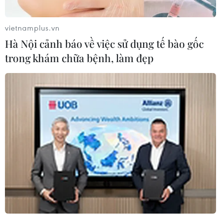
Xung đột tại Trung Đông: Tàu hàng Ấn Độ bị
đánh chìm trên Biển Đỏ
vietnamplus.vn
Hà Nội cảnh báo về việc sử dụng tế bào gốc
trong khám chữa bệnh, làm đẹp
TIN LIÊN QUAN