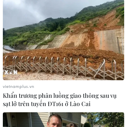
giám sát việc Iran tuân thủ thỏa thuận, song
không nói rõ Tehran sẽ nhận được gì đổi lại.
Ông cũng nhấn mạnh việc Tehran tuân thủ thỏa
thuận sẽ dẫn đến sự chuyển đổi cơ bản của
Trung Đông trong 50 năm tới, biến khu vực này
thành một nơi thân thiện hơn với đầu tư.
Theo hãng thông tấn Mehr, thỏa thuận cuối
cùng giữa Iran và Mỹ sẽ được thông qua bằng
một nghị quyết của Hội đồng Bảo an Liên hợp
vietnamplus.vn
quốc.
Khẩn trương phân luồng giao thông sau vụ
Trước đó cùng ngày, Tổng thống Mỹ Donald
sạt lở trên tuyến ĐT161 ở Lào Cai
Trump đã đánh dấu sinh nhật lần thứ 80 bằng
việc công bố đạt được một thỏa thuận sơ bộ
nhằm chấm dứt xung đột với Iran, một diễn