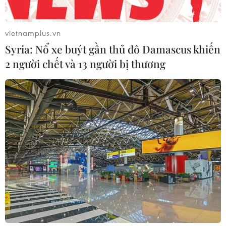
vietnamplus.vn
Syria: Nổ xe buýt gần thủ đô Damascus khiến
2 người chết và 13 người bị thương
TIN CÙNG CHUYÊN MỤC
Mỹ can thiệp khẩn cấp, ngăn
Israel mở rộng đòn trừng phạt
Hezbollah
07/08/2026 02:31
Syria: Nổ xe buýt gần thủ đô