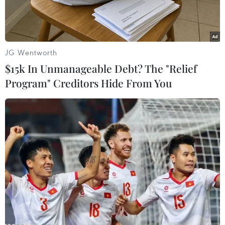
JG Wentworth
$15k In Unmanageable Debt? The "Relief
Program" Creditors Hide From You
Tàu thủy di chuyển ở eo biển Hormuz, ngoài khơi tỉnh
Musandam của Oman, ngày 12/4. (Ảnh: REUTERS/TTXVN)
Ngày 15/6, hãng thông tấn Mehr của Iran đã tiết
lộ một số thông tin có trong dự thảo Biên bản
ghi nhớ (MoU) 14 điểm sắp được ký kết giữa
Iran và Mỹ. Đáng chú ý, chương trình tên lửa
của Iran đã được đưa ra khỏi nội dung đàm