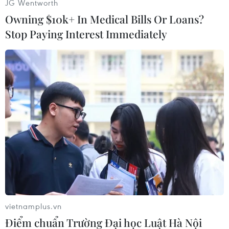
JG Wentworth
Owning $10k+ In Medical Bills Or Loans?
Stop Paying Interest Immediately
PV (Vietnam+)
vietnamplus.vn
Điểm chuẩn Trường Đại học Luật Hà Nội