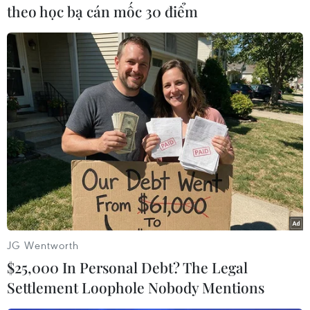
theo học bạ cán mốc 30 điểm
#Abidal
#Barcelona
#đánh đầu cá hồi
#John Terry
Pháp
Theo dõi VietnamPlus
JG Wentworth
TIN CÙNG CHUYÊN MỤC
$25,000 In Personal Debt? The Legal
ASEAN Cup 2026: Malaysia sẵn sàng
Settlement Loophole Nobody Mentions
tạo bất ngờ trước Việt Nam