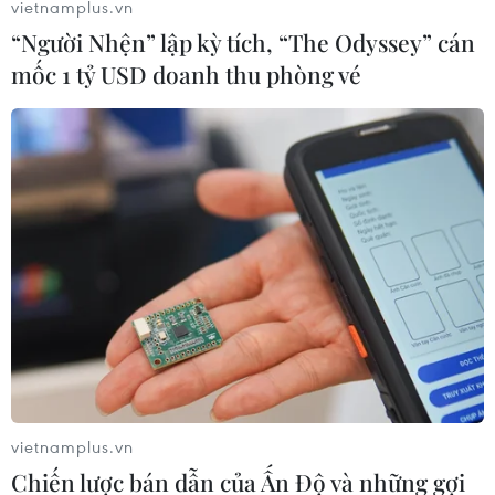
vietnamplus.vn
HLV Kim Sang-sik: 'Tuyển Việt Nam
“Người Nhện” lập kỳ tích, “The Odyssey” cán
hướng tới chiến thắng để giữ ngôi
mốc 1 tỷ USD doanh thu phòng vé
đầu bảng'
06/08/2026 07:25
Chủ tịch Liên đoàn Bóng đá thế giới
chịu sức ép chưa từng có
06/08/2026 04:12
Futsal Việt Nam bất bại sau trận hòa
khó tin trước chủ nhà Thái Lan
06/08/2026 02:38
vietnamplus.vn
Chiến lược bán dẫn của Ấn Độ và những gợi