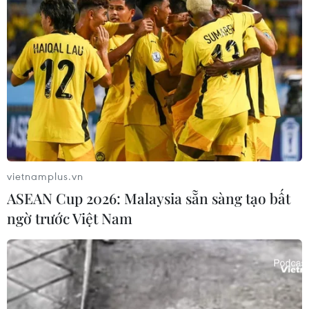
sóng" vì tuyển Việt Nam, chỉ ra lý do
Indonesia thua đau
04/08/2026 02:32
'Hủy diệt' Indonesia 3-0, tuyển Việt
Nam khẳng định vị thế nhà vô địch
ASEAN Cup
03/08/2026 15:39
vietnamplus.vn
Xem thêm
ASEAN Cup 2026: Malaysia sẵn sàng tạo bất
ngờ trước Việt Nam
CƠ QUAN CHỦ QUẢN: THÔNG TẤN XÃ VIỆT NAM