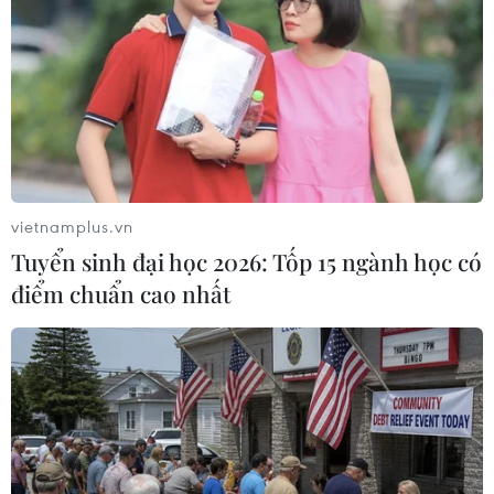
08/08/2026 03:37
Ông Kim Sang-sik trăn trở gì về
hàng phòng ngự trước bán kết
ASEAN Cup?
08/08/2026 00:13
vietnamplus.vn
ASEAN Cup 2026: Truyền thông
Tuyển sinh đại học 2026: Tốp 15 ngành học có
châu Á ca ngợi chiến thắng của tuyển
điểm chuẩn cao nhất
Việt Nam
07/08/2026 22:58
HLV Kim Sang-sik: 'Tôi mong Đình
Bắc vươn xa hơn tầm Đông Nam Á'
07/08/2026 16:54