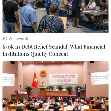
ASEAN Cup 2026: Tuyển Việt Nam
thẳng tiến vào bán kết với thành tích
nhất bảng
07/08/2026 15:58
JG Wentworth
$30k In Debt Relief Scandal: What Financial
Đình Bắc rực sáng với cú
Institutions Quietly Conceal
đúp, tuyển Việt Nam vào bán kết
ASEAN Cup với ngôi đầu bảng
07/08/2026 15:49
Xem trực tiếp Việt Nam-Campuchia
tại ASEAN Cup 2026 trên kênh nào?
07/08/2026 09:49