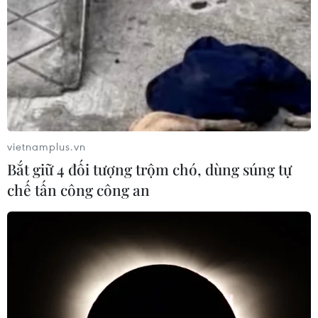
Tổng Biên tập: TRẦN TIẾN DUẨN
Phó Tổng Biên tập: NGUYỄN THỊ TÁM, KHÚC THANH
THỦY
Sở hữu trí tuệ
Quy định sử dụng
RSS
Hỗ trợ
vietnamplus.vn
Ngôn ngữ
TTXVN
Bắt giữ 4 đối tượng trộm chó, dùng súng tự
Dịch vụ tin
Quảng cáo
chế tấn công công an
Liên hệ
Giấy phép số: 1374/GP-BTTTT do Bộ Thông tin và Truyền thông
cấp ngày 11/9/2008.
Quảng cáo: Phó TBT Nguyễn Thị Tám: 093.5958688, Email: