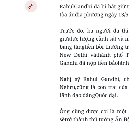
RahulGandhi đã bị bắt giữ t
tòa ánđịa phương ngày 13/5
Trước đó, ba người đã th
giữalực lượng cảnh sát và 
bang tăngtiền bồi thường t
New Delhi vàthành phố T
Gandhi đã nộp tiền bảolãnh 
Nghị sỹ Rahul Gandhi, c
Nehru,cũng là con trai củ
lãnh đạo đảngQuốc đại.
Ông cũng được coi là một 
sẽtrở thành thủ tướng Ấn Độ