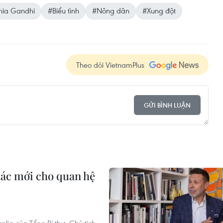
nia Gandhi
#Biểu tình
#Nông dân
#Xung đột
Theo dõi VietnamPlus
GỬI BÌNH LUẬN
tác mới cho quan hệ