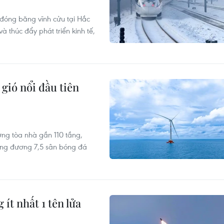
đóng băng vĩnh cửu tại Hắc
 thúc đẩy phát triển kinh tế,
gió nổi đầu tiên
ng tòa nhà gần 110 tầng,
ương đương 7,5 sân bóng đá
ít nhất 1 tên lửa