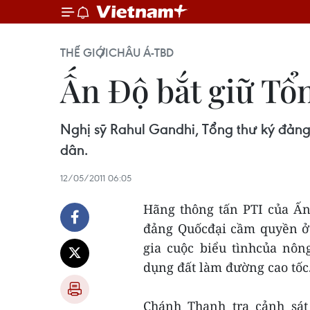
THẾ GIỚI
CHÂU Á-TBD
Ấn Độ bắt giữ Tổ
Nghị sỹ Rahul Gandhi, Tổng thư ký đảng
dân.
12/05/2011 06:05
Hãng thông tấn PTI của Ấn
đảng Quốcđại cầm quyền ở 
gia cuộc biểu tìnhcủa nôn
dụng đất làm đường cao tốc
Chánh Thanh tra cảnh sát