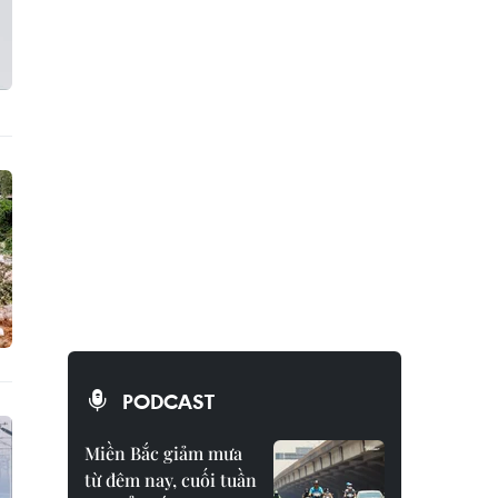
PODCAST
Miền Bắc giảm mưa
từ đêm nay, cuối tuần