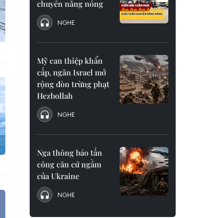
chuyển nắng nóng
NGHE
Mỹ can thiệp khẩn
cấp, ngăn Israel mở
rộng đòn trừng phạt
Hezbollah
NGHE
Nga thông báo tấn
công căn cứ ngầm
của Ukraine
NGHE