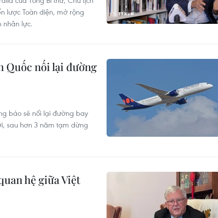
lia của Tổng Bí thư, Chủ tịch
ến lược Toàn diện, mở rộng
 nhân lực.
 Quốc nối lại đường
g báo sẽ nối lại đường bay
tới, sau hơn 3 năm tạm dừng
quan hệ giữa Việt