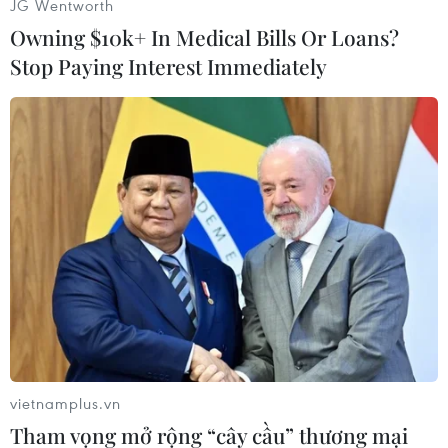
JG Wentworth
được áp đặt trở lại, cảnh sát kêu gọi người dân
Owning $10k+ In Medical Bills Or Loans?
ở trong nhà.
Stop Paying Interest Immediately
[Trung Quốc kêu gọi Ấn Độ và Pakistan kiềm
chế về vấn đề Kashmir]
Cảnh sát cũng dựng bốt kiểm soát ở một số ngả
đường dẫn tới khu phố cổ, và một số phố ở
trung tâm Srinagar.
Giới chức Ấn Độ sẽ tổ chức hội nghị qua truyền
hình với các quan chức cảnh sát cấp cao và giới
chức của 10 tỉnh tại thung lũng Kashmir vào tối
11/8 để đánh giá tình hình và quyết định về các
hạn chế tiếp theo.
vietnamplus.vn
Hôm 5/8, Chính phủ Ấn Độ đã công bố sắc lệnh
Tham vọng mở rộng “cây cầu” thương mại