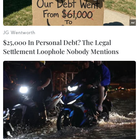
JG Wentworth
$25,000 In Personal Debt? The Legal
Settlement Loophole Nobody Mentions
Binh sỹ bán quân sự Ấn Độ tuần tra trong thời gian áp đặt lệnh
giới nghiêm tại Srinagar ngày 5/8. (Ảnh: AFP/TTXVN)
Chính phủ Ấn Độ ngày 11/8 đã tái áp đặt một số
hạn chế tại nhiều nơi ở khu vực Kashmir phần
do nước này kiểm soát, trước thềm lễ hội Eid-al-