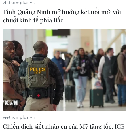
vietnamplus.vn
Hàn Quốc xác nhận Triều Tiên
Tỉnh Quảng Ninh mở hướng kết nối mới với
phóng ít nhất 1 tên lửa đạn đạo tầm
chuỗi kinh tế phía Bắc
ngắn
06/08/2026 09:41
Quân đội Hàn Quốc thông báo Triều
Tiên phóng vật thể chưa xác định
06/08/2026 08:31
Xem thêm
vietnamplus.vn
Chiến dịch siết nhập cư của Mỹ tăng tốc, ICE