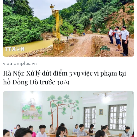
vietnamplus.vn
Hà Nội: Xử lý dứt điểm 3 vụ việc vi phạm tại
hồ Đồng Đò trước 30/9