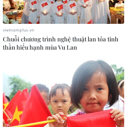
vietnamplus.vn
Chuỗi chương trình nghệ thuật lan tỏa tinh
thần hiếu hạnh mùa Vu Lan
Thủ tướng Pakistan đề nghị Ấn Độ đối
thoại về vấn đề Kashmir
08/08/2019 23:43
Pakistan đã bày tỏ mong muốn đối thoại với phía Ấn
Độ, trong bối cảnh quan hệ hai nước đang có nhiều
căng thẳng liên quan đến vấn đề Kashmir