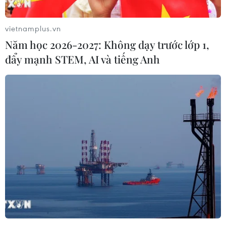
vietnamplus.vn
Năm học 2026-2027: Không dạy trước lớp 1,
đẩy mạnh STEM, AI và tiếng Anh
Ấn Độ kêu gọi Pakistan xem xét lại việc hạ
cấp quan hệ ngoại giao
09/08/2019 06:09
Bộ Ngoại giao Ấn Độ nêu rõ Ấn Độ "lấy làm tiếc" về
quyết định trên của Pakistan, đồng thời kêu gọi