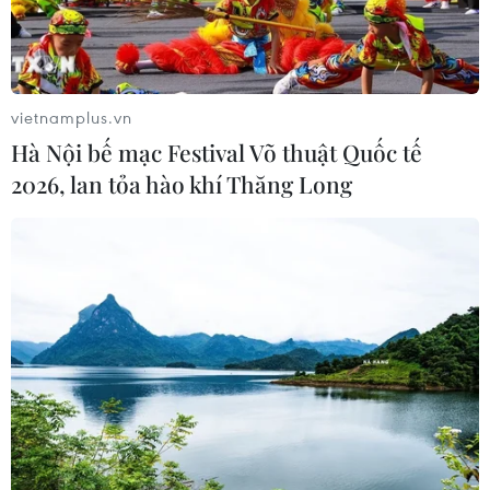
07/08/2026 04:28
Mở ra giai đoạn triển khai thực chất
quan hệ giữa Việt Nam và Australia
vietnamplus.vn
07/08/2026 01:27
Hà Nội bế mạc Festival Võ thuật Quốc tế
2026, lan tỏa hào khí Thăng Long
Ấn Độ thử thành công tên lửa đạn
đạo Agni-4, tầm bắn 4.000 km
06/08/2026 23:17
Hàn Quốc tái khẳng định mục tiêu
chung sống hòa bình với Triều Tiên
06/08/2026 15:33