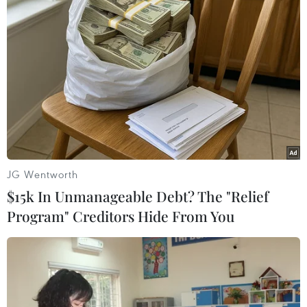
Theo dõi VietnamPlus
TIN LIÊN QUAN
JG Wentworth
$15k In Unmanageable Debt? The "Relief
Program" Creditors Hide From You