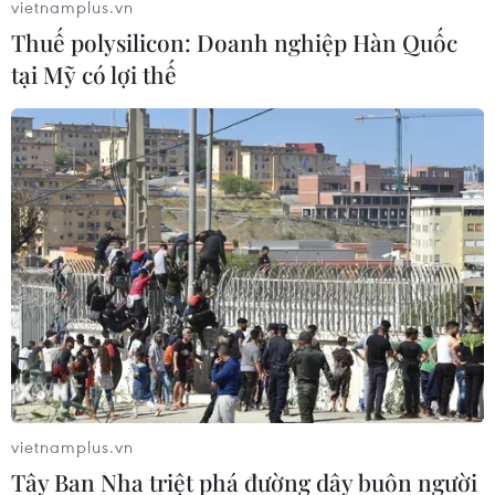
vietnamplus.vn
Sydney vào năm 2000.
Thuế polysilicon: Doanh nghiệp Hàn Quốc
tại Mỹ có lợi thế
Olympic mùa Đông Bắc Kinh: Chỉ bán vé
vietnamplus.vn
cho người Trung Quốc đại lục
Tây Ban Nha triệt phá đường dây buôn người