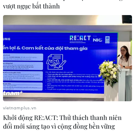
vượt ngục bất thành
CƠ QUAN CHỦ QUẢN: THÔNG TẤN XÃ VIỆT NAM
Tổng Biên tập: TRẦN TIẾN DUẨN
Phó Tổng Biên tập: NGUYỄN THỊ TÁM, KHÚC THANH
THỦY
Sở hữu trí tuệ
Quy định sử dụng
RSS
Hỗ trợ
Ngôn ngữ
TTXVN
Dịch vụ tin
Quảng cáo
vietnamplus.vn
Liên hệ
Khởi động RE:ACT: Thử thách thanh niên
đổi mới sáng tạo vì cộng đồng bền vững