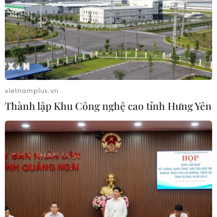
ASEAN Cup 2026: Đội tuyển Việt
Nam tạo "cơn địa chấn" trên truyền
thông khu vực
04/08/2026 02:45
vietnamplus.vn
Thành lập Khu Công nghệ cao tỉnh Hưng Yên
Báo chí Đông Nam Á "dậy
sóng" vì tuyển Việt Nam, chỉ ra lý do
Indonesia thua đau
04/08/2026 02:32
'Hủy diệt' Indonesia 3-0, tuyển Việt
Nam khẳng định vị thế nhà vô địch
ASEAN Cup