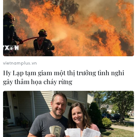
Màn pháo hoa đếm ngược một năm đến
Olympic mùa Hè Tokyo
24/07/2020 14:20
Nhằm động viên tinh thần thể thao của các vận động
viên, tối 24/7, Nhật Bản tổ chức màn trình diễn pháo
hoa, đánh dấu thời điểm đếm ngược đúng một năm
nữa diễn ra sự kiện thể thao lớn nhất toàn cầu.
vietnamplus.vn
Hy Lạp tạm giam một thị trưởng tình nghi
gây thảm họa cháy rừng