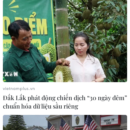
#Ấn Độ
#Thế vận hội
#Olympic mùa Hè
#Olympic 2036
#giành quyền đăng cai
Ấn Độ
Australia
Hàn Quốc
Indonesia
Mỹ
Nhật Bản
Pháp
Qatar
Trung Phi
vietnamplus.vn
Đắk Lắk phát động chiến dịch “30 ngày đêm”
chuẩn hóa dữ liệu sầu riêng
Theo dõi VietnamPlus