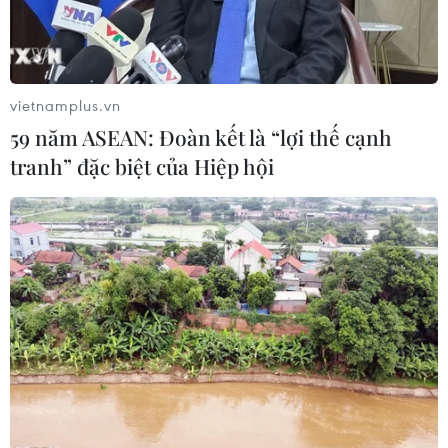
vietnamplus.vn
59 năm ASEAN: Đoàn kết là “lợi thế cạnh
tranh” đặc biệt của Hiệp hội
Những điều thú vị về Thế
vận hội Tokyo 2020
21/07/2021 02:22
Thế vận hội năm nay được tổ chức từ ngày 23/7-
8/8/2021 tại Tokyo, Nhật Bản, với rất nhiều điểm khác
biệt so với các kỳ đại hội thể thao thế giới từng diễn ra
trong lịch sử.