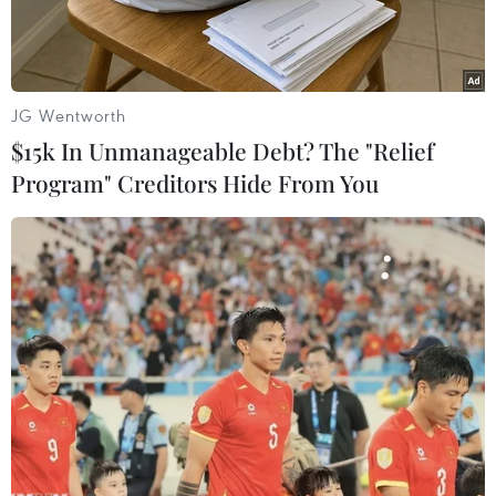
JG Wentworth
$15k In Unmanageable Debt? The "Relief
Program" Creditors Hide From You
Ảnh minh họa. (Nguồn: Firstpost)
Bộ trưởng Thể thao Ấn Độ Anurag Thakur thông
báo nước này có kế hoạch tham gia cuộc đua
giành quyền đăng cai Thế vận hội Olympic mùa
Hè 2036 và sẽ tiến hành vận động tại một cuộc
họp của Ủy ban Olympic quốc tế (IOC) năm