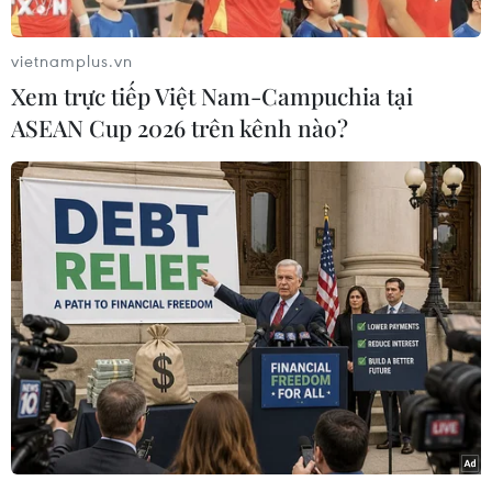
2023.
Tờ Times of India ngày 28/12 dẫn lời Bộ trưởng
vietnamplus.vn
Anurag Thakur trả lời phỏng vấn của báo này
Xem trực tiếp Việt Nam-Campuchia tại
cho rằng đây là thời điểm thích hợp để Ấn Độ
ASEAN Cup 2026 trên kênh nào?
vận động giành quyền đăng cai sự kiện thể thao
lớn nhất thế giới này.
Bộ trưởng Thakur nêu rõ: "Nếu Ấn Độ đang nỗ
lực nhiều như vậy để thúc đẩy thể thao, tôi có
thể đảm bảo rằng chúng ta sẽ không chỉ tổ chức
được Thế vận hội, mà còn tổ chức được sự kiện
này một cách hoành tráng."
Bộ trưởng Thakur cho biết một lộ trình để thành
phố Ahmedabad tại bang Gujarat tổ chức
Olympic 2036 sẽ được trình bày tại cuộc họp của
IOC vào tháng 9/2023 ở Mumbai.