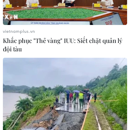
03/08/2026 15:39
ASEAN Cup 2026: Tuyển Việt Nam
bước vào thử thách lớn nhất
vietnamplus.vn
03/08/2026 13:04
Khắc phục "Thẻ vàng" IUU: Siết chặt quản lý
đội tàu
Xem trực tiếp Indonesia-Việt Nam tại
ASEAN Cup 2026 trên kênh nào?
03/08/2026 09:21
Đội tuyển Việt Nam đặt mục
tiêu 3 điểm, cảnh báo Indonesia
trước giờ G
03/08/2026 07:39