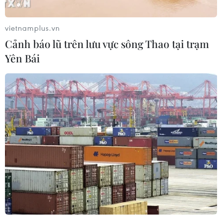
vietnamplus.vn
Cảnh báo lũ trên lưu vực sông Thao tại trạm
Yên Bái
Australia: Thành phố Brisbane được chọn
đăng cai Olympic 2032
21/07/2021 10:06
Brisbane là thành phố thứ 3 của Australia đăng cai
Olympic mùa Hè, sau Melbourne vào năm 1956 và