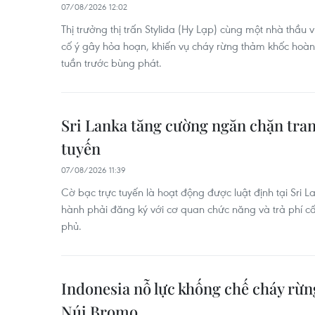
07/08/2026 12:02
Thị trưởng thị trấn Stylida (Hy Lạp) cùng một nhà thầu
cố ý gây hỏa hoạn, khiến vụ cháy rừng thảm khốc hoà
tuần trước bùng phát.
Sri Lanka tăng cường ngăn chặn tran
tuyến
07/08/2026 11:39
Cờ bạc trực tuyến là hoạt động được luật định tại Sri L
hành phải đăng ký với cơ quan chức năng và trả phí c
phủ.
Indonesia nỗ lực khống chế cháy rừn
Núi Bromo