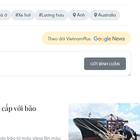
à ở
#Xe hơi
#Lương hưu
Anh
Australia
Theo dõi VietnamPlus
GỬI BÌNH LUẬN
cấp với bão
báo bão từ màu vàng lên màu