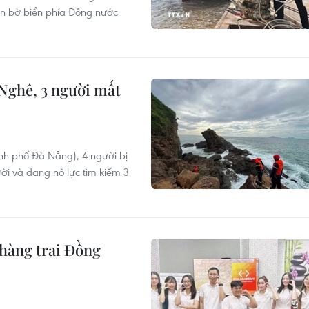
gần bờ biển phía Đông nước
Nghê, 3 người mất
ành phố Đà Nẵng), 4 người bị
ời và đang nỗ lực tìm kiếm 3
chàng trai Đồng