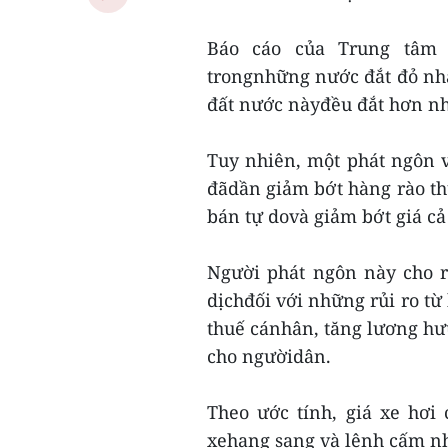
Báo cáo của Trung tâm n
trongnhững nước đắt đỏ nh
đất nước nàyđều đắt hơn nh
Tuy nhiên, một phát ngôn 
đãdần giảm bớt hàng rào t
bán tự dovà giảm bớt giá cả
Người phát ngôn này cho r
dịchđối với những rủi ro từ
thuế cánhân, tăng lương hưu
cho ngườidân.
Theo ước tính, giá xe hơi
xehạng sang và lệnh cấm nh