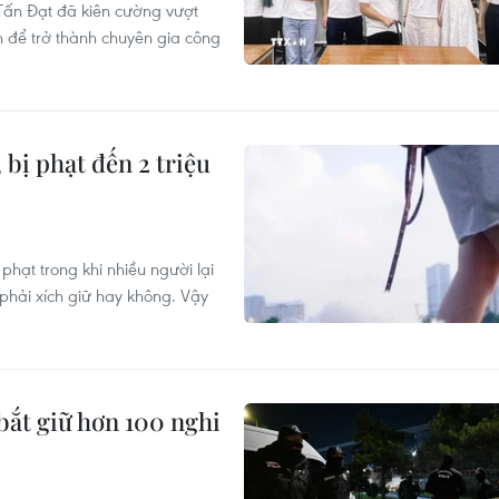
 Tấn Đạt đã kiên cường vượt
h để trở thành chuyên gia công
bị phạt đến 2 triệu
phạt trong khi nhiều người lại
phải xích giữ hay không. Vậy
bắt giữ hơn 100 nghi