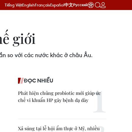
Tiếng Việt
English
Français
Español
中文
Русский
hế giới
ần so với các nước khác ở châu Âu.
ĐỌC NHIỀU
Phát hiện chủng probiotic mới giúp ức
chế vi khuẩn HP gây bệnh dạ dày
Xả súng tại lễ hội ẩm thực ở Mỹ, nhiều