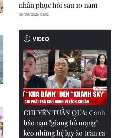
nhân phục hồi sau 10 năm
08/08/2026 03:52
VIDEO
CHUYỆN TUẦN QUA: Cảnh
báo nạn "giang hồ mạng”
kéo những hệ lụy ảo tràn ra