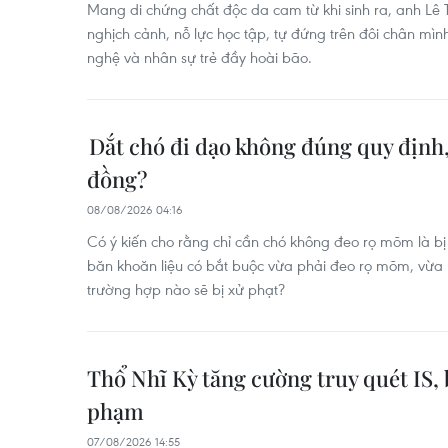
Mang di chứng chất độc da cam từ khi sinh ra, anh Lê
nghịch cảnh, nỗ lực học tập, tự đứng trên đôi chân mìn
nghệ và nhân sự trẻ đầy hoài bão.
Dắt chó đi dạo không đúng quy định, 
đồng?
08/08/2026 04:16
Có ý kiến cho rằng chỉ cần chó không đeo rọ mõm là bị 
băn khoăn liệu có bắt buộc vừa phải đeo rọ mõm, vừa 
trường hợp nào sẽ bị xử phạt?
Thổ Nhĩ Kỳ tăng cường truy quét IS, 
phạm
07/08/2026 14:55