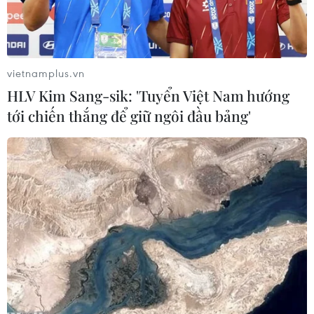
vietnamplus.vn
HLV Kim Sang-sik: 'Tuyển Việt Nam hướng
tới chiến thắng để giữ ngôi đầu bảng'
Ngoại trưởng Bahrain Abdullatif bin Rashid al-Zayani đã tới Iran
và gặp người đồng cấp Iran. (Nguồn: Reuters)
Theo phóng viên TTXVN tại Trung Đông-Bắc
Phi, Bahrain và Iran ngày 23/6 đã đồng ý khởi
động các cuộc đàm phán nhằm nối lại quan hệ