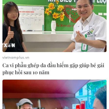
TIN CÙNG CHUYÊN MỤC
vietnamplus.vn
Iran cảnh báo đáp trả nhằm vào hạ
Ca vi phẫu ghép da đầu hiếm gặp giúp bé gái
tầng năng lượng khu vực nếu bị tấn
phục hồi sau 10 năm
công
06/08/2026 04:37
Iran và Oman đạt thỏa thuận về
tuyến vận tải qua eo biển Hormuz