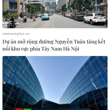
Xem thêm
vietnamplus.vn
Dự án mở rộng đường Nguyễn Tuân tăng kết
nối khu vực phía Tây Nam Hà Nội
CƠ QUAN CHỦ QUẢN: THÔNG TẤN XÃ VIỆT NAM
Tổng Biên tập: TRẦN TIẾN DUẨN
Phó Tổng Biên tập: NGUYỄN THỊ TÁM, KHÚC THANH
THỦY
Sở hữu trí tuệ
Quy định sử dụng
RSS
Hỗ trợ