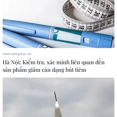
giao với nước láng giềng Iran
02/06/2024 03:11
Trong cuộc gặp với Chủ tịch Trung Quốc Tập Cận Bình
ngày 1/6, Nhà vua Bahrain cho biết nước này đang tìm
cách nối lại quan hệ ngoại giao với Iran với tư cách là
một nước láng giềng.
vietnamplus.vn
Hà Nội: Kiểm tra, xác minh liên quan đến
sản phẩm giảm cân dạng bút tiêm