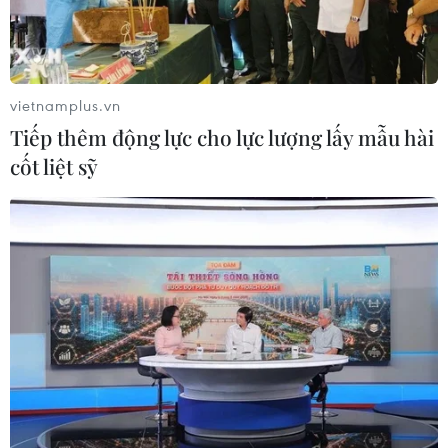
vietnamplus.vn
Tiếp thêm động lực cho lực lượng lấy mẫu hài
cốt liệt sỹ
Bahrain kêu gọi quốc tế cùng hành động
để đảm an ninh và hòa bình
12/03/2023 02:28
Phát biểu khai mạc Đại hội đồng IPU-146, Phó Thủ tướng
Bahrain nhấn mạnh mục tiêu của IPU-146 hướng tới các
nỗ lực chấm dứt chiến tranh và khủng hoảng, hỗ trợ các
mục tiêu phát triển bền vững.