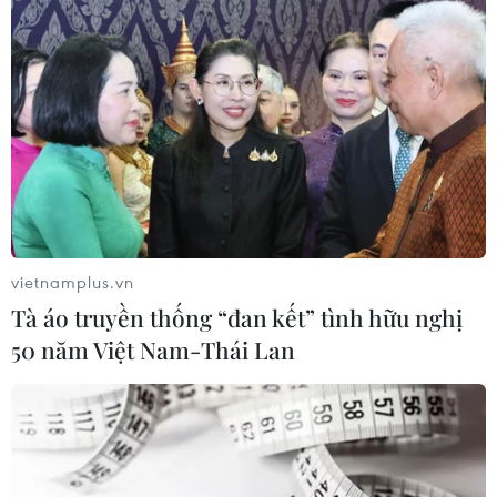
TIN LIÊN QUAN
vietnamplus.vn
Tà áo truyền thống “đan kết” tình hữu nghị
50 năm Việt Nam-Thái Lan
Bahrain nỗ lực khôi phục quan hệ ngoại