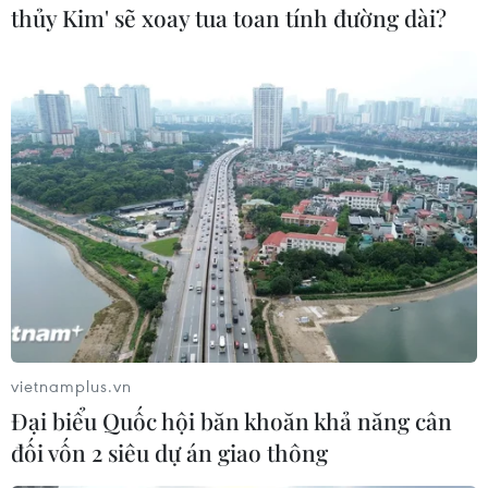
Bahrain đề nghị bình
thủy Kim' sẽ xoay tua toan tính đường dài?
thường hóa quan hệ song
phương với Iran
Ông Mohammad Jamshidi - Phó
Chánh Văn phòng phụ trách các
vấn đề về chính trị của Tổng thống
Iran, cho biết Bahrain đã gửi
thông điệp trực tiếp đến Iran đề
nghị nối lại quan hệ song
phương.
(TTXVN/Vietnam+)
vietnamplus.vn
Đại biểu Quốc hội băn khoăn khả năng cân
đối vốn 2 siêu dự án giao thông