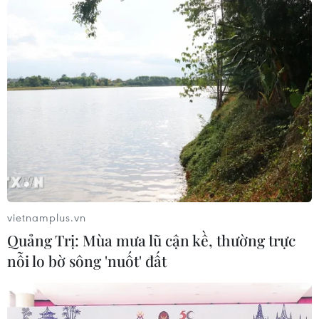
vietnamplus.vn
Quảng Trị: Mùa mưa lũ cận kề, thường trực
nỗi lo bờ sông 'nuốt' đất