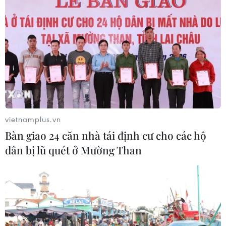
Iran?
02/08/2026 13:33
Israel hoài nghi việc Hamas giải giáp
theo thỏa thuận Gaza
02/08/2026 13:32
vietnamplus.vn
Xung đột tại Trung Đông: Mỹ và
Bàn giao 24 căn nhà tái định cư cho các hộ
Israel nêu điều kiện tạm hoãn tấn
dân bị lũ quét ở Mường Than
công Iran
02/08/2026 04:18
Toàn cảnh thế giới: Israel
cảnh báo trước khả năng Mỹ tấn