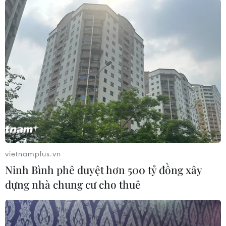
#Bahrain
#Iran
#nối lại quan hệ chính trị
#khôi phục quan hệ ngoại giao
Bahrain
Iran
vietnamplus.vn
Ninh Bình phê duyệt hơn 500 tỷ đồng xây
dựng nhà chung cư cho thuê
Theo dõi VietnamPlus