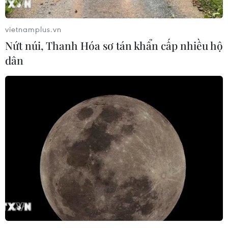
vietnamplus.vn
Nứt núi, Thanh Hóa sơ tán khẩn cấp nhiều hộ
dân