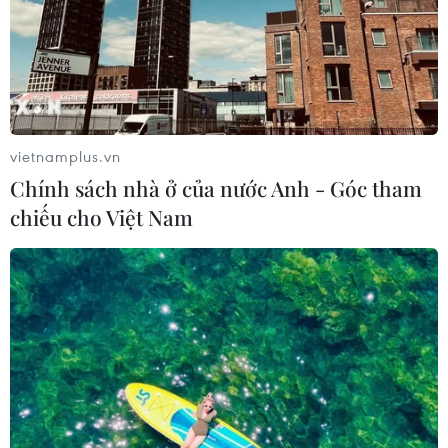
vietnamplus.vn
Chính sách nhà ở của nước Anh - Góc tham
chiếu cho Việt Nam
Vietnam Airlines Group không sử dụng
phi công mang quốc tịch Pakistan
28/06/2020 04:37
Các hãng Vietnam Airlines, Jetstar Pacific và VASCO đã
tiến hành kiểm tra và khẳng định không sử dụng phi
công nước ngoài mang quốc tịch Pakistan hoặc sử dụng
bằng cấp, chứng chỉ do Pakistan cấp.