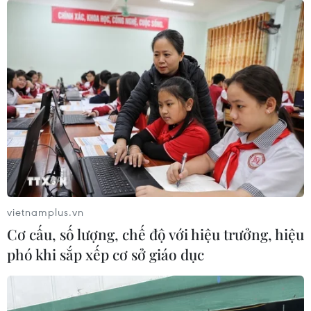
phi công vì nghi bằng giả
25/06/2020 13:07
Hãng hàng không quốc tế Pakistan sẽ đình chỉ bay đối
với 1/3 trong tổng số 434 phi công của hãng do nghi
ngờ bằng cấp và chứng chỉ bay của họ "không đáng tin
cậy."
vietnamplus.vn
Cơ cấu, số lượng, chế độ với hiệu trưởng, hiệu
phó khi sắp xếp cơ sở giáo dục