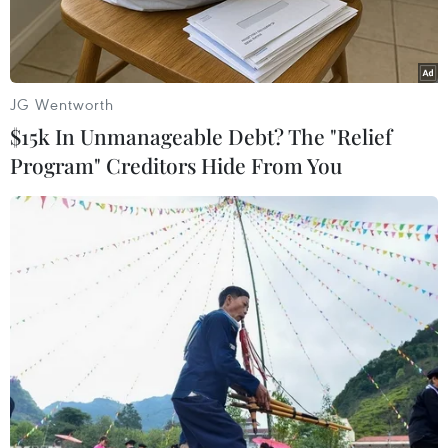
phần lớn đến từ Anh, Đức, Italy, Pháp, Mỹ, Brazil,
Australia...
JG Wentworth
$15k In Unmanageable Debt? The "Relief
Program" Creditors Hide From You
Hiện lực lượng phi công quốc tịch nước ngoài của Bamboo
Airways phần lớn đến từ Anh, Đức, Italy, Pháp, Mỹ, Brazil,
Australia… (Ảnh: CTV/Vietnam+)