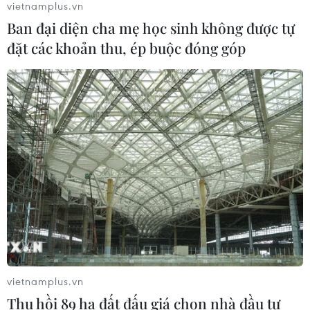
vietnamplus.vn
06/08/2026 12:25
Ban đại diện cha mẹ học sinh không được tự
đặt các khoản thu, ép buộc đóng góp
Chưa đầu tư mở rộng Quốc lộ 1 đoạn
Bạc Liêu-Cà Mau giai đoạn 2026-
2030
06/08/2026 12:24
Tuyên Quang khẩn trương khắc
phục sạt lở trên các tuyến giao thông
06/08/2026 11:54
Thi công trở lại dự án sửa chữa Quốc
vietnamplus.vn
lộ 30 sau phản ánh của TTXVN
Thu hồi 89 ha đất đấu giá chọn nhà đầu tư
06/08/2026 09:42