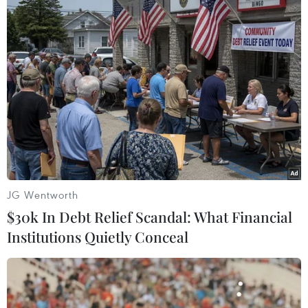
không. Dự án được xây dựng với đầy đủ khả
năng và trang thiết bị để đào tạo một phi công
từ giai đoạn khởi đầu tới lái được các mẫu máy
bay hiện đại.
Dự kiến sau khi hoàn thành và đưa vào hoạt
động vào năm 2022, Viện sẽ đào tạo gần 3.500
học viên mỗi năm, tập trung trong các chuyên
môn nghiệp vụ ngành như phi công, tiếp viên
hàng không, kỹ thuật, khai thác mặt đất, điều
JG Wentworth
hành khai thác bay và các chức năng đào tạo cơ
$30k In Debt Relief Scandal: What Financial
bản…
Institutions Quietly Conceal
[Đình chỉ bay tổng số 27 phi công Pakistan
đang làm việc tại Việt Nam]
Với mục tiêu này, Viện đào tạo được kỳ vọng