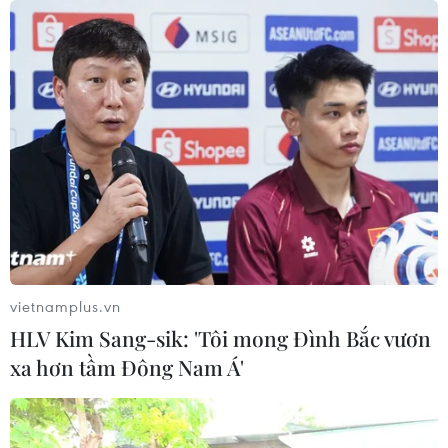
vietnamplus.vn
HLV Kim Sang-sik: 'Tôi mong Đình Bắc vươn
xa hơn tầm Đông Nam Á'