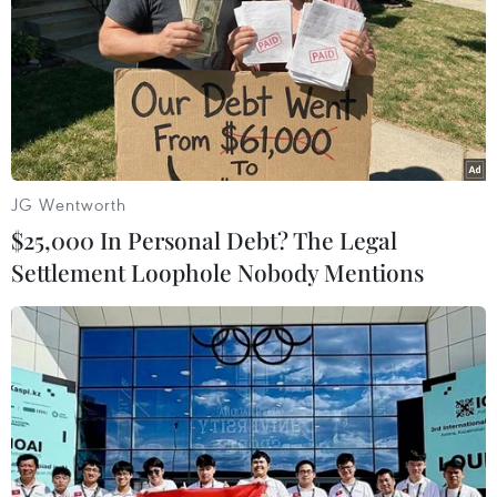
dụng “giấy phép lái máy bay đáng ngờ.”/.
(Vietnam+)
JG Wentworth
$25,000 In Personal Debt? The Legal
Settlement Loophole Nobody Mentions
#Bamboo Airways
#phi công Bamboo Airways