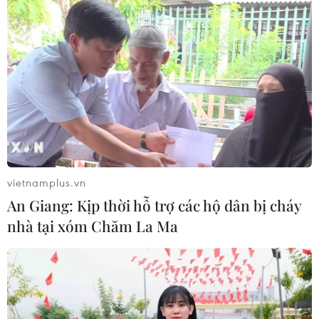
vietnamplus.vn
TIN CÙNG CHUYÊN MỤC
An Giang: Kịp thời hỗ trợ các hộ dân bị cháy
Cảnh sát giao thông triển khai chiến
nhà tại xóm Chăm La Ma
dịch nâng cao kỹ năng lái xe môtô, xe
gắn máy
07/08/2026 14:37