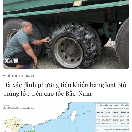
Xác minh bằng cấp của phi công nước
ngoài đang làm việc tại Việt Nam
27/06/2020 07:33
Trước việc nhiều phi công Pakistan dùng bằng lái giả,
Bộ Giao thông Vận tải đã yêu cầu rà soát bằng lái với
tất cả phi công nước ngoài đang bay cho các hãng
vietnamplus.vn
hàng không Việt Nam.
Đã xác định phương tiện khiến hàng loạt ôtô
thủng lốp trên cao tốc Bắc-Nam