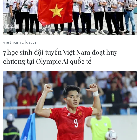
#phi công Pakistan dùng bằng lái giả
#đình chỉ phi công Pakistan
#phi công Pakistan đang làm việc tại Việt Nam
Anh
Australia
Mỹ
Pakistan
vietnamplus.vn
7 học sinh đội tuyển Việt Nam đoạt huy
chương tại Olympic AI quốc tế
Theo dõi VietnamPlus
TIN LIÊN QUAN