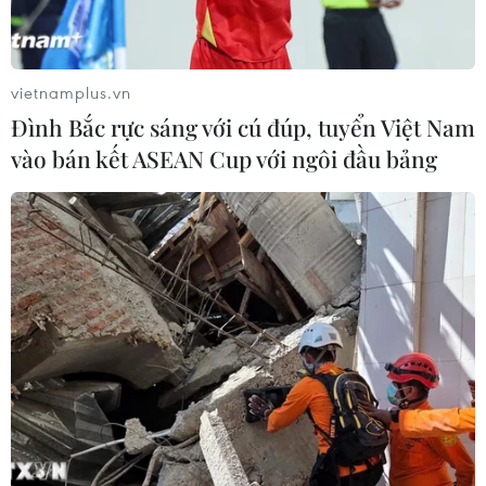
vietnamplus.vn
Đình Bắc rực sáng với cú đúp, tuyển Việt Nam
vào bán kết ASEAN Cup với ngôi đầu bảng
Vụ tai nạn hàng không thảm khốc ở
Pakistan là do lỗi con người
24/06/2020 09:09
Bộ trưởng Hàng không Pakistan Ghulam Sarwar Khan
nêu rõ: "Phi công cũng như người điều khiển (không lưu)
không tuân thủ những quy định tiêu chuẩn" khi chuẩn bị
hạ cánh máy bay Airbus A320.