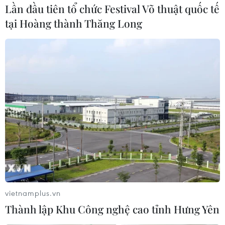
Lần đầu tiên tổ chức Festival Võ thuật quốc tế
Sau vụ tai nạn kinh hoàng ở thành phố Karachi được
tại Hoàng thành Thăng Long
xác định do lỗi con người, giới chức Pakistan bắt đầu
tăng cường siết chặt quản lý đối với đội ngũ phi công.
vietnamplus.vn
Thành lập Khu Công nghệ cao tỉnh Hưng Yên
Rơi máy bay ở Pakistan: PIA đình chỉ 1/3 số