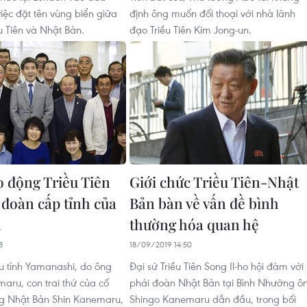
iệc đặt tên vùng biển giữa
định ông muốn đối thoại với nhà lãnh
u Tiên và Nhật Bản.
đạo Triều Tiên Kim Jong-un.
 động Triều Tiên
Giới chức Triều Tiên-Nhật
 đoàn cấp tỉnh của
Bản bàn về vấn đề bình
n
thường hóa quan hệ
8
18/09/2019 14:50
u tỉnh Yamanashi, do ông
Đại sứ Triều Tiên Song Il-ho hội đàm với
aru, con trai thứ của cố
phái đoàn Nhật Bản tại Bình Nhưỡng ô
ng Nhật Bản Shin Kanemaru,
Shingo Kanemaru dẫn đầu, trong bối