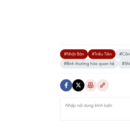
#Nhật Bản
#Triều Tiên
#Côn
#Bình thường hóa quan hệ
#Sh