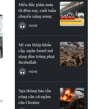
Miền Bắc giảm mưa
từ đêm nay, cuối tuần
chuyển nắng nóng
NGHE
Mỹ can thiệp khẩn
cấp, ngăn Israel mở
rộng đòn trừng phạt
Hezbollah
NGHE
Nga thông báo tấn
công căn cứ ngầm
ng
của Ukraine