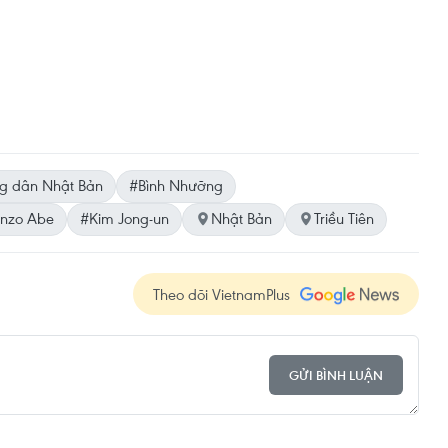
g dân Nhật Bản
#Bình Nhưỡng
inzo Abe
#Kim Jong-un
Nhật Bản
Triều Tiên
Theo dõi VietnamPlus
GỬI BÌNH LUẬN