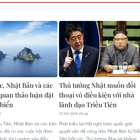
, Nhật Bản và các
Thủ tướng Nhật muốn đối
quan thảo luận đặt
thoại vô điều kiện với nhà
 biển
lãnh đạo Triều Tiên
1
17/09/2019 00:44
ều Tiên, Nhật Bản và các bên
Phát biểu tại Hội nghị toàn quốc giải
ác đã có các cuộc hội đàm
quyết vấn đề công dân Nhật Bản bị Tri
thức tại London vào đầu
Tiên bắt cóc, Thủ tướng Abe tái khẳng