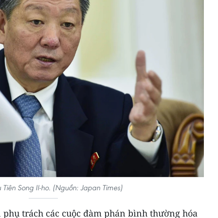
u Tiên Song Il-ho. (Nguồn: Japan Times)
ên phụ trách các cuộc đàm phán bình thường hóa