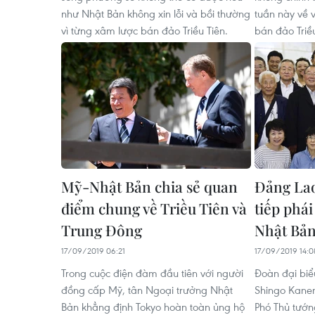
như Nhật Bản không xin lỗi và bồi thường
tuần này về v
vì từng xâm lược bán đảo Triều Tiên.
bán đảo Triề
Mỹ-Nhật Bản chia sẻ quan
Đảng Lao
điểm chung về Triều Tiên và
tiếp phái
Trung Đông
Nhật Bả
17/09/2019 06:21
17/09/2019 14:0
Trong cuộc điện đàm đầu tiên với người
Đoàn đại biể
đồng cấp Mỹ, tân Ngoại trưởng Nhật
Shingo Kanem
Bản khẳng định Tokyo hoàn toàn ủng hộ
Phó Thủ tướ