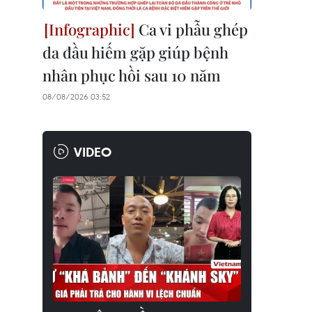
Ca vi phẫu ghép
da đầu hiếm gặp giúp bệnh
nhân phục hồi sau 10 năm
08/08/2026 03:52
VIDEO