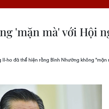
g 'mặn mà' với Hội n
g Il-ho đã thể hiện rằng Bình Nhưỡng không "mặn 