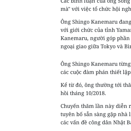
Các bình luận của ông Song
mà" với việc tổ chức hội ng
Ông Shingo Kanemaru đang 
với giới chức của tỉnh Yaman
Kanemaru, người góp phần q
ngoại giao giữa Tokyo và 
Ông Shingo Kanemaru từng l
các cuộc đàm phán thiết lậ
Kể từ đó, ông thường tới th
hồi tháng 10/2018.
Chuyến thăm lần này diễn r
tuyên bố sẵn sàng gặp nhà l
các vấn đề công dân Nhật B