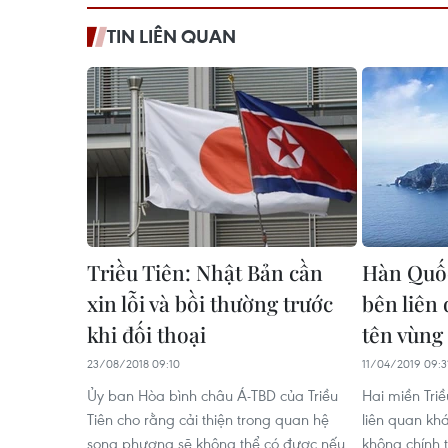
TIN LIÊN QUAN
Triều Tiên: Nhật Bản cần
Hàn Quốc
xin lỗi và bồi thường trước
bên liên 
khi đối thoại
tên vùng
23/08/2018 09:10
11/04/2019 09:3
Ủy ban Hòa bình châu Á-TBD của Triều
Hai miền Tri
Tiên cho rằng cải thiện trong quan hệ
liên quan kh
song phương sẽ không thể có được nếu
không chính 