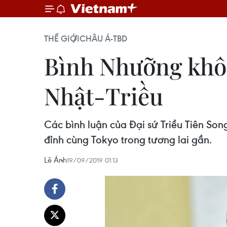
THẾ GIỚI
CHÂU Á-TBD
Bình Nhưỡng khôn
Nhật-Triều
Các bình luận của Đại sứ Triều Tiên Son
đỉnh cùng Tokyo trong tương lai gần.
Lê Ánh
19/09/2019 01:13