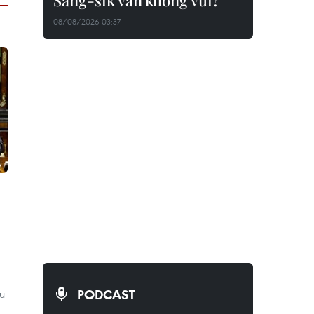
Sang-sik vẫn không vui?
08/08/2026 03:37
PODCAST
ều