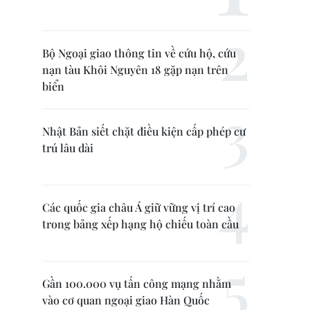
Bộ Ngoại giao thông tin về cứu hộ, cứu
nạn tàu Khôi Nguyên 18 gặp nạn trên
biển
Nhật Bản siết chặt điều kiện cấp phép cư
trú lâu dài
Các quốc gia châu Á giữ vững vị trí cao
trong bảng xếp hạng hộ chiếu toàn cầu
Gần 100.000 vụ tấn công mạng nhằm
vào cơ quan ngoại giao Hàn Quốc