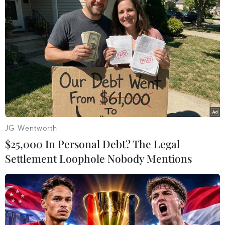
An toàn Giao thông
Cảnh sát giao thông triển khai chiến dịch nâng
cao kỹ năng lái xe môtô, xe gắn máy
Xe khách lao xuống hố sâu bên đường, 18 hành
khách thoát nạn
JG Wentworth
Cần xử lý dứt điểm việc tập kết gỗ ở hành lang
$25,000 In Personal Debt? The Legal
an toàn giao thông Quốc lộ 22B
Settlement Loophole Nobody Mentions
Xe tải cẩu tông sập cầu Đắk Lung tại Đồng Nai,
hai người thoát nạn
Hà Nội điều chỉnh tổ chức giao thông trên phố
Trần Hưng Đạo, Trần Khánh Dư