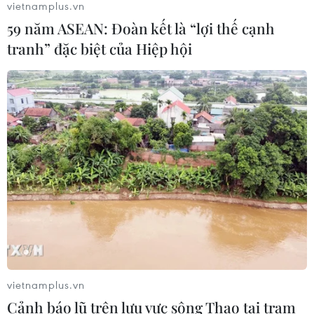
vietnamplus.vn
Tăng tốc giải phóng mặt bằng mở
59 năm ASEAN: Đoàn kết là “lợi thế cạnh
rộng cao tốc Cam Lộ-La Sơn qua
tranh” đặc biệt của Hiệp hội
thành phố Huế
06/08/2026 03:01
Xem thêm
CƠ QUAN CHỦ QUẢN: THÔNG TẤN XÃ VIỆT NAM
Tổng Biên tập: TRẦN TIẾN DUẨN
Phó Tổng Biên tập: NGUYỄN THỊ TÁM, KHÚC THANH
vietnamplus.vn
THỦY
Cảnh báo lũ trên lưu vực sông Thao tại trạm