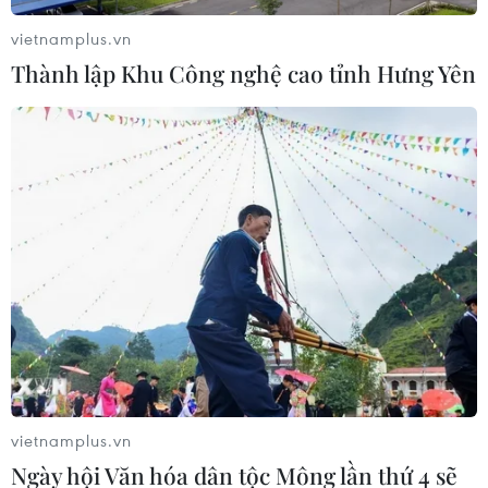
vietnamplus.vn
Thành lập Khu Công nghệ cao tỉnh Hưng Yên
Nam tài xế "hổ báo" tạt đầu, chặn
xe ôtô rồi đe dọa, chửi bới
26/12/2023 04:20
Người tham gia giao thông lắc đầu ngán ngẩm trước
thái độ của nam tài xế trong video vì người này không
những cố tình chen đường, tạt đầu xe người khác và
còn có biểu hiện bốc đồng, côn đồ.
vietnamplus.vn
Ngày hội Văn hóa dân tộc Mông lần thứ 4 sẽ