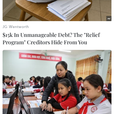
C.
JG Wentworth
$15k In Unmanageable Debt? The "Relief
Program" Creditors Hide From You
Hình ảnh trong đoạn clip ghi lại cảnh nam tài xế bị đánh đập
khi đang chờ đèn đỏ trên đường ĐT 741, đoạn qua xã Tiến
Hưng, thành phố Đồng Xoài (Bình Phước). (Ảnh: TTXVN phát)
Ngày 16/12, Phòng Cảnh sát giao thông, Công an
tỉnh Bình Phước cho biết đang phối hợp với
Công an thành phố Đồng Xoài điều tra, làm rõ