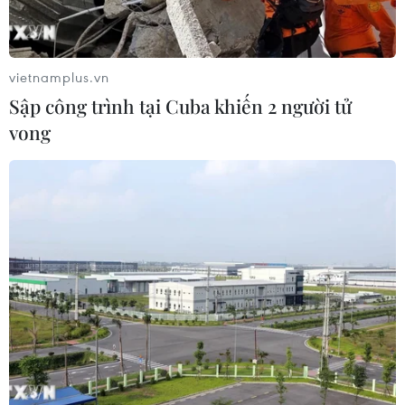
vietnamplus.vn
Sập công trình tại Cuba khiến 2 người tử
Chặn xe dọa đánh người đi đường,
vong
nam thanh niên bị người dân khống chế
10/04/2024 06:03
Nam thanh niên có biểu hiện bất thường, liên tục đứng
chặn các phương tiện đang lưu thông và yêu cầu người
đi đường phải quỳ xuống trước mặt mình.