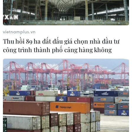
TP Hồ Chí Minh: Dự án mở rộng
đường Phạm Văn Bạch vẫn dang dở
sau 20 năm
vietnamplus.vn
06/08/2026 06:56
Thu hồi 89 ha đất đấu giá chọn nhà đầu tư
công trình thành phố cảng hàng không
Đầu tư hơn 6.209 tỷ đồng hoàn thiện
hạ tầng dùng chung Bến cảng Liên
Chiểu
06/08/2026 06:28
Quảng Trị: Xử phạt tài xế vượt đường
ngang có tín hiệu cảnh báo đường
sắt
06/08/2026 05:10