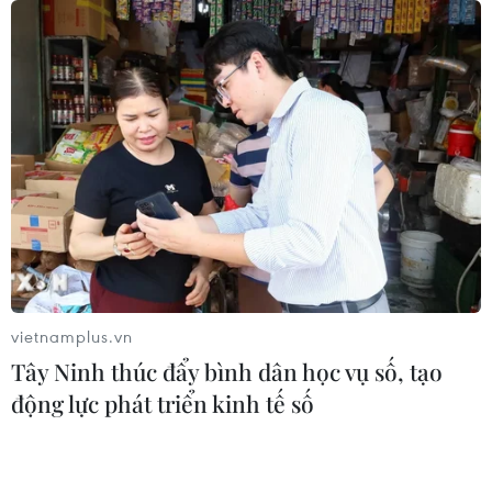
07/08/2026 04:28
Khẩn trương phân luồng giao thông
sau vụ sạt lở trên tuyến ĐT161 ở Lào
Cai
07/08/2026 02:37
Nhanh chóng hoàn thiện dự
án kết nối vùng, sân bay Long Thành
06/08/2026 15:07
vietnamplus.vn
Tây Ninh thúc đẩy bình dân học vụ số, tạo
động lực phát triển kinh tế số
Sẽ thi công đồng loạt Dự án cao tốc
Vinh-Thanh Thủy trong tháng 9
06/08/2026 12:25