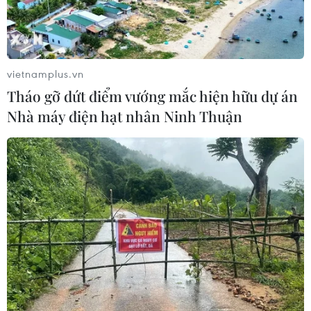
vietnamplus.vn
Tháo gỡ dứt điểm vướng mắc hiện hữu dự án
Nhà máy điện hạt nhân Ninh Thuận
TIN CÙNG CHUYÊN MỤC
Cảnh sát giao thông triển khai chiến
dịch nâng cao kỹ năng lái xe môtô, xe
gắn máy
07/08/2026 14:37
Tháng 12/2026 hoàn thành mở rộng