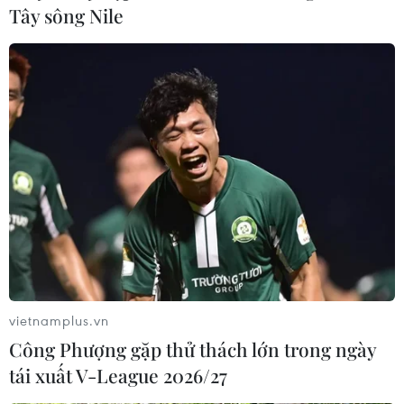
Tây sông Nile
TIN LIÊN QUAN
vietnamplus.vn
Công Phượng gặp thử thách lớn trong ngày
Bộ NNMT cắt giảm 8.987 ngày giải quyết
tái xuất V-League 2026/27