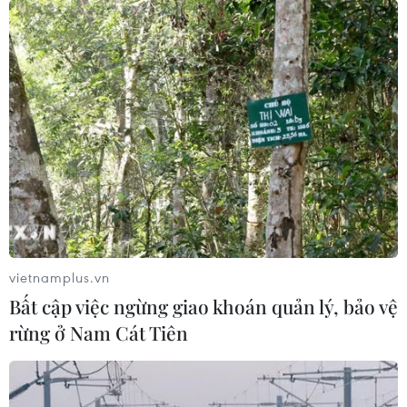
thủ tục hành chính, tiết kiệm 5.310 tỷ đồng
01/07/2026 04:42
Bộ Nông nghiệp và Môi trường đã cắt giảm 8.987 ngày
giải quyết thủ tục hành chính, qua đó tiết kiệm khoảng
5.310 tỷ đồng chi phí tuân thủ cho người dân, doanh
nghiệp, tương ứng giảm 54,73%.
vietnamplus.vn
Bất cập việc ngừng giao khoán quản lý, bảo vệ
rừng ở Nam Cát Tiên