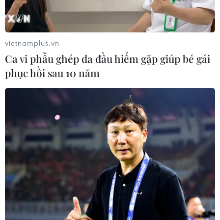
Moody’s cảnh báo hạ tầng điện hạn
chế tiềm năng phát triển AI của
Mexico
vietnamplus.vn
06/08/2026 03:33
Ca vi phẫu ghép da đầu hiếm gặp giúp bé gái
phục hồi sau 10 năm
Các công viên Disney ghi nhận
doanh thu quý kỷ lục
06/08/2026 03:33
Làm giàu từ cây na ở vùng cao tại
Ninh Bình
06/08/2026 02:50
Mỹ chuẩn bị áp thuế 15% nguyên liệu