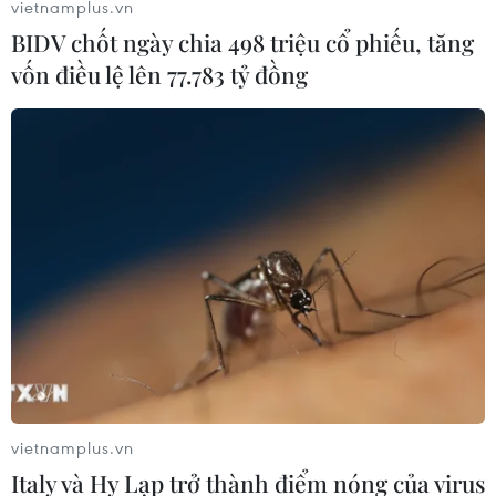
vietnamplus.vn
BIDV chốt ngày chia 498 triệu cổ phiếu, tăng
vốn điều lệ lên 77.783 tỷ đồng
#Thủ tục hành chính
#Kinh doanh
#Nợ công
Theo dõi VietnamPlus
vietnamplus.vn
Italy và Hy Lạp trở thành điểm nóng của virus