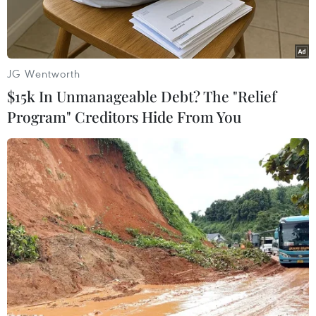
thiết.
JG Wentworth
$15k In Unmanageable Debt? The "Relief
Program" Creditors Hide From You
Hướng dẫn người dân làm thủ tục đăng ký hộ kinh doanh.
(Ảnh: Dương Chí Tưởng/TTXVN)
Bộ Nội vụ cho biết 6 tháng đầu năm 2026, công
tác cải cách thủ tục hành chính tiếp tục được