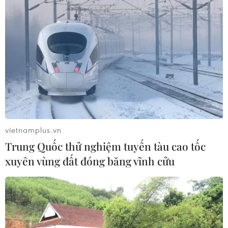
Cắt giảm hơn 3.400 thủ tục hành chính,
điều kiện kinh doanh
15/06/2026 09:30
Chính phủ đã chỉ đạo quyết liệt việc cắt giảm, đơn giản
hóa thủ tục hành chính, điều kiện kinh doanh và đẩy
mạnh phân cấp trong giải quyết thủ tục hành chính.
vietnamplus.vn
Trung Quốc thử nghiệm tuyến tàu cao tốc
xuyên vùng đất đóng băng vĩnh cửu