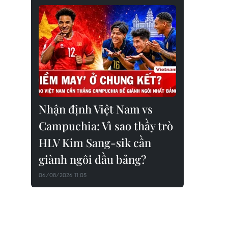
Nhận định Việt Nam vs
Campuchia: Vì sao thầy trò
HLV Kim Sang-sik cần
giành ngôi đầu bảng?
06/08/2026 11:05