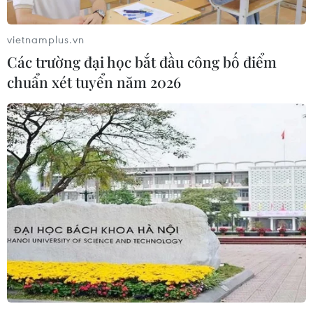
vietnamplus.vn
Các trường đại học bắt đầu công bố điểm
chuẩn xét tuyển năm 2026
Nghiên cứu tổ chức các tuyến xe buýt kết
nối với Sân bay Long Thành
02/06/2026 07:09
Cảng Hàng không quốc tế Long Thành nghiên cứu, rà
soát tổng thể phương án tổ chức các tuyến xe buýt kết
nối với từ các thành phố và Sân bay Tân Sơn Nhất đến
Sân bay Long Thành.