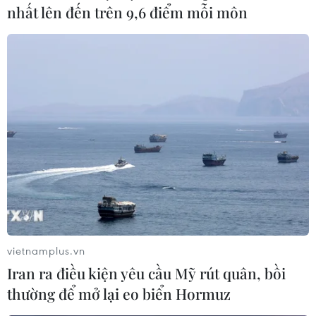
nhất lên đến trên 9,6 điểm mỗi môn
thi công “3 ca, 4 kíp,” đảm bảo hoàn thiện tất cả các
hạng mục tại dự án đúng tiến độ.
vietnamplus.vn
Iran ra điều kiện yêu cầu Mỹ rút quân, bồi
thường để mở lại eo biển Hormuz
Đẩy nhanh tiến độ sân bay Long Thành và