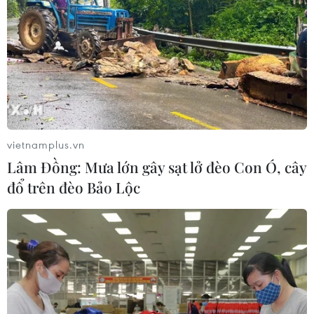
vietnamplus.vn
Lâm Đồng: Mưa lớn gây sạt lở đèo Con Ó, cây
đổ trên đèo Bảo Lộc