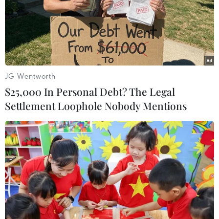
Tập trung hoàn thiện nhà ga, sẵn sàng
vận hành thử nghiệm Sân bay Long Thành
Chuyển Bộ Công an điều tra nhiều vi phạm tại
Dự án sân bay Long Thành giai đoạn 1
Cục Hàng không nói về lộ trình khai thác Sân
bay Long Thành và Tân Sơn Nhất
JG Wentworth
$25,000 In Personal Debt? The Legal
Settlement Loophole Nobody Mentions
Dự án Quan trọng Quốc gia, Trọng điểm GTVT
Dự án cao tốc Châu Đốc-Cần Thơ-Sóc Trăng
thiếu nguồn vật liệu thi công
Dự án đường bộ cao tốc Gia Nghĩa-Chơn
Thành "đội vốn" hơn 350 tỷ đồng