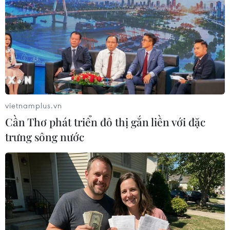
#Sân bay Long Thành
Đồng Nai
Theo dõi VietnamPlus
vietnamplus.vn
Cần Thơ phát triển đô thị gắn liền với đặc
trưng sông nước
Dự án Sân bay Long Thành
Nhanh chóng hoàn thiện dự án kết nối
vùng, sân bay Long Thành
Hoàn thiện nhà ga, sẵn sàng vận hành
thử nghiệm sân bay Long Thành