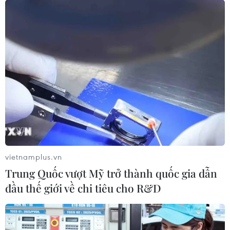
cao tốc TP Hồ Chí Minh-Long Thành-Dầu
Giây
26/05/2026 00:50
Theo kế hoạch, Dự án cao tốc Thành phố Hồ Chí Minh-
Long Thành-Dầu Giây hoàn thành trong năm 2026
(riêng cầu Long Thành hoàn thành trong quý 1 năm
2027) để đồng bộ với sân bay Long Thành.
vietnamplus.vn
Trung Quốc vượt Mỹ trở thành quốc gia dẫn
đầu thế giới về chi tiêu cho R&D