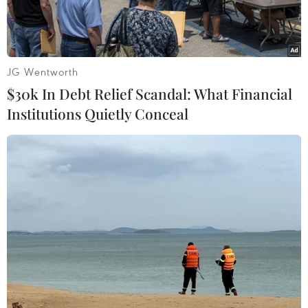
điểm đến đó.
JG Wentworth
$30k In Debt Relief Scandal: What Financial
Institutions Quietly Conceal
Sân đỗ tàu bay, nhà ga hành khách sân bay Long Thành đã cơ
bản hoàn thành các phần việc chính. (Ảnh: Công
Phong/TTXVN)
Chiều 13/6, ông Trần Hồng Minh, Bộ Trưởng Bộ
Xây dựng dẫn đầu Đoàn công tác của Bộ Xây
dựng kiểm tra thực tế, đốc thúc tiến độ thi công