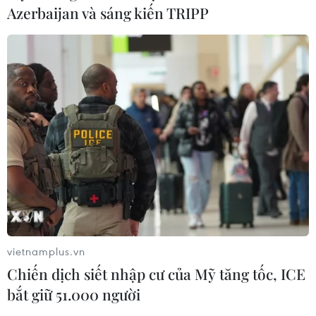
Azerbaijan và sáng kiến TRIPP
Bí thư Thành ủy Hà Nội thúc tiến độ
hai dự án giao thông trọng điểm
Nam Thủ đô
08/08/2026 08:52
Đề xuất hơn 65.500 tỷ đồng đầu tư
Dự án đường cao tốc nối Lai Châu-
Lào Cai
08/08/2026 08:45
Nghệ An: Sạt lở nghiêm trọng, tỉnh lộ
vietnamplus.vn
543D tạm thời tê liệt
Chiến dịch siết nhập cư của Mỹ tăng tốc, ICE
08/08/2026 07:09
bắt giữ 51.000 người