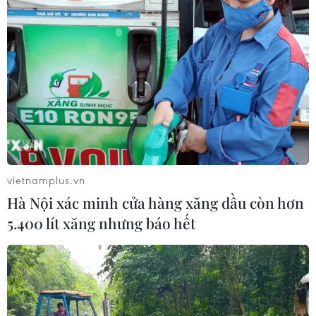
vietnamplus.vn
Hà Nội xác minh cửa hàng xăng dầu còn hơn
5.400 lít xăng nhưng báo hết