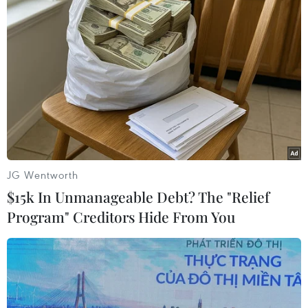
hướng di chuyển vào nút giao.
(TTXVN/Vietnam+)
JG Wentworth
$15k In Unmanageable Debt? The "Relief
Program" Creditors Hide From You