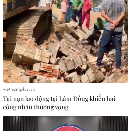
vietnamplus.vn
Tai nạn lao động tại Lâm Đồng khiến hai
#Khủng bố quốc tế
#Osama bin Laden
#Mark Esper
công nhân thương vong
#Donald Trump
#Hamza bin Laden
#Tấn công khủng bố
Afghanistan
Mỹ