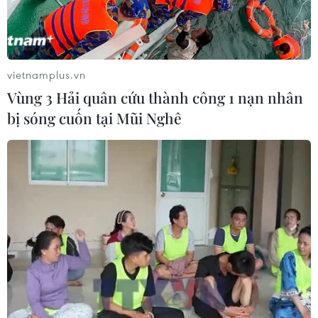
vietnamplus.vn
Vùng 3 Hải quân cứu thành công 1 nạn nhân
bị sóng cuốn tại Mũi Nghê
Thủ tướng Imran Khan: Tình báo Pakistan
giúp CIA phát hiện Bin Laden
23/07/2019 08:02
Thủ tướng Pakistan Imran Khan khẳng định cơ quan tình
báo chính của Pakistan đã cung cấp cho Mỹ sự chỉ dẫn