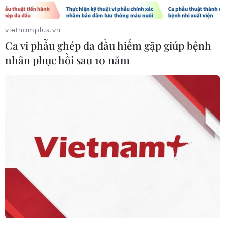
Hoa Kỳ
05/08/2026 12:29
vietnamplus.vn
Ca vi phẫu ghép da đầu hiếm gặp giúp bệnh
Mỹ truy tố đối tượng bị bắt tại sân
nhân phục hồi sau 10 năm
golf của Tổng thống Trump
05/08/2026 06:57
Mỹ cấm xuất khẩu vật liệu pin tái chế
và phế liệu vonfram trong một năm
05/08/2026 06:53
Brazil hạ cấp quan hệ với Argentina,
căng thẳng ngoại giao với Mỹ
05/08/2026 03:55