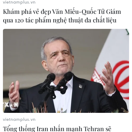
Laden đã thiệt mạng
vietnamplus.vn
Khám phá vẻ đẹp Văn Miếu-Quốc Tử Giám
01/08/2019 01:48
qua 120 tác phẩm nghệ thuật đa chất liệu
Một quan chức Mỹ nói rằng Hamza bin Laden, con trai
trùm khủng bố khét tiếng Osama bin Laden, đã thiệt
mạng. Tổng thống Trump từ chối đưa ra bình luận về sự
việc này.
vietnamplus.vn
Tổng thống Iran nhấn mạnh Tehran sẽ