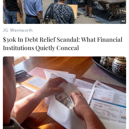
JG Wentworth
$30k In Debt Relief Scandal: What Financial
Institutions Quietly Conceal
Hamza bin Laden, con trai của trùm khủng bố Osama bin
Laden. (Nguồn: AFP/TTXVN)
Bộ trưởng Quốc phòng Mỹ Mark Esper xác nhận