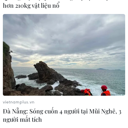
hơn 210kg vật liệu nổ
Tổng thống Mỹ Donald Trump nói
còn quá sớm để bàn về người kế
nhiệm
07/08/2026 06:29
Meta bồi thường gần 600 triệu USD
vì gây tổn hại sức khỏe tâm thần trẻ
em
07/08/2026 04:28
Chuyên gia Canada đánh giá cao bản
vietnamplus.vn
lĩnh đối ngoại của Việt Nam
Đà Nẵng: Sóng cuốn 4 người tại Mũi Nghê, 3
07/08/2026 03:49
người mất tích