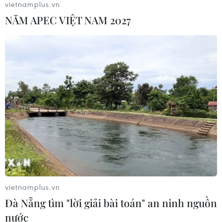
vietnamplus.vn
NĂM APEC VIỆT NAM 2027
Mỹ dự chi thêm 1,4 tỷ USD cho hoạt
động của Vệ binh Quốc gia
05/08/2026 03:26
Báo Argentina nói ngành vật liệu
công nghệ cao Việt Nam "hút" đầu tư
nước ngoài
05/08/2026 03:11
Xem thêm
vietnamplus.vn
Đà Nẵng tìm "lời giải bài toán" an ninh nguồn
nước