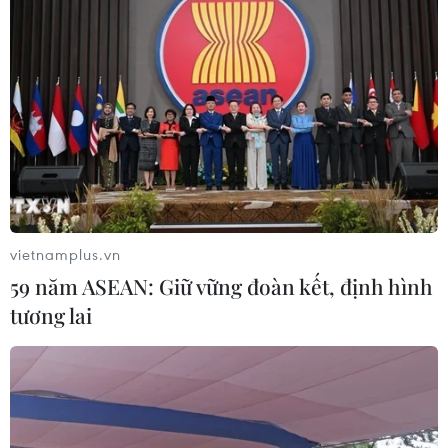
Theo dõi VietnamPlus
TIN LIÊN QUAN
vietnamplus.vn
59 năm ASEAN: Giữ vững đoàn kết, định hình
tương lai