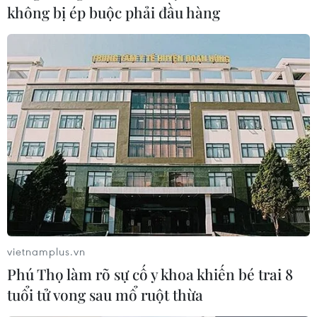
không bị ép buộc phải đầu hàng
Con trai của trùm khủng bố
Osama bin Laden đã chết
01/08/2019 07:11
CNBC dẫn lời 3 quan chức Mỹ giấu tên cho hay,
Hamza bin Laden, phần tử khủng bố được Bộ Ngoại
giao Mỹ treo thưởng 1 triệu USD để truy lùng, đã chết.
vietnamplus.vn
Phú Thọ làm rõ sự cố y khoa khiến bé trai 8
tuổi tử vong sau mổ ruột thừa