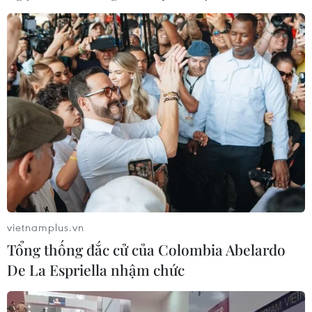
19/07/2026 01:03
Điều gì tạo nên niềm tin khi lựa chọn
dinh dưỡng đầu đời cho trẻ?
18/07/2026 01:00
Phân bổ ngân sách chăm sóc sức
khỏe và dân số: Ưu tiên các địa bàn
khó khăn
17/07/2026 22:30
vietnamplus.vn
Tổng thống đắc cử của Colombia Abelardo
Đà Nẵng tổ chức Lễ hội Sâm Ngọc
De La Espriella nhậm chức
Linh 2026: Cam kết 100% sâm thật
17/07/2026 06:09