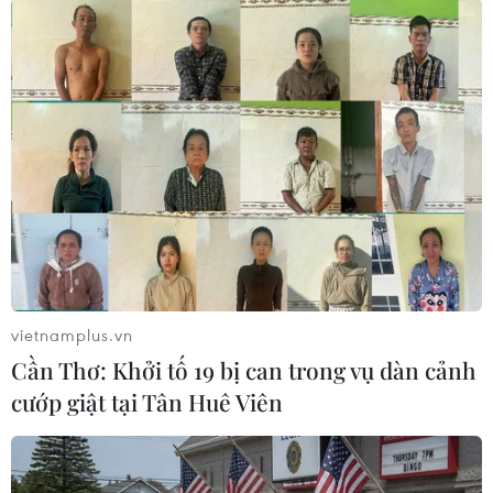
06/08/2026 13:24
WHO ghi nhận tín hiệu tích cực từ
thử nghiệm điều trị Ebola tại Congo
04/08/2026 22:42
Báo động xu hướng gia tăng người
trẻ mắc ung thư
04/08/2026 14:10
vietnamplus.vn
Cần Thơ: Khởi tố 19 bị can trong vụ dàn cảnh
cướp giật tại Tân Huê Viên
Mỹ ghi nhận ca tử vong đầu tiên
trong mùa dịch cyclosporiasis
04/08/2026 07:11