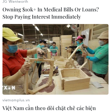
JG Wentworth
Owning $10k+ In Medical Bills Or Loans?
Stop Paying Interest Immediately
#Brazil
#Thuốc lá
#Xì gà
#Trẻ em
Brazil
Theo dõi VietnamPlus
vietnamplus.vn
Việt Nam cần theo dõi chặt chẽ các biện