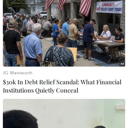
Phát hiện mới về quá trình lão hóa
của con người
02/08/2026 13:31
Sâm Ngọc Linh: Báu vật trong tay,
bao giờ "hóa rồng"?
JG Wentworth
02/08/2026 11:38
$30k In Debt Relief Scandal: What Financial
Institutions Quietly Conceal
Yếu tố di truyền có thể quyết định
quá trình phát triển ung thư
02/08/2026 09:43