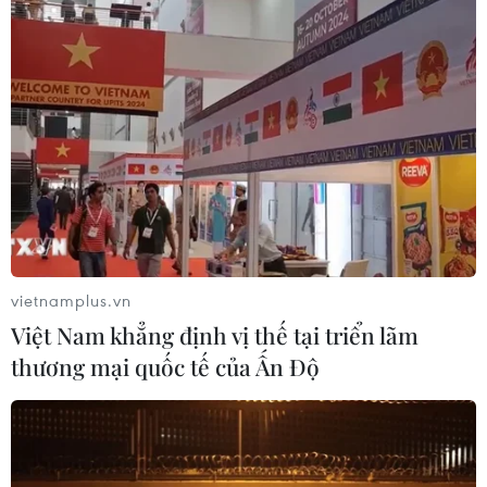
Tìm ra cơ chế gây bệnh ung thư
xương hiếm gặp
17/07/2026 01:05
Tìm lời giải cho xu hướng gia tăng
ung thư phổi ở người trẻ không hút
thuốc
vietnamplus.vn
17/07/2026 01:00
Việt Nam khẳng định vị thế tại triển lãm
thương mại quốc tế của Ấn Độ
Xem thêm