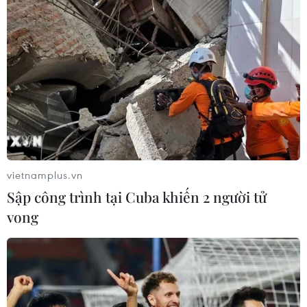
03/08/2026 23:48
Kế hoạch đồng tiền chung Tây Phi
đối mặt thách thức
03/08/2026 23:10
Mỹ bán đồng euro để hỗ trợ Nhật
Bản vực dậy đồng yen
vietnamplus.vn
03/08/2026 15:34
Sập công trình tại Cuba khiến 2 người tử
vong
Xem thêm