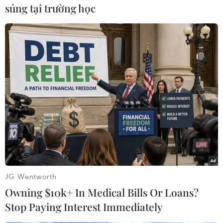
súng tại trường học
#Eurozone
#Ngân hàng
#ESM
#ECB
#Quỹ Tiền tệ Quốc tế
Theo dõi VietnamPlus
JG Wentworth
Owning $10k+ In Medical Bills Or Loans?
Stop Paying Interest Immediately