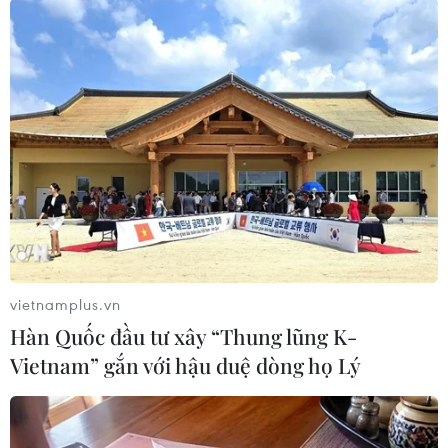
TIN CÙNG CHUYÊN MỤC
Kho bạc Nhà nước: Thu ngân sách
đạt 1.896.176 tỷ đồng, bằng 74,96% dự
toán
07/08/2026 06:21
Thanh Hóa công khai danh sách gần
880 đơn vị chậm đóng bảo hiểm
07/08/2026 01:49
vietnamplus.vn
Hàn Quốc đầu tư xây “Thung lũng K-
Vietnam” gắn với hậu duệ dòng họ Lý
Mỹ áp thuế 15% đối với nguyên liệu
quan trọng để sản xuất chip
07/08/2026 00:56