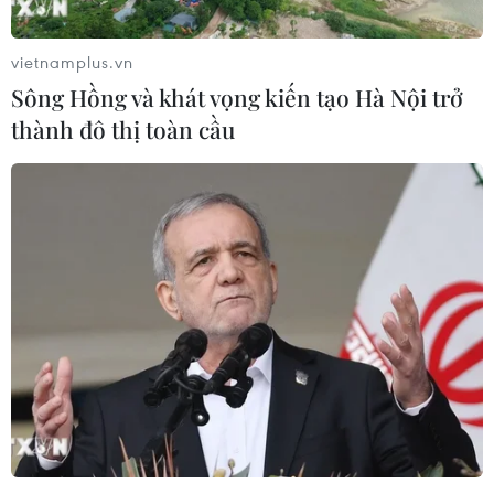
Nghệ An: OCOP đã có thương hiệu,
vietnamplus.vn
vì sao nông sản vẫn lo đầu ra?
Sông Hồng và khát vọng kiến tạo Hà Nội trở
08/08/2026 03:28
thành đô thị toàn cầu
Quảng Trị quyết tâm bàn giao sớm
mặt bằng Dự án Nhà máy điện gió
LIG-Hướng Hóa 1
08/08/2026 02:33
Chủ tịch Quốc hội dự kỷ
niệm 70 năm Ngày truyền thống lực
lượng Cảnh sát kinh tế
08/08/2026 01:59