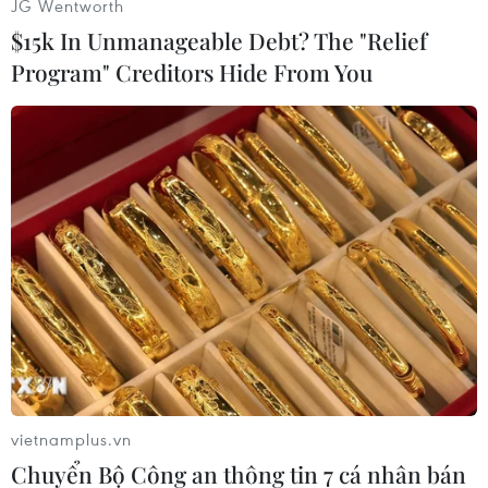
JG Wentworth
$15k In Unmanageable Debt? The "Relief
Program" Creditors Hide From You
#Cam Ranh
#Cảng hàng không
#Du khách
#Tour du lịch
Anh
Nga
Theo dõi VietnamPlus
vietnamplus.vn
Chuyển Bộ Công an thông tin 7 cá nhân bán