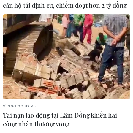
căn hộ tái định cư, chiếm đoạt hơn 2 tỷ đồng
Libya tiến gần hơn tới mục tiêu khai
thác 2 triệu thùng dầu mỗi ngày
08/08/2026 00:12
Những tư duy mới về
phát triển quốc gia biển mạnh
07/08/2026 23:55
Canada, Mỹ đàm phán thỏa thuận
thương mại tạm thời nhằm hạ nhiệt
vietnamplus.vn
căng thẳng
Tai nạn lao động tại Lâm Đồng khiến hai
07/08/2026 23:53
công nhân thương vong