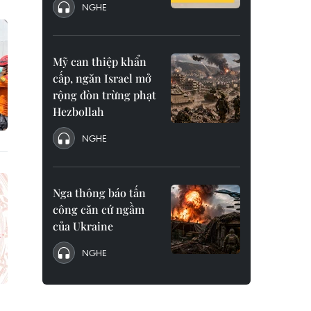
NGHE
Mỹ can thiệp khẩn
cấp, ngăn Israel mở
rộng đòn trừng phạt
Hezbollah
NGHE
Nga thông báo tấn
công căn cứ ngầm
của Ukraine
NGHE