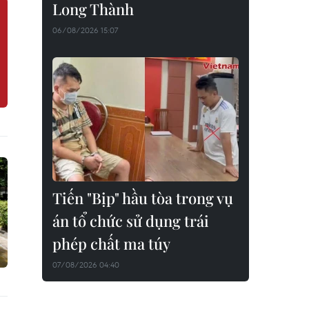
Long Thành
06/08/2026 15:07
Tiến "Bịp" hầu tòa trong vụ
án tổ chức sử dụng trái
phép chất ma túy
07/08/2026 04:40