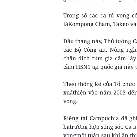
Trong số các ca tử vong c
làKompong Cham, Takeo và
Đầu tháng này, Thủ tướng C
các Bộ Công an, Nông ngh
chặn dịch cúm gia cầm lây
cầm H5N1 tại quốc gia này t
Theo thống kê của Tổ chức 
xuấthiện vào năm 2003 đến 
vong.
Riêng tại Campuchia đã gh
batrường hợp sống sót. Ca m
vongmột tuần sau khi ăn thị