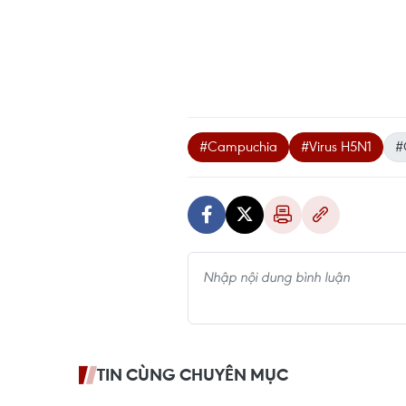
#Campuchia
#Virus H5N1
#
TIN CÙNG CHUYÊN MỤC