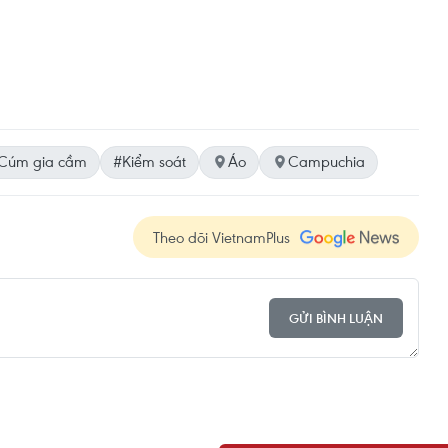
Cúm gia cầm
#Kiểm soát
Áo
Campuchia
Theo dõi VietnamPlus
GỬI BÌNH LUẬN