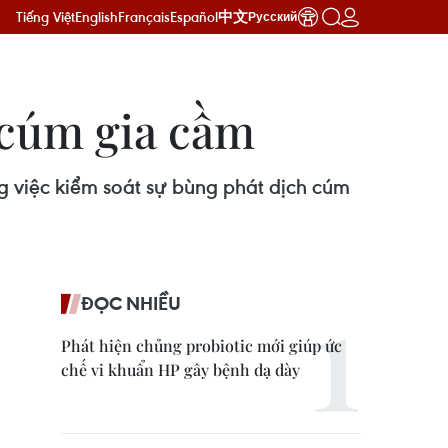
Tiếng Việt
English
Français
Español
中文
Русский
 cúm gia cầm
 việc kiểm soát sự bùng phát dịch cúm
ĐỌC NHIỀU
Phát hiện chủng probiotic mới giúp ức
chế vi khuẩn HP gây bệnh dạ dày