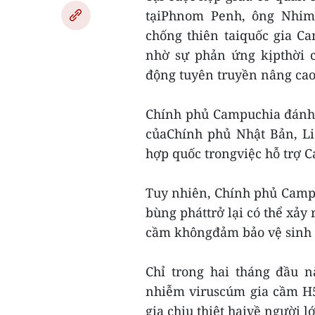
tạiPhnom Penh, ông Nhim
chống thiên taiquốc gia C
nhờ sự phản ứng kịpthời 
động tuyên truyền nâng cao
Chính phủ Campuchia đánh g
củaChính phủ Nhật Bản, L
hợp quốc trongviệc hỗ trợ 
Tuy nhiên, Chính phủ Camp
bùng pháttrở lại có thể xảy 
cầm khôngđảm bảo vệ sinh tạ
Chỉ trong hai tháng đầu 
nhiễm viruscúm gia cầm H5
gia chịu thiệt hạivề người 