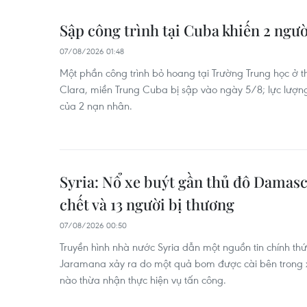
Sập công trình tại Cuba khiến 2 ngườ
07/08/2026 01:48
Một phần công trình bỏ hoang tại Trường Trung học ở thị
Clara, miền Trung Cuba bị sập vào ngày 5/8; lực lượng
của 2 nạn nhân.
Syria: Nổ xe buýt gần thủ đô Damasc
chết và 13 người bị thương
07/08/2026 00:50
Truyền hình nhà nước Syria dẫn một nguồn tin chính thức 
Jaramana xảy ra do một quả bom được cài bên trong x
nào thừa nhận thực hiện vụ tấn công.