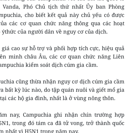
 Vanda, Phó Chủ tịch thứ nhất Ủy ban Phòng
ampuchia, cho biết kết quả này chủ yếu có được
của các cơ quan chức năng thông qua các hoạt
 ýthức của người dân về nguy cơ của dịch.
iá cao sự hỗ trợ và phối hợp tích cực, hiệu quả
iên minh châu Âu, các cơ quan chức năng Liên
Campuchia kiểm soát dịch cúm gia cầm.
uchia cũng thừa nhận nguy cơ dịch cúm gia cầm
ra bất kỳ lúc nào, do tập quán nuôi và giết mổ gia
i các hộ gia đình, nhất là ở vùng nông thôn.
năm nay, Campuchia ghi nhận chín trường hợp
N1, trong đó tám ca đã tử vong, trở thành quốc
lớn nhất vì H5N1 trong năm nay.