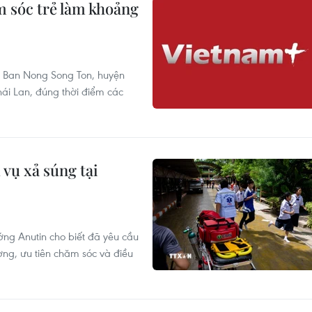
m sóc trẻ làm khoảng
em Ban Nong Song Ton, huyện
ái Lan, đúng thời điểm các
 vụ xả súng tại
ớng Anutin cho biết đã yêu cầu
ờng, ưu tiên chăm sóc và điều