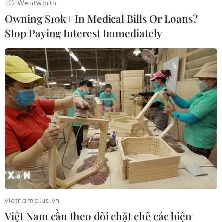
JG Wentworth
nhưng ông Khan và các luật sư biện hộ nói rằng
Owning $10k+ In Medical Bills Or Loans?
ông đã được tại ngoại trước cáo buộc này.
Stop Paying Interest Immediately
[Cựu Thủ tướng Pakistan Imran Khan chấp
nhận ra hầu tòa]
Trong khi đó, ông Muhammad Taqi Jawad, phát
ngôn viên của cảnh sát Islamabad nói với
phóng viên hãng AFP: "Lãnh đạo PTI không
được bảo lãnh tại ngoại trong trường hợp cụ thể
này."
Ông khẳng định lệnh bắt giữ sẽ có hiệu lực và
phủ nhận việc cảnh sát đã rút lui, đồng thời nói
thêm: "Hành động của chúng tôi sẽ tuân thủ
nghiêm ngặt luật pháp và chúng tôi cam kết
vietnamplus.vn
thực hiện nghĩa vụ của mình.”
Việt Nam cần theo dõi chặt chẽ các biện