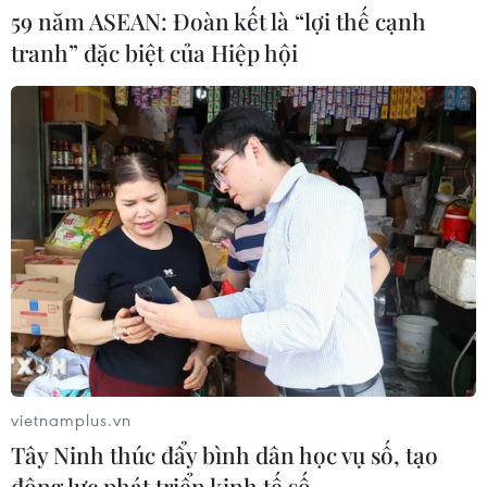
59 năm ASEAN: Đoàn kết là “lợi thế cạnh
Tổng Biên tập: TRẦN TIẾN DUẨN
tranh” đặc biệt của Hiệp hội
Phó Tổng Biên tập: NGUYỄN THỊ TÁM, KHÚC THANH
THỦY
Sở hữu trí tuệ
Quy định sử dụng
RSS
Hỗ trợ
Ngôn ngữ
TTXVN
Dịch vụ tin
Quảng cáo
Liên hệ
Giấy phép số: 1374/GP-BTTTT do Bộ Thông tin và Truyền thông
vietnamplus.vn
cấp ngày 11/9/2008.
Tây Ninh thúc đẩy bình dân học vụ số, tạo
Quảng cáo: Phó TBT Nguyễn Thị Tám: 093.5958688, Email:
động lực phát triển kinh tế số