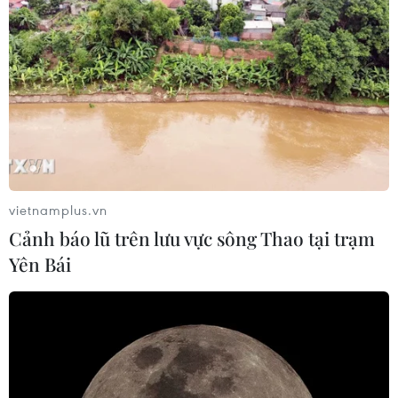
Tổng Bí thư, Chủ tịch nước Tô Lâm
sẽ thăm cấp Nhà nước tới Australia và
New Zealand
06/08/2026 04:30
Mỹ phát tín hiệu ủng hộ ổn định
đồng won của Hàn Quốc
vietnamplus.vn
05/08/2026 23:26
Cảnh báo lũ trên lưu vực sông Thao tại trạm
Yên Bái
Nhật Bản: Nội các thông qua chính
sách giảm thuế tiêu thụ thực phẩm
xuống 1%
05/08/2026 15:30