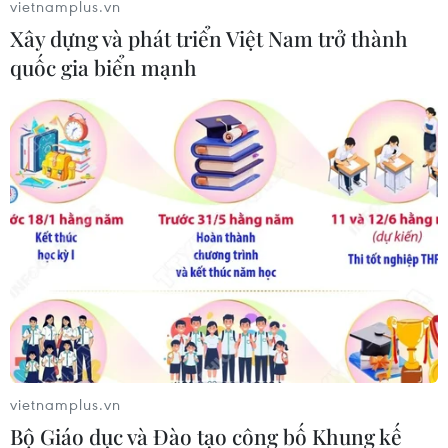
vietnamplus.vn
cựu Thủ tướng Pakistan Imran Khan trong độ tuổi 20-30
Xây dựng và phát triển Việt Nam trở thành
và đối tượng này dường như hành động một mình.
quốc gia biển mạnh
Cựu Thủ tướng Pakistan Imran Khan chấp
vietnamplus.vn
Bộ Giáo dục và Đào tạo công bố Khung kế
nhận ra hầu tòa