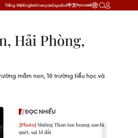
Tiếng Việt
English
Français
Español
中文
Русский
An, Hải Phòng,
trường mầm non, 16 trường tiểu học và
ĐỌC NHIỀU
Mường Than tan hoang sau lũ
quét, sạt lở đất