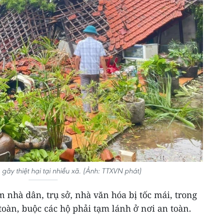
 gây thiệt hại tại nhiều xã. (Ảnh: TTXVN phát)
m nhà dân, trụ sở, nhà văn hóa bị tốc mái, trong
toàn, buộc các hộ phải tạm lánh ở nơi an toàn.