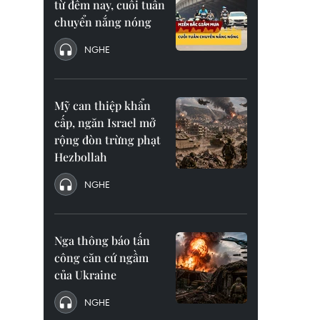
từ đêm nay, cuối tuần
chuyển nắng nóng
NGHE
Mỹ can thiệp khẩn
cấp, ngăn Israel mở
rộng đòn trừng phạt
Hezbollah
NGHE
Nga thông báo tấn
công căn cứ ngầm
của Ukraine
NGHE