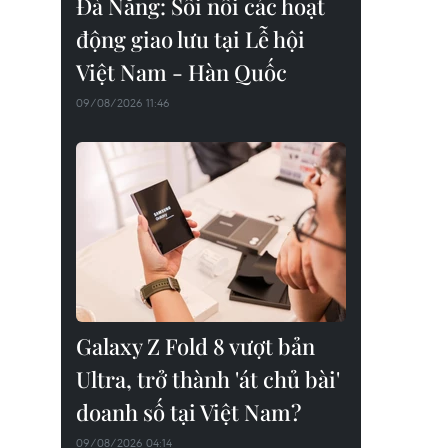
Đà Nẵng: Sôi nổi các hoạt
động giao lưu tại Lễ hội
Việt Nam - Hàn Quốc
09/08/2026 11:46
Galaxy Z Fold 8 vượt bản
Ultra, trở thành 'át chủ bài'
doanh số tại Việt Nam?
09/08/2026 04:14