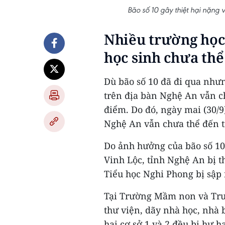
Bão số 10 gây thiệt hại nặng
Nhiều trường học
học sinh chưa th
Dù bão số 10 đã đi qua nhưn
trên địa bàn Nghệ An vẫn c
điểm. Do đó, ngày mai (30/9
Nghệ An vẫn chưa thể đến 
Do ảnh hưởng của bão số 10
Vinh Lộc, tỉnh Nghệ An bị 
Tiểu học Nghi Phong bị sập n
Tại Trường Mầm non và Trun
thư viện, dãy nhà học, nhà 
hai cơ sở 1 và 2 đều bị hư h