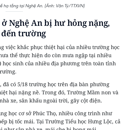
 về hạ tầng tại Nghệ An. (Ảnh: Văn Tý/TTXVN)
 ở Nghệ An bị hư hỏng nặng,
ể đến trường
g việc khắc phục thiệt hại của nhiều trường học
hưa thể thực hiện do còn mưa ngập tại nhiều
) học sinh của nhiều địa phương trên toàn tỉnh
trường.
, đã có 5/18 trường học trên địa bàn phường
thiệt hại nặng nề. Trong đó, Trường Mầm non và
hà xe, sân khấu ngoài trời, gãy cột điện.
g học cơ sở Phúc Thọ, nhiều công trình như
bếp bị tốc mái. Tại Trường Tiểu học Hưng Lộc, cả
ại như sập nhà xe, mái che bị bong mái...