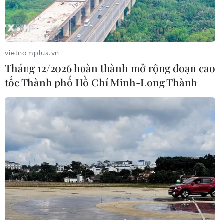
Khánh Hòa đẩy mạnh tìm kiếm, quy tập và xác
định danh tính hài cốt liệt sỹ
Quân khu 7 đẩy mạnh ứng dụng khoa học-công
nghệ trong tìm kiếm, quy tập hài cốt liệt sỹ
vietnamplus.vn
Tháng 12/2026 hoàn thành mở rộng đoạn cao
86 tuổi vẫn đi lấy mẫu ADN, gần 80
tốc Thành phố Hồ Chí Minh-Long Thành
năm nuôi hy vọng tìm người cậu liệt sĩ
80 NĂM NGÀY THƯƠNG BINH LIỆT SỸ
Vĩnh Long huy động nhiều nguồn tư liệu phục vụ
tìm kiếm hài cốt liệt sỹ
Khánh Hòa đẩy mạnh tìm kiếm, quy tập và xác
định danh tính hài cốt liệt sỹ