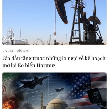
#Chiến dịch 500 ngày đêm
#Hài cốt liệt sỹ
#Ban Chỉ đạo 515
TP. Hà Nội
Theo dõi VietnamPlus
vietnamplus.vn
Giá dầu tăng trước những lo ngại về kế hoạch
Ngày Thương binh Liệt sỹ
mở lại Eo biển Hormuz
Chiến dịch 500 ngày đêm: Để những người lính
ra đi được trở về trọn vẹn
Chiến dịch 500 ngày đêm: Để không một sự hy
sinh nào bị lãng quên
Gia Lai: Nỗ lực tìm đồng đội sau hơn nửa thế kỷ