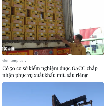
phấn đấu đạt và vượt chỉ tiêu đặt
ra tại Chiến dịch 500 ngày đêm.
(TTXVN/Vietnam+)
vietnamplus.vn
Có 50 cơ sở kiểm nghiệm được GACC chấp
nhận phục vụ xuất khẩu mít, sầu riêng