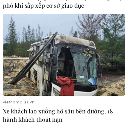
phó khi sắp xếp cơ sở giáo dục
Đẩy mạnh tìm kiếm, quy tập
vietnamplus.vn
hài cốt liệt sỹ tại Thành phố Hồ Chí Minh
Xe khách lao xuống hố sâu bên đường, 18
07/07/2026 22:41
hành khách thoát nạn
Ban Chỉ đạo quốc gia yêu cầu tiếp tục triển khai quyết