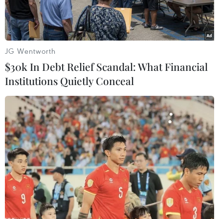
sỹ.
JG Wentworth
$30k In Debt Relief Scandal: What Financial
Institutions Quietly Conceal
Các lực lượng tham gia khai quật, lấy mẫu ADN phần mộ liệt
sỹ. (Ảnh: Hữu Quyết/TTXVN)
Tại Hội nghị triển khai kế hoạch tổ chức lấy
mẫu, bàn giao mẫu hài cốt liệt sỹ trên địa bàn