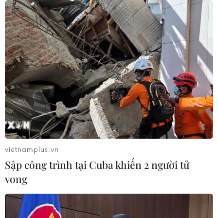
liệt công tác tìm kiếm tại Công viên Lê Thị Riêng và trên
địa bàn TP Hồ Chí Minh, bảo đảm không để sót hài cốt
liệt sỹ.
vietnamplus.vn
Sập công trình tại Cuba khiến 2 người tử
vong
Huy động toàn dân tham gia công tác tìm