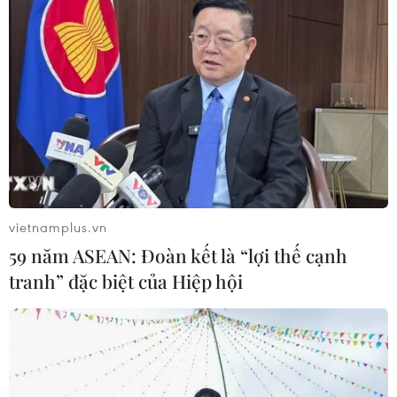
kiếm, quy tập hài cốt liệt sỹ
07/07/2026 12:36
Quán triệt chỉ đạo của Thủ tướng Lê Minh Hưng tại buổi
Lễ "tuyệt đối không dừng lại khi hài cốt các liệt sỹ chưa
được quy tập đầy đủ," phấn đấu đạt và vượt chỉ tiêu
đặt ra tại Chiến dịch 500 ngày đêm.
vietnamplus.vn
59 năm ASEAN: Đoàn kết là “lợi thế cạnh
tranh” đặc biệt của Hiệp hội