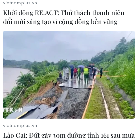
vietnamplus.vn
Khởi động RE:ACT: Thử thách thanh niên
đổi mới sáng tạo vì cộng đồng bền vững
vietnamplus.vn
TIN CÙNG CHUYÊN MỤC
Lào Cai: Đứt gãy 30m đường tỉnh 161 sau mưa