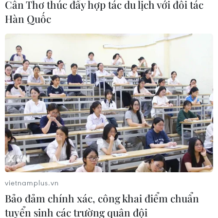
Cần Thơ thúc đẩy hợp tác du lịch với đối tác
phố có 54.200 mộ liệt sỹ, gồm 54.191 mộ đơn và
Hàn Quốc
9 mộ tập thể. Số mộ có đầy đủ thông tin là
23.202 mộ; có một phần thông tin là 25.808 mộ
và số mộ cần lấy mẫu hài cốt để giám định ADN
là 8.059 mộ.
vietnamplus.vn
Bảo đảm chính xác, công khai điểm chuẩn
tuyển sinh các trường quân đội