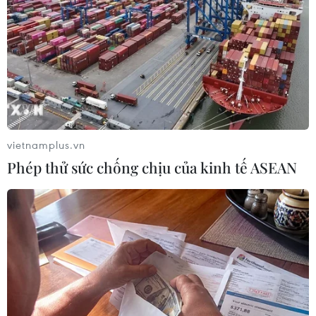
để các anh hùng, liệt sỹ sớm được xác nhận
thông tin, trở về với gia đình.
Địa phương sẵn sàng vào
cuộc
Là địa phương được thành phố lựa chọn làm
trước từ ngày 23/6, qua đó rút kinh nghiệm để
vietnamplus.vn
triển khai ở các nghĩa trang liệt sỹ trên toàn
Phép thử sức chống chịu của kinh tế ASEAN
thành phố, ngay sau khi nhận được kế hoạch, xã
Phù Đổng đã tổ chức họp, phân công nhiệm vụ
cụ thể cho các đơn vị, đồng thời huy động các
lực lượng tham gia.
Xã đã chia các khâu trong quy trình theo
nguyên tắc rõ người, rõ việc, rõ trách nhiệm,
tuyệt đối tuân thủ các yếu tố tâm linh. Bên cạnh