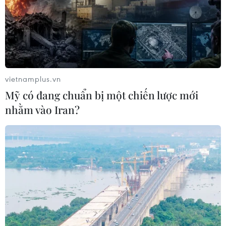
tham gia trận đánh Đồi Tranh
Tác phẩm điện ảnh “Mưa đỏ” và hành trình gắn
kết chiến lược Việt-Lào
Cà Mau: Bàn giao 535 mẫu hài cốt liệt sỹ tại xã
Phước Long để giám định ADN
vietnamplus.vn
Mỹ có đang chuẩn bị một chiến lược mới
nhằm vào Iran?
CHIẾN DỊCH 500 NGÀY ĐÊM QUY TẬP HÀI CỐT
LIỆT SỸ
Vĩnh Long huy động nhiều nguồn tư liệu phục vụ
tìm kiếm hài cốt liệt sỹ
Đà Nẵng: Tìm thấy 3 bộ hài cốt liệt sỹ từ nguồn
tin của người dân