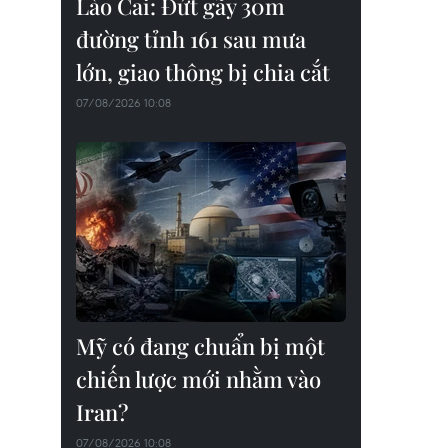
Lào Cai: Đứt gãy 30m
đường tỉnh 161 sau mưa
lớn, giao thông bị chia cắt
07/08/2026 10:08
Mỹ có đang chuẩn bị một
chiến lược mới nhằm vào
Iran?
07/08/2026 10:08