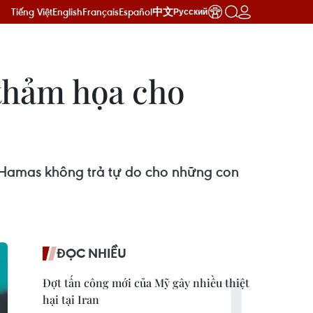
Tiếng Việt
English
Français
Español
中文
Русский
 thảm họa cho
 Hamas không trả tự do cho những con
ĐỌC NHIỀU
Đợt tấn công mới của Mỹ gây nhiều thiệt
hại tại Iran