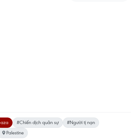
Gaza
#Chiến dịch quân sự
#Người tị nạn
Palestine