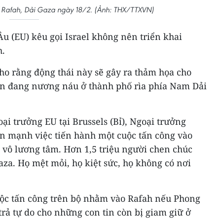
phố Rafah, Dải Gaza ngày 18/2. (Ảnh: THX/TTXVN)
u (EU) kêu gọi Israel không nên triển khai
h.
ho rằng động thái này sẽ gây ra thảm họa cho
nạn đang nương náu ở thành phố rìa phía Nam Dải
ại trưởng EU tại Brussels (Bỉ), Ngoại trưởng
n mạnh việc tiến hành một cuộc tấn công vào
 vô lương tâm. Hơn 1,5 triệu người chen chúc
aza. Họ mệt mỏi, họ kiệt sức, họ không có nơi
uộc tấn công trên bộ nhằm vào Rafah nếu Phong
rả tự do cho những con tin còn bị giam giữ ở