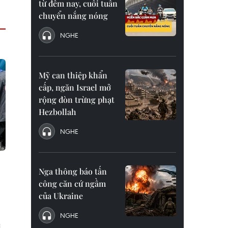
từ đêm nay, cuối tuần
chuyển nắng nóng
NGHE
Mỹ can thiệp khẩn
cấp, ngăn Israel mở
rộng đòn trừng phạt
Hezbollah
NGHE
Nga thông báo tấn
công căn cứ ngầm
của Ukraine
NGHE
i