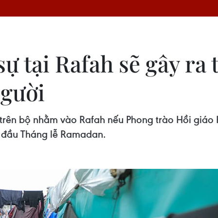
ự tại Rafah sẽ gây ra
người
g trên bộ nhằm vào Rafah nếu Phong trào Hồi giáo
ắt đầu Tháng lễ Ramadan.