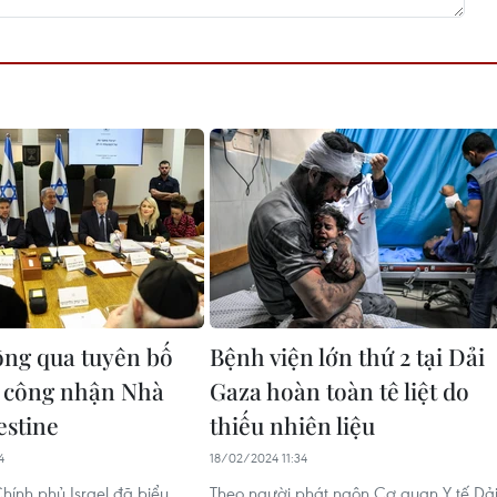
hông qua tuyên bố
Bệnh viện lớn thứ 2 tại Dải
 công nhận Nhà
Gaza hoàn toàn tê liệt do
estine
thiếu nhiên liệu
4
18/02/2024 11:34
hính phủ Israel đã biểu
Theo người phát ngôn Cơ quan Y tế Dả