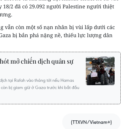
 18/2 đã có 29.092 người Palestine người thiệt
ương.
g vẫn còn một số nạn nhân bị vùi lấp dưới các
Gaza bị bắn phá nặng nề, thiếu lực lượng dân
 chót mở chiến dịch quân sự
n dịch tại Rafah vào tháng tới nếu Hamas
n còn bị giam giữ ở Gaza trước khi bắt đầu
(TTXVN/Vietnam+)