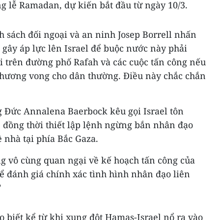
g lễ Ramadan, dự kiến bắt đầu từ ngày 10/3.
h sách đối ngoại và an ninh Josep Borrell nhấn
 gây áp lực lên Israel để buộc nước này phải
i trên đường phố Rafah và các cuộc tấn công nếu
 thương vong cho dân thường. Điều này chắc chắn
 Đức Annalena Baerbock kêu gọi Israel tôn
, đồng thời thiết lập lệnh ngừng bắn nhân đạo
ề nhà tại phía Bắc Gaza.
g vô cùng quan ngại về kế hoạch tấn công của
để đánh giá chính xác tình hình nhân đạo liên
"
o biết kể từ khi xung đột Hamas-Israel nổ ra vào