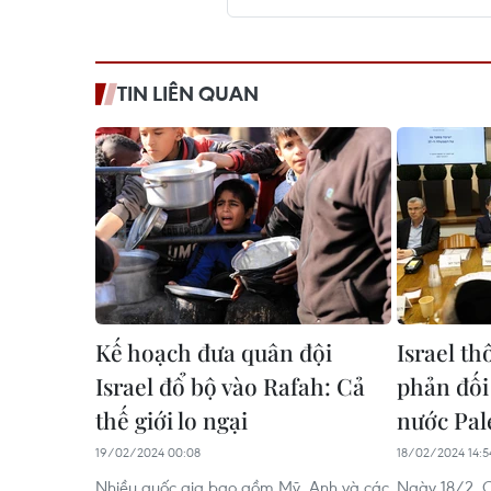
TIN LIÊN QUAN
Kế hoạch đưa quân đội
Israel t
Israel đổ bộ vào Rafah: Cả
phản đối
thế giới lo ngại
nước Pal
19/02/2024 00:08
18/02/2024 14:5
Nhiều quốc gia bao gồm Mỹ, Anh và các
Ngày 18/2, C