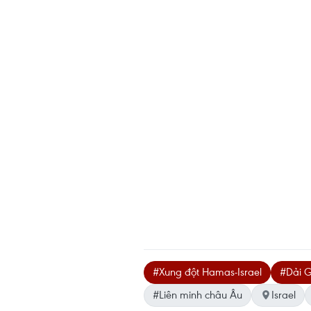
#Xung đột Hamas-Israel
#Dải 
#Liên minh châu Âu
Israel