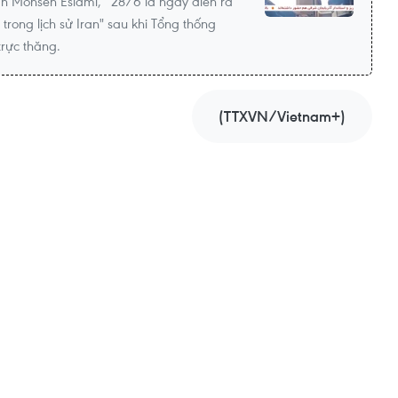
an Mohsen Eslami, “28/6 là ngày diễn ra
trong lịch sử Iran" sau khi Tổng thống
trực thăng.
(TTXVN/Vietnam+)