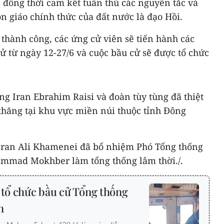
t, đồng thời cam kết tuân thủ các nguyên tắc và
n giáo chính thức của đất nước là đạo Hồi.
thành công, các ứng cử viên sẽ tiến hành các
ử từ ngày 12-27/6 và cuộc bầu cử sẽ được tổ chức
g Iran Ebrahim Raisi và đoàn tùy tùng đã thiệt
thăng tại khu vực miền núi thuộc tỉnh Đông
o Iran Ali Khamenei đã bổ nhiệm Phó Tổng thống
ammad Mokhber làm tổng thống lâm thời./.
 tổ chức bầu cử Tổng thống
n