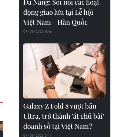
Đà Nẵng: Sôi nổi các hoạt
động giao lưu tại Lễ hội
Việt Nam - Hàn Quốc
09/08/2026 11:46
Galaxy Z Fold 8 vượt bản
Ultra, trở thành 'át chủ bài'
doanh số tại Việt Nam?
09/08/2026 04:14