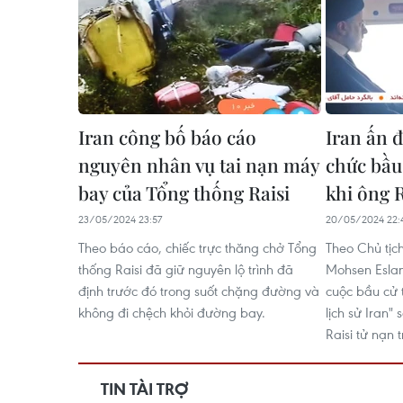
Iran công bố báo cáo
Iran ấn đ
nguyên nhân vụ tai nạn máy
chức bầu
bay của Tổng thống Raisi
khi ông R
23/05/2024 23:57
20/05/2024 22:
Theo báo cáo, chiếc trực thăng chở Tổng
Theo Chủ tịc
thống Raisi đã giữ nguyên lộ trình đã
Mohsen Eslam
định trước đó trong suốt chặng đường và
cuộc bầu cử t
không đi chệch khỏi đường bay.
lịch sử Iran"
Raisi tử nạn 