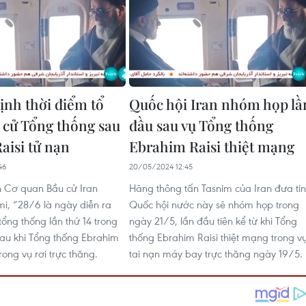
ịnh thời điểm tổ
Quốc hội Iran nhóm họp lầ
 cử Tổng thống sau
đầu sau vụ Tổng thống
aisi tử nạn
Ebrahim Raisi thiệt mạng
46
20/05/2024 12:45
h Cơ quan Bầu cử Iran
Hãng thông tấn Tasnim của Iran đưa tin
i, “28/6 là ngày diễn ra
Quốc hội nước này sẽ nhóm họp trong
ổng thống lần thứ 14 trong
ngày 21/5, lần đầu tiên kể từ khi Tổng
 sau khi Tổng thống Ebrahim
thống Ebrahim Raisi thiệt mạng trong v
trong vụ rơi trực thăng.
tai nạn máy bay trực thăng ngày 19/5.