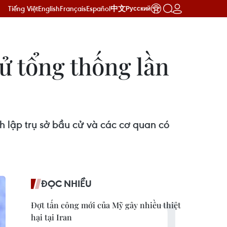
Tiếng Việt
English
Français
Español
中文
Русский
ử tổng thống lần
h lập trụ sở bầu cử và các cơ quan có
ĐỌC NHIỀU
Đợt tấn công mới của Mỹ gây nhiều thiệt
hại tại Iran