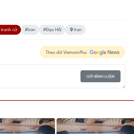
tranh cử
#Iran
#Đạo Hồi
Iran
Theo dõi VietnamPlus
GỬI BÌNH LUẬN