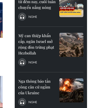
từ đêm nay, cuối tuần
chuyển nắng nóng
NGHE
Mỹ can thiệp khẩn
cấp, ngăn Israel mở
rộng đòn trừng phạt
Hezbollah
NGHE
Nga thông báo tấn
công căn cứ ngầm
của Ukraine
NGHE