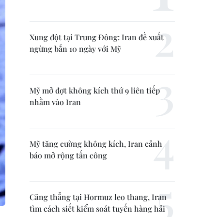
Xung đột tại Trung Đông: Iran đề xuất
ngừng bắn 10 ngày với Mỹ
Mỹ mở đợt không kích thứ 9 liên tiếp
nhằm vào Iran
Mỹ tăng cường không kích, Iran cảnh
báo mở rộng tấn công
Căng thẳng tại Hormuz leo thang, Iran
tìm cách siết kiểm soát tuyến hàng hải