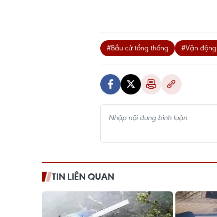
#Bầu cử tổng thống
#Vận động 
TIN LIÊN QUAN