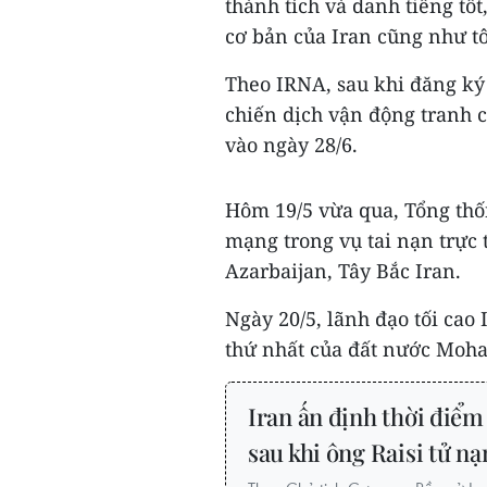
thành tích và danh tiếng tố
cơ bản của Iran cũng như tô
Theo IRNA, sau khi đăng ký 
chiến dịch vận động tranh c
vào ngày 28/6.
Hôm 19/5 vừa qua, Tổng thốn
mạng trong vụ tai nạn trực 
Azarbaijan, Tây Bắc Iran.
Ngày 20/5, lãnh đạo tối ca
thứ nhất của đất nước Moh
Iran ấn định thời điểm
sau khi ông Raisi tử nạ