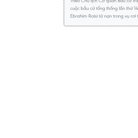
Theo Chủ tịch Cơ quan Bầu cử Ir
cuộc bầu cử tổng thống lần thứ 14 
Ebrahim Raisi tử nạn trong vụ rơi 