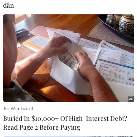
(Vietnam+)
dân
JG Wentworth
#hong kong
#người biểu tình
#lệnh giới nghiêm
Buried In $10,000+ Of High-Interest Debt?
#Lâm Trịnh Nguyệt Nga
Hongkong
Read Page 2 Before Paying