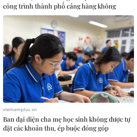
công trình thành phố cảng hàng không
Mỹ mở rộng hỗ trợ Nhật Bản bảo vệ
đồng yen nhằm ổn định kinh tế châu
Á
05/08/2026 04:26
Trung Quốc tăng cường trấn áp tội
phạm có tổ chức
04/08/2026 14:24
Điều gì chờ đợi đồng yen sau cái bắt
tay giữa Mỹ-Nhật?
vietnamplus.vn
04/08/2026 14:11
Ban đại diện cha mẹ học sinh không được tự
đặt các khoản thu, ép buộc đóng góp