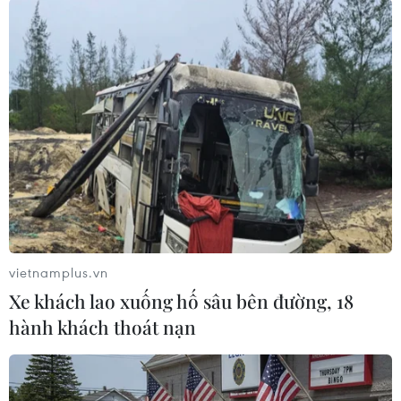
Theo dõi VietnamPlus
TIN LIÊN QUAN
vietnamplus.vn
Xe khách lao xuống hố sâu bên đường, 18
hành khách thoát nạn