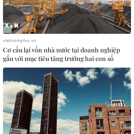
bay để sơ tán sinh viên Đài Loan học tập ở Hong Kong
và có mong muốn trở về nhà.
vietnamplus.vn
Cơ cấu lại vốn nhà nước tại doanh nghiệp
gắn với mục tiêu tăng trưởng hai con số
Nhiều trường đại học ở Hong Kong tuyên
bố kết thúc học kỳ sớm