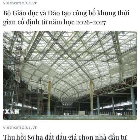
vietnamplus.vn
Bộ Giáo dục và Đào tạo công bố khung thời
Afghanistan đối mặt khủng hoảng
gian cố định từ năm học 2026-2027
lương thực nghiêm trọng do thiếu
hụt viện trợ
05/08/2026 06:41
Tổng thống Hàn Quốc nhấn mạnh
duy trì hòa bình trên bán đảo Triều
Tiên
05/08/2026 05:58
Nhật Bản thúc đẩy phát triển lò phản
ứng modul cỡ nhỏ
05/08/2026 04:59
vietnamplus.vn
Thu hồi 89 ha đất đấu giá chọn nhà đầu tư