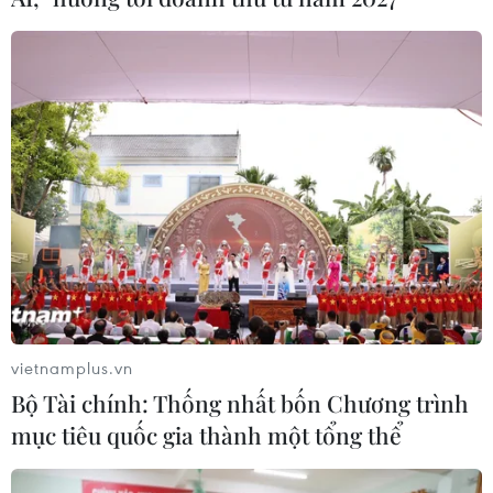
Thông tin Hong Kong ban bố lệnh giới
nghiêm cuối tuần bị rút bỏ
14/11/2019 10:30
vietnamplus.vn
Tờ Thời báo Hoàn Cầu đã dẫn một số nguồn tin giấu
Bộ Tài chính: Thống nhất bốn Chương trình
tên đăng tải thông tin nói rằng Hong Kong dự kiến ban
mục tiêu quốc gia thành một tổng thể
hành lệnh giới nghiêm cuối tuần, nhưng thông tin này
sau đó đã bị xóa bỏ.