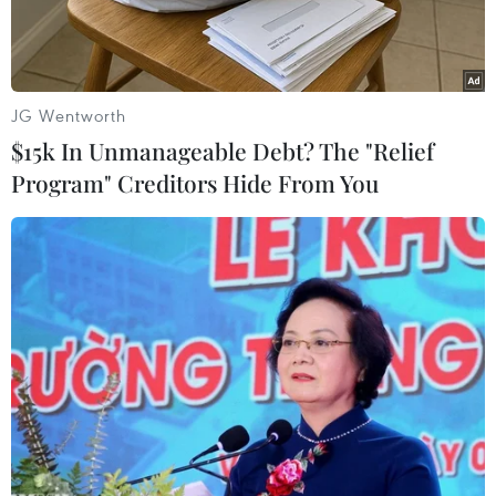
JG Wentworth
$15k In Unmanageable Debt? The "Relief
Program" Creditors Hide From You
Người biểu tình quá khích ném gạch đá tại Sai Wan Ho, Hong
Kong, Trung Quốc, ngày 11/11. (Ảnh: THX/TTXVN)
Tình hình Hong Kong đang tiếp tục nóng lên
khi trước đó dư luận lan truyền thông tin về
việc chính quyền thành phố sẽ ban bố lệnh giới
nghiêm vào cuối tuần.