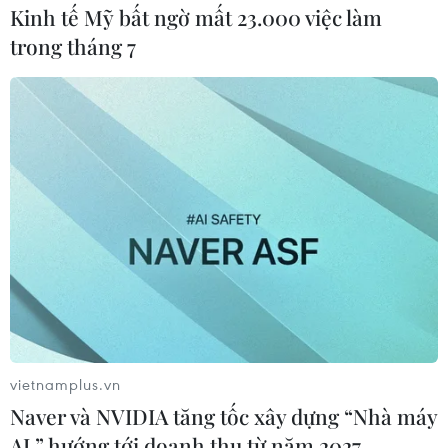
Kinh tế Mỹ bất ngờ mất 23.000 việc làm
trong tháng 7
Hong Kong bước sang ngày thứ 4 chìm
trong bạo lực và hỗn loạn
14/11/2019 03:18
Hệ thống giao thông trên toàn thành phố vẫn trong tình
trạng bị tê liệt vào sáng 14/11, nhiều tuyến đường bị
người biểu tình chiếm giữ, dùng gạch đá để cản trở xe
cộ qua lại.
vietnamplus.vn
Naver và NVIDIA tăng tốc xây dựng “Nhà máy
AI,” hướng tới doanh thu từ năm 2027