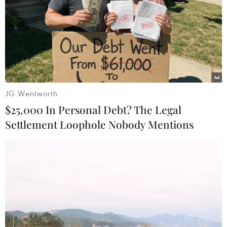
JG Wentworth
$25,000 In Personal Debt? The Legal
Settlement Loophole Nobody Mentions
Kyodo: Đài Loan hỗ trợ sinh viên sơ tán
khỏi Hong Kong
13/11/2019 14:56
Quan chức Đài Loan cho biết Văn phòng Kinh tế và Văn
hóa Đài Bắc tại Hong Kong đang sắp xếp các chuyến