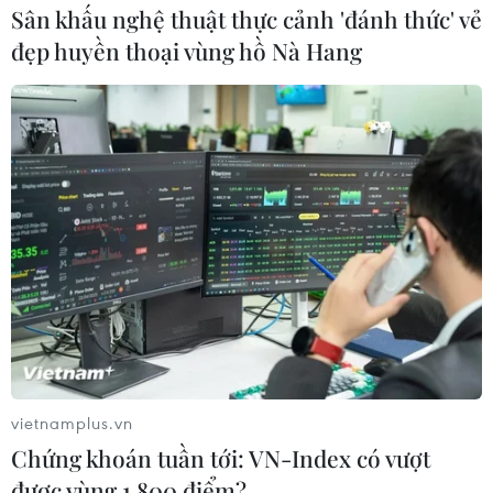
Sân khấu nghệ thuật thực cảnh 'đánh thức' vẻ
đẹp huyền thoại vùng hồ Nà Hang
Giới đầu tư lo ngại COVID-19 làm "đóng
băng" các chuỗi cung ứng
25/02/2020 07:16
Giới đầu tư đang theo dõi sát sao để xem liệu dịch
bệnh COVID-19 có làm "đóng băng" các chuỗi cung
ứng toàn cầu và mức độ lây lan trên toàn cầu.
vietnamplus.vn
Chứng khoán tuần tới: VN-Index có vượt
được vùng 1.800 điểm?