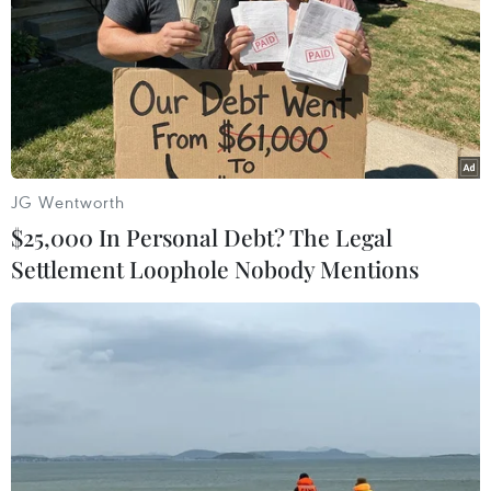
TIN LIÊN QUAN
JG Wentworth
$25,000 In Personal Debt? The Legal
Settlement Loophole Nobody Mentions
Chứng khoán Mỹ đảo chiều đi xuống do lo
ngại về dịch COVID-19
21/02/2020 02:23