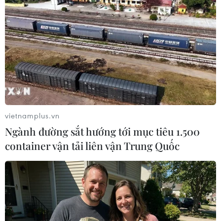
#Chứng khoán
#Thị trường châu Âu
#Thị trường Mỹ
#Viêm đường hô hấp cấp
#COVID-19
#Nhà đầu tư
Mỹ
vietnamplus.vn
Ngành đường sắt hướng tới mục tiêu 1.500
container vận tải liên vận Trung Quốc
Theo dõi VietnamPlus