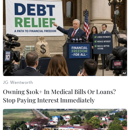
(TTXVN/Vietnam+)
JG Wentworth
Owning $10k+ In Medical Bills Or Loans?
Stop Paying Interest Immediately