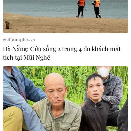
Kết thúc phiên này, chỉ số công nghiệp Dow Jones giảm
0,4%, xuống 29.219,98 điểm. Trong khi đó, chỉ số S&P
500 và chỉ số công nghệ Nasdaq Composite lần lượt
giảm 0,4% và 0,7%.
vietnamplus.vn
Đà Nẵng: Cứu sống 2 trong 4 du khách mất
tích tại Mũi Nghê