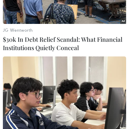
JG Wentworth
$30k In Debt Relief Scandal: What Financial
Institutions Quietly Conceal
Bảng các chỉ số chứng khoán tại Sàn giao dịch chứng khoán
New York, Mỹ. (Ảnh: THX/TTXVN)
Các thị trường chứng khoán ở Mỹ và châu Âu
tiếp tục đi xuống trong phiên giao dịch 25/2,
trong bối cảnh dịch viêm đường hô hấp cấp
COVID-19 đang lan rộng và giới chức y tế cảnh
báo về nguy cơ xảy ra một đại dịch toàn cầu.