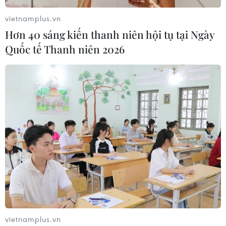
vietnamplus.vn
Hơn 40 sáng kiến thanh niên hội tụ tại Ngày
Quốc tế Thanh niên 2026
TIN CÙNG CHUYÊN MỤC
Chứng khoán tuần tới: VN-Index có
vượt được vùng 1.800 điểm?
09/08/2026 10:42
vietnamplus.vn