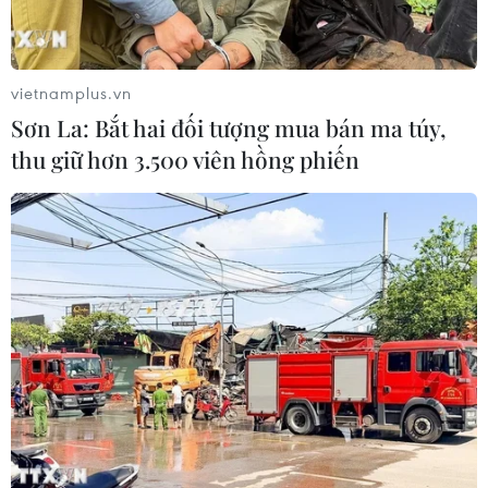
Chứng khoán châu Á sụt giảm do lo ngại
dịch COVID-19 lan rộng
vietnamplus.vn
21/02/2020 11:04
Sơn La: Bắt hai đối tượng mua bán ma túy,
Chỉ số Kosspi của Hàn Quốc giảm 1,5% sau khi nước
thu giữ hơn 3.500 viên hồng phiến
này xác nhận có thêm 48 trường hợp nhiễm bệnh mới,
nâng tổng số lên 204 trường hợp.