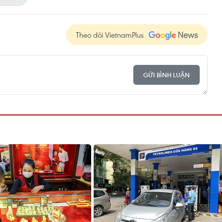
Theo dõi VietnamPlus
GỬI BÌNH LUẬN