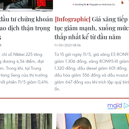
đầu tư chứng khoán
Giá xăng tiếp
iao dịch thận trọng
tục giảm mạnh, xuống mức
5
thấp nhất kể từ đầu năm
8
11/05/2023 08:56
 chỉ số Nikkei 225 tăng
Từ 15 giờ ngày 11/5, giá xăng E5 RON9
g đương 4,54 điểm, đạt
giảm 1.306 đồng; xăng RON95-III giảm
m. Trong khi, tại Trung
1.320 đồng; dầu diesel giảm 601 đồng;
 Hang Seng của thị trường
dầu hỏa giảm 556 đồng và dầu mazut
ốt phiên 11/5 giảm 0,4%.
giảm 647 đồng sau khi trích lập quỹ bìn
ổn.