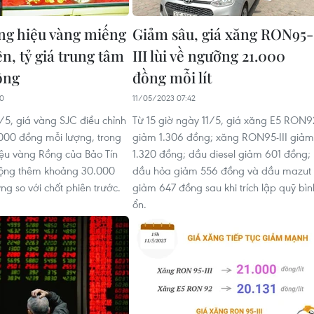
ng hiệu vàng miếng
Giảm sâu, giá xăng RON95-
ên, tỷ giá trung tâm
III lùi về ngưỡng 21.000
ồng
đồng mỗi lít
20
11/05/2023 07:42
1/5, giá vàng SJC điều chỉnh
Từ 15 giờ ngày 11/5, giá xăng E5 RON9
000 đồng mỗi lượng, trong
giảm 1.306 đồng; xăng RON95-III giảm
iệu vàng Rồng của Bảo Tín
1.320 đồng; dầu diesel giảm 601 đồng;
ộng thêm khoảng 30.000
dầu hỏa giảm 556 đồng và dầu mazut
g so với chốt phiên trước.
giảm 647 đồng sau khi trích lập quỹ bìn
ổn.