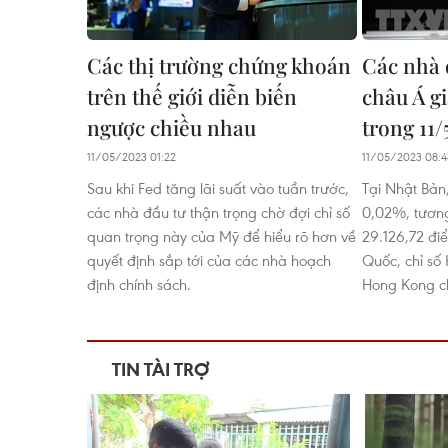
Các thị trường chứng khoán
Các nhà 
trên thế giới diễn biến
châu Á g
ngược chiều nhau
trong 11/
11/05/2023 01:22
11/05/2023 08:4
Sau khi Fed tăng lãi suất vào tuần trước,
Tại Nhật Bản,
các nhà đầu tư thận trọng chờ đợi chỉ số
0,02%, tươn
quan trọng này của Mỹ để hiểu rõ hơn về
29.126,72 điể
quyết định sắp tới của các nhà hoạch
Quốc, chỉ số
định chính sách.
Hong Kong ch