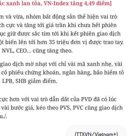
c xanh lan tỏa, VN-Index tăng 4,49 điểm]
n và vừa, nhóm bất động sản thể hiện vai trò
ch cực và tăng tới giá trần khi chưa hết phiên
tục giữ được sắc tím tới khi kết phiên giao dịch
t biến lên tới hơn 35 triệu đơn vị được trao tay.
 NVL, CEO… cũng tăng theo.
giao dịch mờ nhạt với chỉ vài mã xanh nhẹ, vài
 cổ phiếu chứng khoán, ngân hàng, bảo hiểm tỏ
B, LPB, SHB giảm điểm.
ực hơn với vai trò dẫn dắt của PVD đã có lúc
 vài bước giá, kéo theo PVS, PVC cũng giao dịch
./.
(TTXVN/Vietnam+)