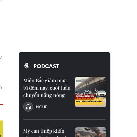
2
PODCAST
Miền Bắc giảm mưa
h
từ đêm nay, cuối tuần
chuyển nắng nóng
NGHE
Mỹ can thiệp khẩn