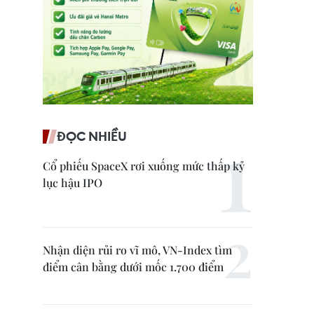
ĐỌC NHIỀU
Cổ phiếu SpaceX rơi xuống mức thấp kỷ
lục hậu IPO
Nhận diện rủi ro vĩ mô, VN-Index tìm
điểm cân bằng dưới mốc 1.700 điểm