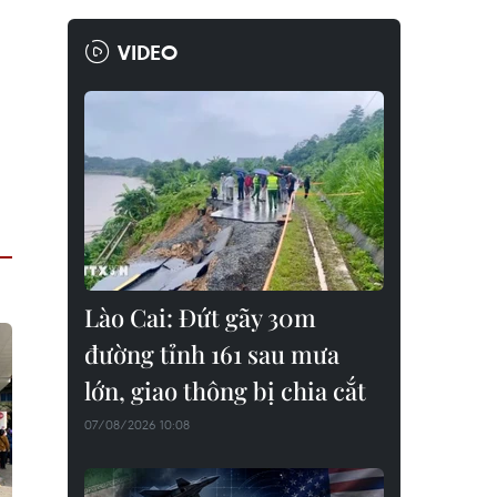
VIDEO
Lào Cai: Đứt gãy 30m
đường tỉnh 161 sau mưa
lớn, giao thông bị chia cắt
07/08/2026 10:08