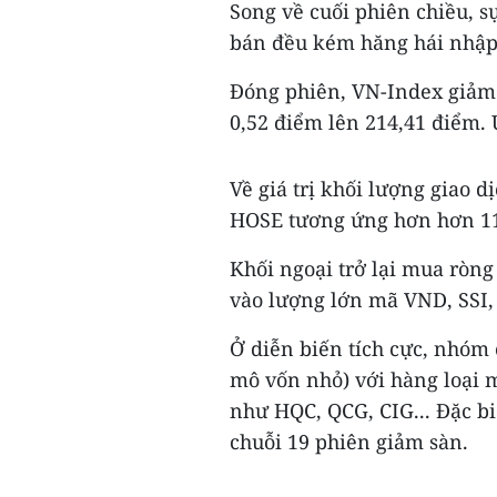
Song về cuối phiên chiều, s
bán đều kém hăng hái nhập 
Đóng phiên, VN-Index giảm
0,52 điểm lên 214,41 điểm.
Về giá trị khối lượng giao d
HOSE tương ứng hơn hơn 11
Khối ngoại trở lại mua ròng
vào lượng lớn mã VND, SSI
Ở diễn biến tích cực, nhóm 
mô vốn nhỏ) với hàng loại m
như HQC, QCG, CIG... Đặc bi
chuỗi 19 phiên giảm sàn.