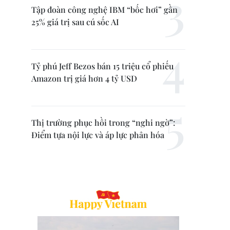
Tập đoàn công nghệ IBM “bốc hơi” gần
25% giá trị sau cú sốc AI
Tỷ phú Jeff Bezos bán 15 triệu cổ phiếu
Amazon trị giá hơn 4 tỷ USD
Thị trường phục hồi trong “nghi ngờ”:
Điểm tựa nội lực và áp lực phân hóa