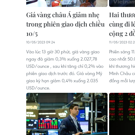
Giá vàng châu Á giảm nhẹ
Hai thươ
trong phiên giao dịch chiều
cùng đi l
10/5
cộng 2 đ
10/05/2023 09:24
11/05/2023 02:
Vào lúc 13 giờ 30 phút, giá vàng giao
Phiên sáng 1
ngay đã giảm 0,3% xuống 2.027,78
cao nhất 50.
USD/ounce , sau khi tăng chỉ 0,2% vào
khi thương h
phiên giao dịch trước đó. Giá vàng Mỹ
Minh Châu c
giao kỳ hạn giảm 0,4% xuống 2.035
đồng mỗi lượn
USD/ounce.