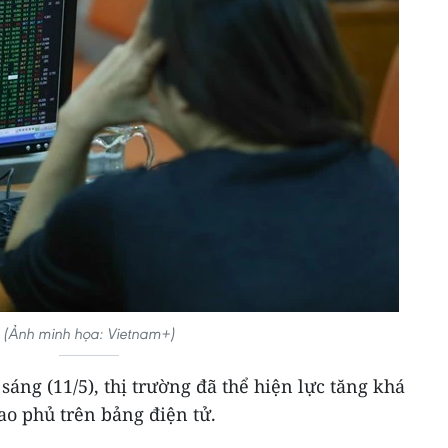
(Ảnh minh họa: Vietnam+)
áng (11/5), thị trường đã thể hiện lực tăng khá
ao phủ trên bảng điện tử.