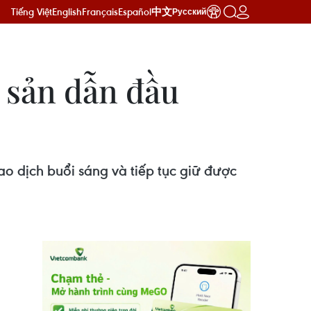
Tiếng Việt
English
Français
Español
中文
Русский
 sản dẫn đầu
ao dịch buổi sáng và tiếp tục giữ được