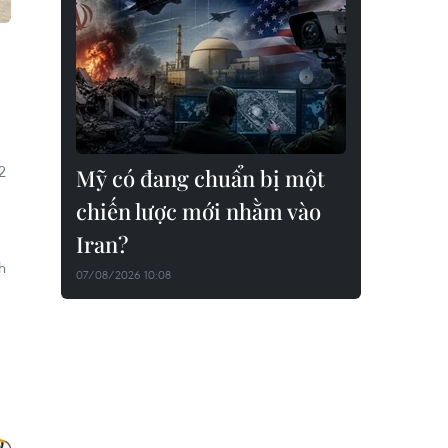
2
Mỹ có đang chuẩn bị một
chiến lược mới nhằm vào
Iran?
h
07/08/2026 10:08