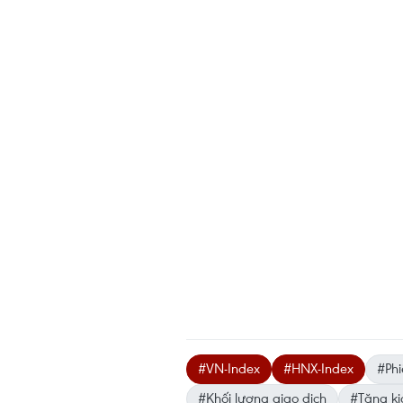
#VN-Index
#HNX-Index
#Phi
#Khối lượng giao dịch
#Tăng kị