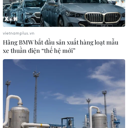
vietnamplus.vn
Hãng BMW bắt đầu sản xuất hàng loạt mẫu
xe thuần điện “thế hệ mới”
TIN CÙNG CHUYÊN MỤC
Chứng khoán Mỹ rời đỉnh khi giá
năng lượng leo thang
06/08/2026 23:58
Chứng khoán 6/8: Cổ phiếu hóa chất