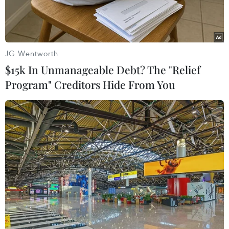
JG Wentworth
$15k In Unmanageable Debt? The "Relief
Program" Creditors Hide From You
Tháng Hai, khối lượng giao dịch đạt 1,6 triệu hợp đồng và giảm
42,84%. (Ảnh: PV/Vietnam+)
Trong tháng Hai, mã VN30F1902 đáo hạn (vào
ngày 21). Theo đó, Sở giao dịch Chứng khoán Hà
Nội (HNX) đã niêm yết bổ sung mã sản phẩm
thay thế là VN30F1904. Hiện, thị trường có các