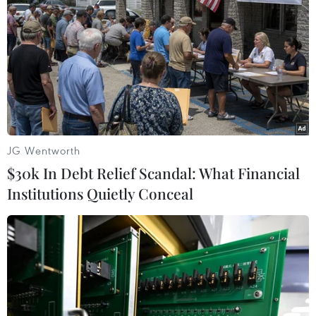
khoán trở thành kênh dẫn vốn trung và dài hạn quan
trọng cho nền kinh tế.
JG Wentworth
$30k In Debt Relief Scandal: What Financial
Institutions Quietly Conceal
Yeah1 lên tiếng: Nguồn thu từ MCN chỉ
đóng góp 13% lợi nhuận sau thuế