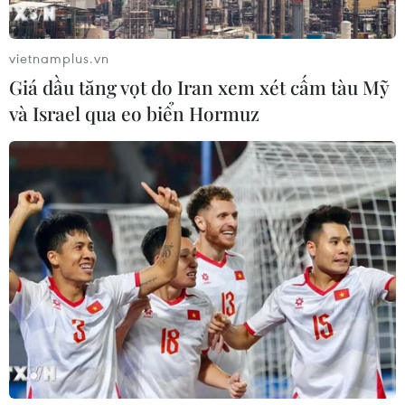
vietnamplus.vn
Giá dầu tăng vọt do Iran xem xét cấm tàu Mỹ
và Israel qua eo biển Hormuz
Chứng khoán thế giới đi xuống sau quyết
sách mới nhất của ECB
08/03/2019 01:51
Chứng khoán Mỹ đi xuống sau khi ECB khép lại cuộc
họp chính sách mới nhất với nhiều nhận định kém lạc
quan, làm dấy lên lo ngại về xu hướng tăng trưởng
chậm lại của kinh tế thế giới.