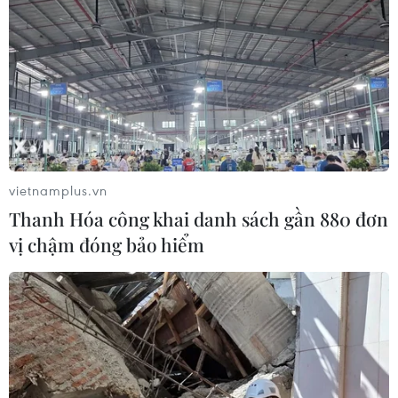
vietnamplus.vn
Thanh Hóa công khai danh sách gần 880 đơn
vị chậm đóng bảo hiểm