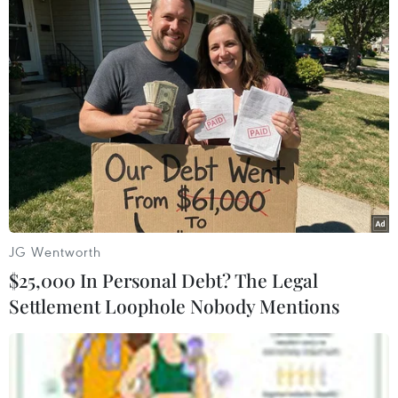
#Thông tư số 127
#HNX
#Trung tâm Lưu ký
#giao dịch phái sinh
#Khối lượng mở
TP. Hà Nội
Theo dõi VietnamPlus
JG Wentworth
$25,000 In Personal Debt? The Legal
Settlement Loophole Nobody Mentions
TIN LIÊN QUAN