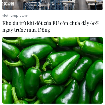
tăng trần, trắng bên bán giữa phiên
đỏ lửa
vietnamplus.vn
06/08/2026 09:40
Kho dự trữ khí đốt của EU còn chưa đầy 60%
ngay trước mùa Đông
Dow Jones lập đỉnh kỷ lục nhờ diễn
biến tích cực tại Trung Đông
05/08/2026 23:27
Chứng khoán châu Á đồng loạt tăng
nhờ đà hồi phục của cổ phiếu công
nghệ
05/08/2026 11:00
Thị trường IPO Đông Nam Á nửa đầu