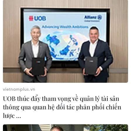
(Nhấp chuột để xem kích thước chuẩn)
(Vietnam+)
vietnamplus.vn
UOB thúc đẩy tham vọng về quản lý tài sản
thông qua quan hệ đối tác phân phối chiến
lược …