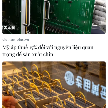
06/03/2019 09:07
Việc Youtube chấm dứt Thỏa thuận hợp tác với Yeah1 đã
khiến cổ phiếu YEG lao dốc và giảm 19,5% trong 3
phiên. Để trấn an nhà đầu tư, Yeah1 đã giải trình cơ cấu
lợi nhuận từ MCN đóng góp 13%.
vietnamplus.vn
Mỹ áp thuế 15% đối với nguyên liệu quan
trọng để sản xuất chip