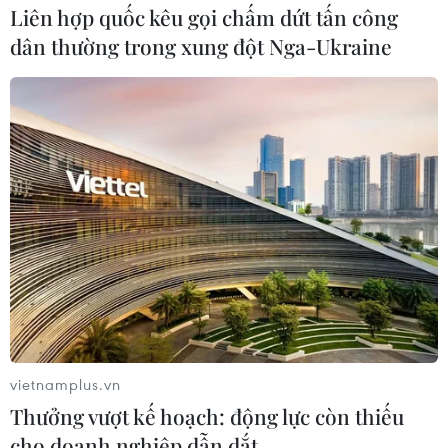
Liên hợp quốc kêu gọi chấm dứt tấn công
dân thường trong xung đột Nga-Ukraine
#Donald Trump
#Khu phi quân sự
#Quan hệ Mỹ-Triều Tiên
#Kim Jong-un
#Chương trình hạt nhân
Mỹ
Triều Tiên
vietnamplus.vn
Thưởng vượt kế hoạch: động lực còn thiếu
Theo dõi VietnamPlus
cho doanh nghiệp dẫn dắt