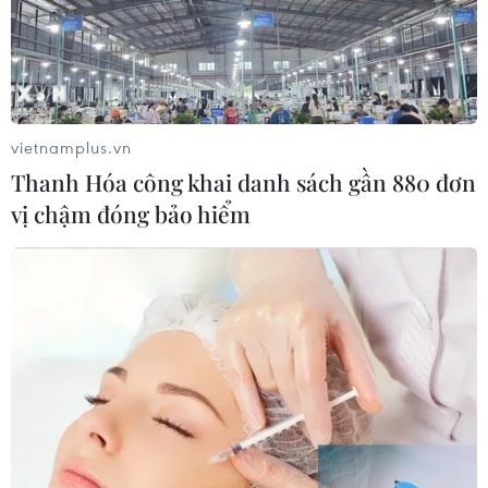
vietnamplus.vn
Thanh Hóa công khai danh sách gần 880 đơn
vị chậm đóng bảo hiểm
Tổng thống Trump không nhắc đến "phi
hạt nhân hóa" với ông Kim Jong-un
30/06/2019 09:35
Theo CNN, đáng chú ý trong các phát biểu của ông