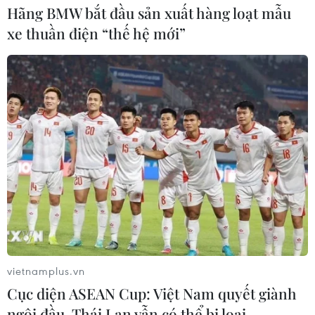
Hãng BMW bắt đầu sản xuất hàng loạt mẫu
xe thuần điện “thế hệ mới”
vietnamplus.vn
Cục diện ASEAN Cup: Việt Nam quyết giành
ngôi đầu, Thái Lan vẫn có thể bị loại