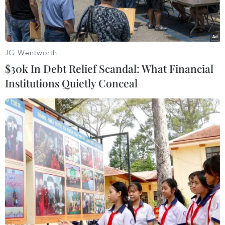
JG Wentworth
$30k In Debt Relief Scandal: What Financial
Institutions Quietly Conceal
Tổng thống Mỹ Donald Trump (trái) bắt tay nhà lãnh đạo Triều
Tiên Kim Jong-un (phải) trong cuộc gặp ở làng đình chiến
Panmunjom tại Khu phi quân sự (DMZ) chiều 30/6/2019.
(Nguồn: Yonhap/TTXVN)
Ngày 30/6, Tổng thống Mỹ Donald Trump và Chủ