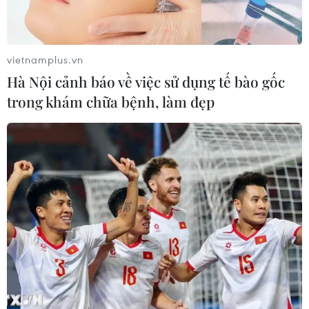
Trump sau cuộc gặp, người ta không thấy ông nhắc đến
"phi hạt nhân hóa" - điểm mấu chốt khiến lãnh đạo hai
nước Mỹ-Triều rời cuộc họp ở Hà Nội.
vietnamplus.vn
Hà Nội cảnh báo về việc sử dụng tế bào gốc
trong khám chữa bệnh, làm đẹp
Tìm lại lòng tin từ đường ranh giới ở làng