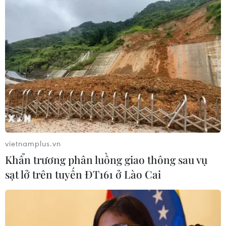
Tổng thống Trump đã chủ động đề nghị
được bước chân sang Triều Tiên
30/06/2019 09:02
Theo CNN, ở thời điểm ông Trump bước tới đường giới
tuyến, bắt tay lịch sử nhà lãnh Triều Tiên Kim Jong-un,
ông đã chủ động hỏi ông Kim rằng liệu ông có thể vượt
giới tuyến sang Triều Tiên hay không.
vietnamplus.vn
Khẩn trương phân luồng giao thông sau vụ
sạt lở trên tuyến ĐT161 ở Lào Cai