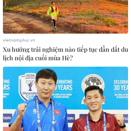
TIN CÙNG CHUYÊN MỤC
Cựu Đại sứ Australia: Tầm nhìn hợp
tác mới cho quan hệ Việt Nam-
Australia
vietnamplus.vn
07/08/2026 05:00
Xu hướng trải nghiệm nào tiếp tục dẫn dắt du
lịch nội địa cuối mùa Hè?
Hãng hàng không Air Premia của
Hàn Quốc nối lại đường bay
Incheon-TP Hồ Chí Minh
07/08/2026 04:28
Mở ra giai đoạn triển khai thực chất
quan hệ giữa Việt Nam và Australia
07/08/2026 01:27