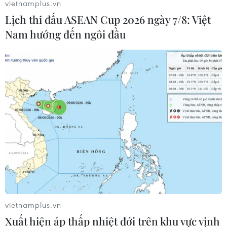
vietnamplus.vn
Lịch thi đấu ASEAN Cup 2026 ngày 7/8: Việt
Nam hướng đến ngôi đầu
Các chính đảng Italy tiếp tục bất đồng về
luật bầu cử mới
08/06/2017 14:17
Các chính đảng của Italy tiếp tục không đạt thỏa thuận
về luật bầu cử mới trong bối cảnh các đảng cáo buộc
lẫn nhau là nguyên nhân gây bất đồng.
vietnamplus.vn
Xuất hiện áp thấp nhiệt đới trên khu vực vịnh