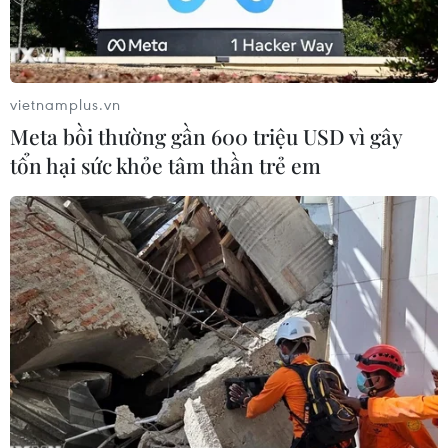
vietnamplus.vn
Meta bồi thường gần 600 triệu USD vì gây
tổn hại sức khỏe tâm thần trẻ em
Ảnh minh họa. (Nguồn: Financial Times)
Theo phóng viên TTXVN tại Rome, sáng 11/6
(theo giờ địa phương), cử tri Italy đã đi bỏ phiếu
trong cuộc bầu cử địa phương được tiến hành
tại hơn 1.000 thành phố và thị trấn trên khắp cả
nước. Các điểm bỏ phiếu mở cửa từ lúc 7 giờ
sáng và đóng cửa vào lúc 23 giờ cùng ngày.
Số liệu của Bộ Nội vụ Italy cho biết có 9,2 triệu