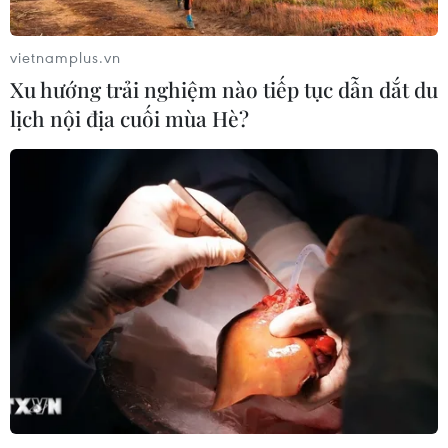
vietnamplus.vn
Xu hướng trải nghiệm nào tiếp tục dẫn dắt du
lịch nội địa cuối mùa Hè?
TIN CÙNG CHUYÊN MỤC
Liên hợp quốc kêu gọi chấm dứt tấn
công dân thường trong xung đột
Nga-Ukraine
07/08/2026 04:29