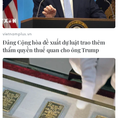
Đâm dao ở trung tâm London, một
nữ nghi phạm bị bắt giữ
05/08/2026 15:07
vietnamplus.vn
Đảng Cộng hòa đề xuất dự luật trao thêm
thẩm quyền thuế quan cho ông Trump
Nhiều chuyến bay tại Đức chuyển
hướng do vật thể bay gần đường
băng
05/08/2026 10:54
Dự luật trừng phạt Nga của
Mỹ có thể khiến châu Âu chịu tác
động ngược
05/08/2026 04:58