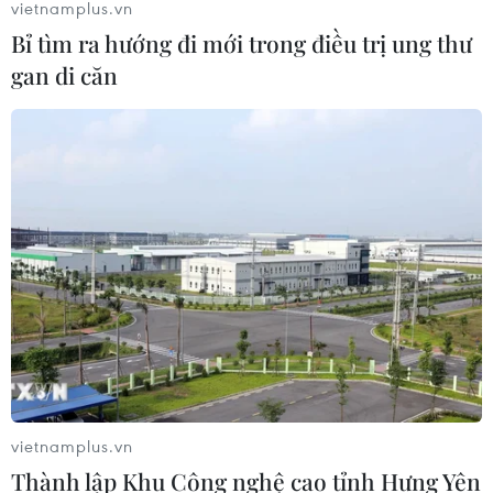
vietnamplus.vn
Chính sách nhà ở của nước Anh -
Bỉ tìm ra hướng đi mới trong điều trị ung thư
Góc tham chiếu cho Việt Nam
gan di căn
07/08/2026 04:08
Bỉ tìm ra hướng đi mới trong điều trị
ung thư gan di căn
07/08/2026 04:05
Nga thoái vốn nhà nước khỏi Sân bay
Quốc tế Sheremetyevo
07/08/2026 00:22
vietnamplus.vn
Thành lập Khu Công nghệ cao tỉnh Hưng Yên