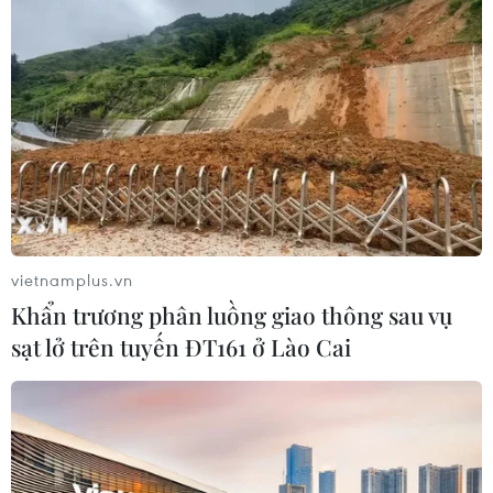
đó, dư luận hiện cho rằng cựu Thủ tướng Renzi
đang muốn tổ chức tổng tuyển cử trước thời hạn
vào mùa Thu năm nay./.
(TTXVN/Vietnam+)
vietnamplus.vn
Khẩn trương phân luồng giao thông sau vụ
sạt lở trên tuyến ĐT161 ở Lào Cai