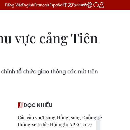
Tiếng Việt
English
Français
Español
中文
Русский
hu vực cảng Tiên
hỉnh tổ chức giao thông các nút trên
ĐỌC NHIỀU
Các cầu vượt sông Hồng, sông Đuống sẽ
thông xe trước Hội nghị APEC 2027