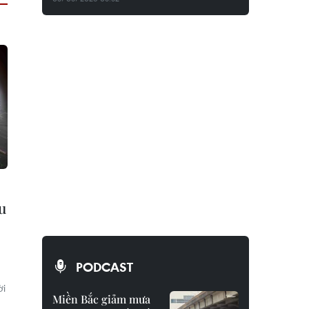
u
PODCAST
ời
Miền Bắc giảm mưa