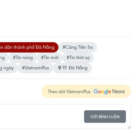
n dân thành phố Đà Nẵng
#Cảng Tiên Sa
áng
#Tin nóng
#Tin mới
#Tin thời sự
ng ngày
#VietnamPlus
TP. Đà Nẵng
Theo dõi VietnamPlus
GỬI BÌNH LUẬN