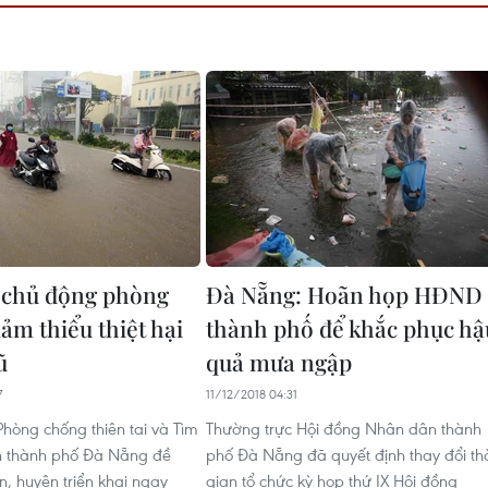
 chủ động phòng
Đà Nẵng: Hoãn họp HĐND
ảm thiểu thiệt hại
thành phố để khắc phục hậ
ũ
quả mưa ngập
7
11/12/2018 04:31
Phòng chống thiên tai và Tìm
Thường trực Hội đồng Nhân dân thành
n thành phố Đà Nẵng đề
phố Đà Nẵng đã quyết định thay đổi th
n, huyện triển khai ngay
gian tổ chức kỳ họp thứ IX Hội đồng