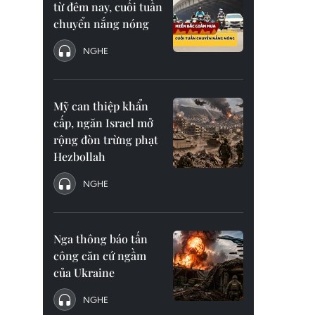
từ đêm nay, cuối tuần
chuyển nắng nóng
NGHE
Mỹ can thiệp khẩn
cấp, ngăn Israel mở
rộng đòn trừng phạt
Hezbollah
NGHE
Nga thông báo tấn
công căn cứ ngầm
của Ukraine
NGHE