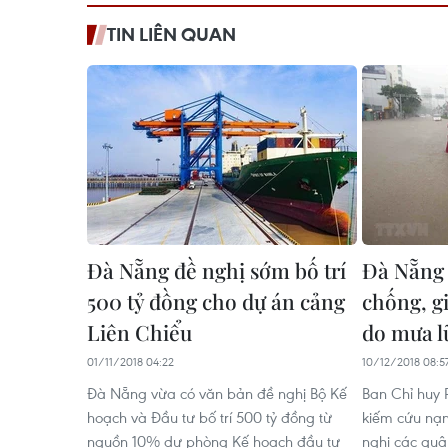
TIN LIÊN QUAN
Đà Nẵng đề nghị sớm bố trí
Đà Nẵng
500 tỷ đồng cho dự án cảng
chống, gi
Liên Chiểu
do mưa l
01/11/2018 04:22
10/12/2018 08:5
Đà Nẵng vừa có văn bản đề nghị Bộ Kế
Ban Chỉ huy 
hoạch và Đầu tư bố trí 500 tỷ đồng từ
kiếm cứu nạ
nguồn 10% dự phòng Kế hoạch đầu tư
nghị các quậ