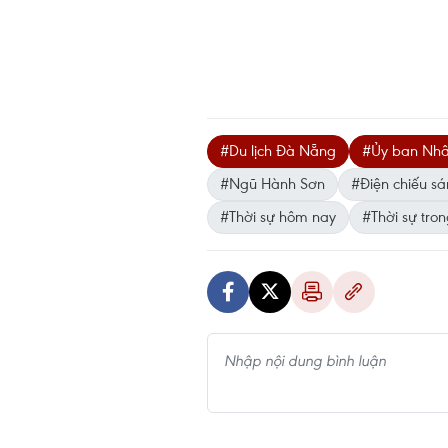
#Du lịch Đà Nẵng
#Ủy ban Nhâ
#Ngũ Hành Sơn
#Điện chiếu s
#Thời sự hôm nay
#Thời sự tro