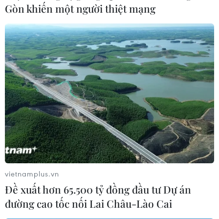
Gòn khiến một người thiệt mạng
Tổng thống Philippines ra lệnh cho quân
đội tiêu diệt khủng bố
07/06/2017 03:01
Tổng thống Philippines Rodrigo Duterte ra lệnh cho quân
đội nước này tiêu diệt và đập tan các nhóm khủng bố ở
miền Nam Philippines.
vietnamplus.vn
Đề xuất hơn 65.500 tỷ đồng đầu tư Dự án
đường cao tốc nối Lai Châu-Lào Cai