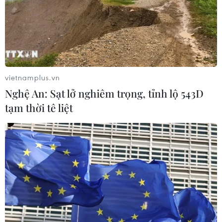
vietnamplus.vn
Nghệ An: Sạt lở nghiêm trọng, tỉnh lộ 543D
tạm thời tê liệt