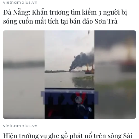
vietnamplus.vn
Đà Nẵng: Khẩn trương tìm kiếm 3 người bị
sóng cuốn mất tích tại bán đảo Sơn Trà
Mỹ chuyển giao hàng loạt vũ khí chống
khủng bố cho Philippines
05/06/2017 10:45
Mỹ chuyển giao cho Philippines hàng trăm súng máy,
súng lục và súng chống tăng để giúp nước này tăng
cường năng lực trong cuộc chiến chống khủng bố.
vietnamplus.vn
Hiện trường vụ ghe gỗ phát nổ trên sông Sài