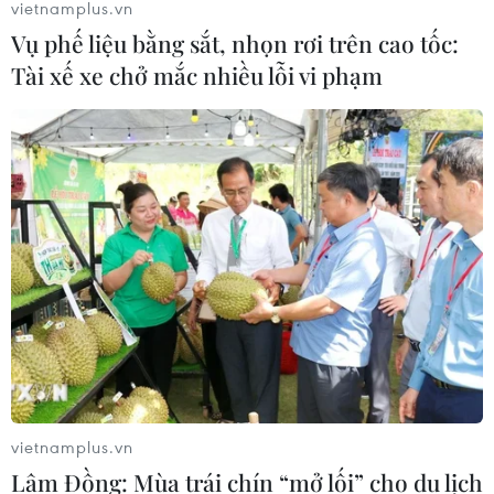
vietnamplus.vn
Vụ phế liệu bằng sắt, nhọn rơi trên cao tốc:
Tài xế xe chở mắc nhiều lỗi vi phạm
TIN CÙNG CHUYÊN MỤC
59 năm ASEAN: Giữ vững đoàn kết,
định hình tương lai
08/08/2026 10:09
vietnamplus.vn
Lâm Đồng: Mùa trái chín “mở lối” cho du lịch