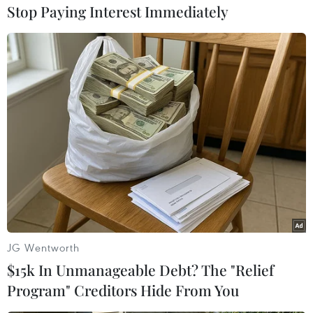
Stop Paying Interest Immediately
trên đảo Mindanao với tuyên bố hành động này
nhằm "chặn đứng mối đe dọa từ tổ chức IS tự
xưng đang leo thang nhanh chóng" tại đây.
Philippines và Mỹ thiết lập mối quan hệ đồng
minh thân thiết từ nhiều thập kỷ qua. Đáng chú
ý, năm 1951, hai bên đã ký Hiệp ước quốc
phòng chung nhằm bảo vệ lẫn nhau trong
trường hợp bất kỳ một bên nào bị tấn công.
Hiện nay, Mỹ cũng là nhà cung cấp vũ khí quân
sự lớn nhất của Philippines./.
JG Wentworth
(TTXVN/Vietnam+)
$15k In Unmanageable Debt? The "Relief
Program" Creditors Hide From You