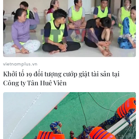
vietnamplus.vn
Khởi tố 19 đối tượng cướp giật tài sản tại
Công ty Tân Huê Viên
Indonesia lo ngại "những cỗ máy giết
người" đã hoạt động ở Philippines
04/06/2017 11:44
Bộ trưởng Ryacudu đã gọi các phiến quân IS này là
những cỗ máy giết người, đồng thời cho biết trong số
1.200 tay súng IS có mặt tại Philippines, có khoảng 40