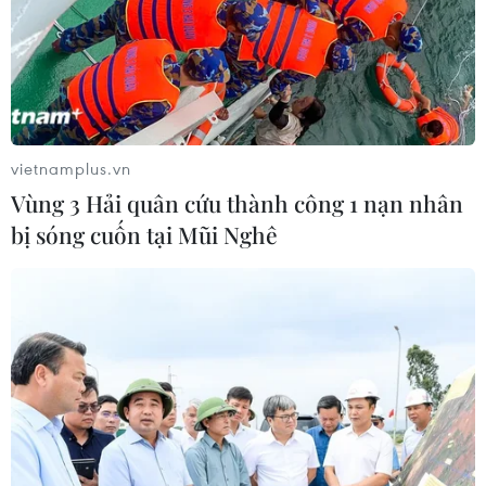
phần tử đến từ Indonesia.
vietnamplus.vn
Vùng 3 Hải quân cứu thành công 1 nạn nhân
bị sóng cuốn tại Mũi Nghê
Ông Duterte tuyên bố không đàm phán
với phiến quân ở Marawi