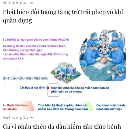
06/08/2026 12:23
vietnamplus.vn
Phát hiện đối tượng tàng trữ trái phép vũ khí
quân dụng
Bộ trưởng Bộ Quốc phòng Malaysia
thăm chính thức Việt Nam
06/08/2026 05:34
Việt Nam và Lào thúc đẩy hợp tác
khoa học
05/08/2026 23:43
Thái Lan: Lạm phát hạ nhiệt nhưng
tiếp tục chịu sức ép từ giá năng
lượng
vietnamplus.vn
Ca vi phẫu ghép da đầu hiếm gặp giúp bệnh
05/08/2026 22:59