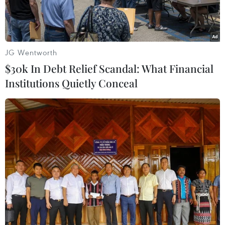
JG Wentworth
$30k In Debt Relief Scandal: What Financial
Institutions Quietly Conceal
Lực lượng vũ trang Philippines ở thành phố Marawi. (Nguồn:
AFP/Getty Images)
Các lực lượng đặc nhiệm Mỹ đang trợ giúp Lực
lượng vũ trang Philippines (AFP) đối phó với