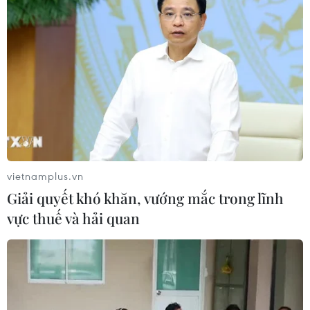
#bản tin thời sự
#tội phạm
#truy nã
#tội phạm hình sự
#hình sự
#công an
#vụ án
#phạm pháp
#pháp luật
#pháp đình
#xã hội
#an ninh xã hội
#chính trị
#VietnamPlus
#Vietnam
#Plus.
Mỹ
Philippines
Theo dõi VietnamPlus
vietnamplus.vn
Giải quyết khó khăn, vướng mắc trong lĩnh
vực thuế và hải quan
TIN LIÊN QUAN