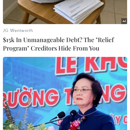
JG Wentworth
$15k In Unmanageable Debt? The "Relief
Program" Creditors Hide From You
Lính Mỹ tại căn cứ không quân al-Udeid. (Nguồn: AP)
Theo AP, Đại sứ Các tiểu vương quốc Arab thống
nhất (UAE) tại Mỹ Yousef al-Otaiba cho rằng Mỹ
nên xem xét lại việc duy trì căn cứ không quân
lớn tại Qatar vì lo ngại nước này ủng hộ chủ
nghĩa khủng bố.