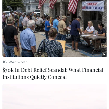
Căng thẳng Qatar: Sự thật đằng sau chính
sách bao vây và cô lập
12/06/2017 14:37
Cho đến nay lý do mà các bên đưa ra để chống Qatar
là nước này can thiệp nội bộ, ủng hộ khủng bố nhưng
tất cả những lý do này có phải là những lý do chính
JG Wentworth
khiến Qatar bị bao vây?
$30k In Debt Relief Scandal: What Financial
Institutions Quietly Conceal