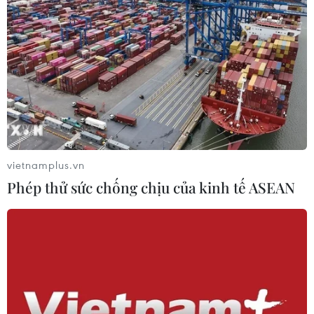
vietnamplus.vn
Phép thử sức chống chịu của kinh tế ASEAN
TIN CÙNG CHUYÊN MỤC
Mỹ có đang chuẩn bị một
chiến lược mới nhằm vào Iran?