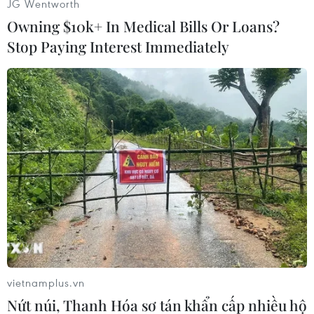
JG Wentworth
Ông hướng tới thỏa thuận hợp tác quốc phòng
Owning $10k+ In Medical Bills Or Loans?
giữa Mỹ và UAE được ký kết hồi tháng Năm và
Stop Paying Interest Immediately
đề xuất binh lính Mỹ có thể chuyển sang đồn
trú tại UAE./.
(Vietnam+)
vietnamplus.vn
Nứt núi, Thanh Hóa sơ tán khẩn cấp nhiều hộ