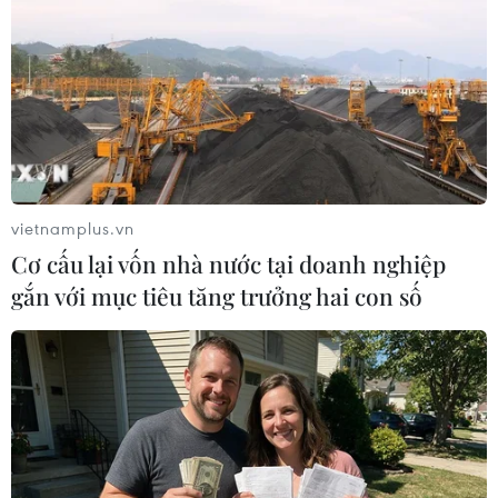
Tổng thống Thổ Nhĩ Kỳ: Hành động cô lập
vietnamplus.vn
Qatar là vô nhân đạo
Cơ cấu lại vốn nhà nước tại doanh nghiệp
13/06/2017 11:20
gắn với mục tiêu tăng trưởng hai con số
Tổng thống Recep Tayyip Erdogan đã chỉ trích hành
động cô lập kinh tế và chính trị của một số nước đối với
Qatar, cho rằng đây là hành động vô nhân đạo và đi
ngược giá trị của đạo Hồi.