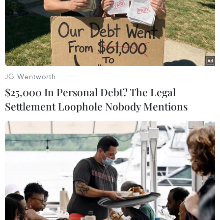
JG Wentworth
$25,000 In Personal Debt? The Legal
Settlement Loophole Nobody Mentions
Đại sứ Mỹ tại Qatar bất ngờ từ chức giữa
lúc khủng hoảng ngoại giao
13/06/2017 22:51
Ngày 13/6, Đại sứ Mỹ tại Qatar Dana Shell Smith cho
biết bà sẽ từ chức trong bối cảnh khủng hoảng ngoại
giao tồi tệ nhất giữa các đồng minh vùng Vịnh của Mỹ