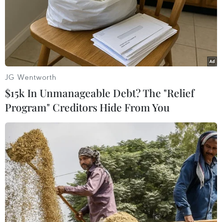
JG Wentworth
$15k In Unmanageable Debt? The "Relief
Program" Creditors Hide From You
Bị dồn vào chân tường ở Mosul, IS gia tăng
tấn công bom xe liều chết
14/11/2016 00:03
Các lực lượng Iraq đang phải đối mặt với làn sóng
đánh bom liều chết của các tay súng thuộc nhóm khủng