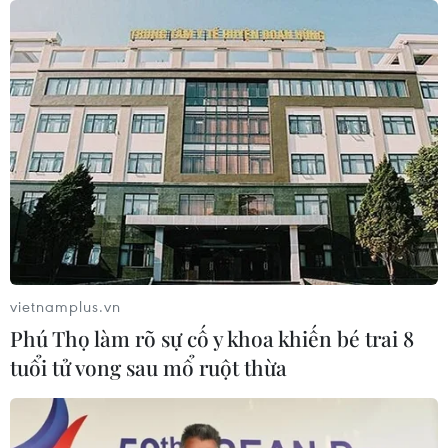
hàng hải mới qua eo biển Hormuz
04/08/2026 22:42
Cố vấn quân sự Iran tiết lộ
sốc, tuyên bố hàng trăm binh sĩ Mỹ
đã thiệt mạng
04/08/2026 15:51
Liban và Israel nối lại đàm phán trực
tiếp về giải giáp Hezbollah
vietnamplus.vn
04/08/2026 14:56
Phú Thọ làm rõ sự cố y khoa khiến bé trai 8
tuổi tử vong sau mổ ruột thừa
Israel và Hội đồng Hòa bình thảo
luận giải giáp vũ khí tại Gaza