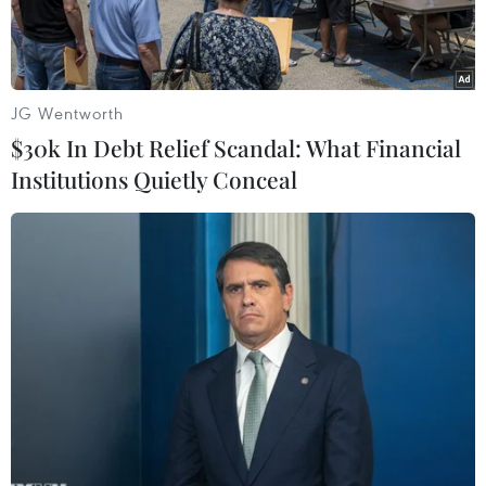
JG Wentworth
$30k In Debt Relief Scandal: What Financial
Institutions Quietly Conceal
Hiện trường một vụ đánh bom tại Tikrit. (Nguồn: EPA/TTXVN)
Theo AFP/AP, ngày 14/11, giới chức Iraq cho biết
đã xảy ra một vụ tấn công liều chết tại thị trấn
Ain al-Tamer, phía Nam thủ đô Baghdad khiến
tám người thiệt mạng.
Theo giới chức Iraq, có sáu phần tử đánh bom