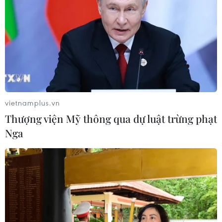
Làn sóng người Israel di cư ra nước
ngoài vẫn ở mức kỷ lục
03/08/2026 11:32
vietnamplus.vn
Tín hiệu tích cực đối với tiến trình
Thượng viện Mỹ thông qua dự luật trừng phạt
phục hồi kinh tế của Syria
Nga
03/08/2026 07:22
Tổng thống Mỹ: Các bên đạt bước
tiến hướng tới chấm dứt xung đột với
Iran
03/08/2026 06:24