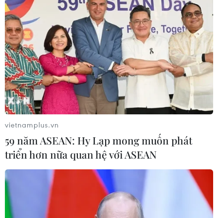
04/08/2026 05:06
Iran đề xuất thành lập liên minh an
ninh giữa các nước Hồi giáo trong
khu vực
04/08/2026 03:21
Iran ra điều kiện gì với Mỹ
vietnamplus.vn
trước khi mở lại Eo biển Hormuz?
59 năm ASEAN: Hy Lạp mong muốn phát
03/08/2026 16:12
triển hơn nữa quan hệ với ASEAN
Iran tuyên bố chưa đạt đủ điều kiện
để mở lại eo biển Hormuz
03/08/2026 15:59