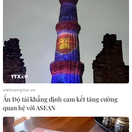
Iraq: Các tay súng IS bắt cóc gần 300
người gần thành phố Mosul
08/11/2016 11:26
Các tay súng thuộc nhóm khủng bố Nhà nước Hồi giáo
(IS) tự xưng đã bắt cóc 295 cựu thành viên Các lực
lượng an ninh Iraq ở gần thành phố Mosul, miền Bắc
Iraq.
vietnamplus.vn
Ấn Độ tái khẳng định cam kết tăng cường
quan hệ với ASEAN