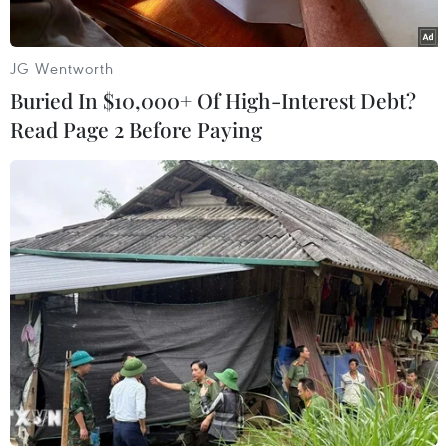
tới và sau đó sẽ có thể xuống con số 0 trong tuần
đầu tháng Năm.
JG Wentworth
Trong khi đó, giáo sư Wang Linfa thuộc Đại học
Buried In $10,000+ Of High-Interest Debt?
Quốc gia Singapore cho rằng chỉ có thể lạc quan
Read Page 2 Before Paying
khi số ca mắc bệnh liên tục giảm trong từ 1 đến
2 tuần, ít nhất cũng phải tới ngày 10/5.
[Dịch COVID-19 ngày 28/4: Châu Á đề cao cảnh
giác trước kỳ nghỉ lễ]
Cùng chung quan điểm này, Giáo sư Hsu Li Yang
cũng thuộc trường đại học trên nhận định cần ít
nhất một tuần liên tục số ca nhiễm virus SARS-
CoV-2 trong cộng đồng dưới 10 ca mỗi ngày mới
có thể coi là dấu hiệu đang đi đúng hướng.
Trong khi đó, theo phóng viên TTXVN tại