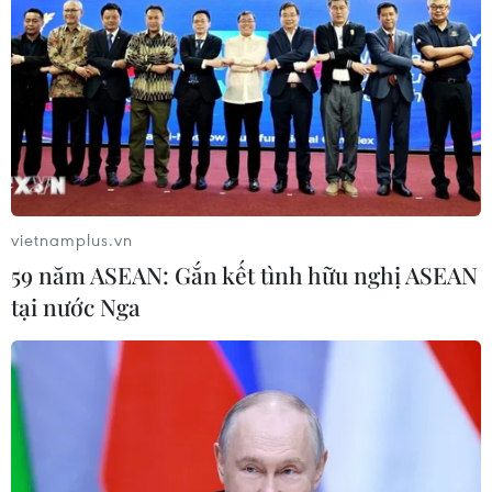
(TTXVN/Vietnam+)
vietnamplus.vn
59 năm ASEAN: Gắn kết tình hữu nghị ASEAN
tại nước Nga
#COVID-19
#Singapore