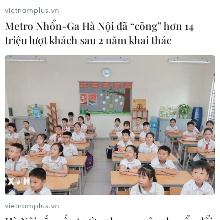
khi Bộ Y tế Singapore ghi nhận thêm 799 ca nhiễm
vietnamplus.vn
mới...
Metro Nhổn-Ga Hà Nội đã “cõng” hơn 14
triệu lượt khách sau 2 năm khai thác
Singapore cân nhắc sửa Hiến pháp để
vietnamplus.vn
Quốc hội có thể họp trực tuyến