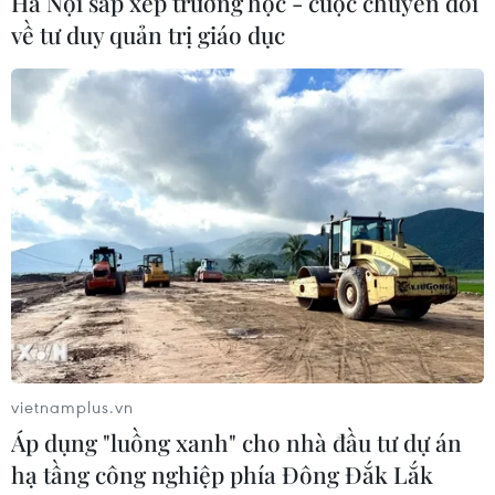
Hà Nội sắp xếp trường học - cuộc chuyển đổi
28/04/2020 07:52
về tư duy quản trị giáo dục
Giữa dịch COVID-19, Singapore đang cân nhắc sửa đổi
Hiến pháp để Quốc hội nước này có thể họp từ nhiều
nơi, thay vì buộc phải tập trung tại một địa điểm như
hiện nay.
vietnamplus.vn
Áp dụng "luồng xanh" cho nhà đầu tư dự án
hạ tầng công nghiệp phía Đông Đắk Lắk