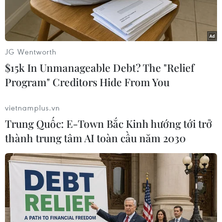
quan với con số này.
JG Wentworth
$15k In Unmanageable Debt? The "Relief
Program" Creditors Hide From You
vietnamplus.vn
Trung Quốc: E-Town Bắc Kinh hướng tới trở
thành trung tâm AI toàn cầu năm 2030
Nhân viên y tế kiểm tra sức khỏe cho người lao động nhập cư
tại khu ký túc xá Toh Guan, Singapore ngày 8/4/2020. (Ảnh:
THX/TTXVN)
Đã xuất hiện một số dấu hiệu tích cực trong