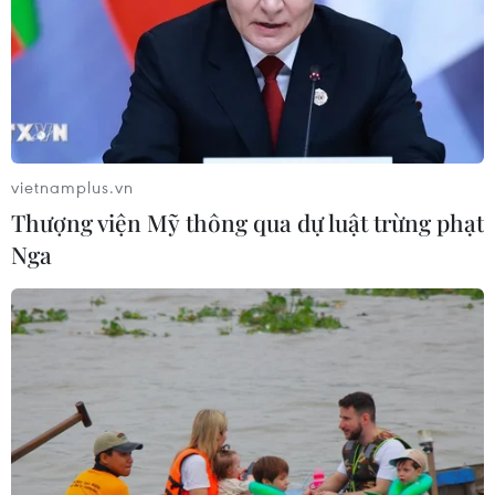
#Dịch viêm đường hô hấp cấp
#logistics
#phong tỏa
#Mắc bệnh
Singapore
Theo dõi VietnamPlus
vietnamplus.vn
Thượng viện Mỹ thông qua dự luật trừng phạt
Nga
TIN LIÊN QUAN