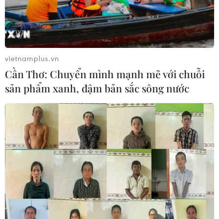
vietnamplus.vn
Cần Thơ: Chuyển mình mạnh mẽ với chuỗi
sản phẩm xanh, đậm bản sắc sông nước
Singapore dựng bệnh viện dã chiến tại các
trung tâm triển lãm
26/04/2020 08:05
Một trong những cơ sở đó là Trung tâm triển lãm
Changi, nơi thường tổ chức Triển lãm hàng không
Singpore - triển lãm hàng không lớn nhất châu Á- có thể
phục vụ tới hơn 4.000 bệnh nhân.