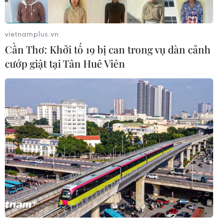
vietnamplus.vn
Cần Thơ: Khởi tố 19 bị can trong vụ dàn cảnh
cướp giật tại Tân Huê Viên
Tình hình dịch bệnh COVID-19 khu vực
ASEAN tính đến 18 giờ chiều 27/4
27/04/2020 11:16
Bộ Y tế Lào cho biết trong 24 giờ qua, nước này không
ghi nhận thêm ca nào nhiễm virus SARS-CoV-2, trong