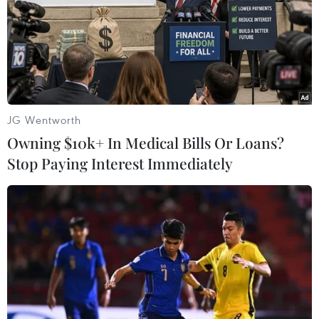
cuộc chiến ngăn chặn dịch viêm đường hô hấp
cấp COVID-19 tại Singapore với số ca nhiễm mới
trong 5 ngày qua giảm xuống dưới mức 1.000 ca
mỗi ngày, đặc biệt là số ca nhiễm trong cộng
đồng đã có chiều hướng giảm.
Tuy nhiên, các chuyên gia nước này cho rằng
JG Wentworth
vẫn còn quá sớm để lạc quan và con số giảm
Owning $10k+ In Medical Bills Or Loans?
này chưa phản ánh đúng thực tế.
Stop Paying Interest Immediately
Theo phóng viên TTXVN tại Singapore, trong
ngày 28/4, nước này đã ghi nhận 528 ca nhiễm
mới, mức thấp nhất trong 5 ngày qua, nâng tổng
số ca mắc bệnh lên 14.951 ca, trong đó 13.842 ca
vẫn đang được điều trị và 14 ca tử vong.
Số ca nhiễm trong cộng đồng giảm từ 29
ca/ngày trong tuần trước, xuống 20 ca/ngày