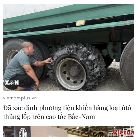
Kinh tế Singapore năm 2020 sẽ rơi vào
suy thoái do dịch COVID-19
28/04/2020 11:06
Dịch bệnh hoành hành cùng các biện pháp “ngắt
mạch” của Chính phủ Singapore nhằm ngăn chặn sự
lây lan của virus SARS-CoV-2 gây dịch COVID-19 đã
gây thiệt hại lớn cho nền kinh tế nước này.
vietnamplus.vn
Đã xác định phương tiện khiến hàng loạt ôtô
thủng lốp trên cao tốc Bắc-Nam