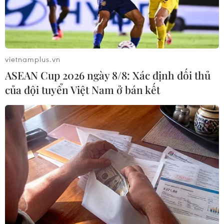
trong tuần qua, trong đó số ca không rõ nguồn
gốc giảm từ 19 ca/ngày xuống 13 ca/ngày.
Giới nghiên cứu nhận định số liệu những ngày
qua cho thấy các biện pháp phong toả tại
vietnamplus.vn
Singapore, bắt đầu được áp dụng từ ngày 7/4 đã
ASEAN Cup 2026 ngày 8/8: Xác định đối thủ
mang lại hiệu quả nhất định, tuy nhiên xu
của đội tuyển Việt Nam ở bán kết
hướng ca mắc bệnh trong cộng đồng giảm cần
phải được duy trì ít nhất là tới hết tuần đầu
tháng Năm và số ca nhiễm từ các khu nhà tập
thể của lao động nước ngoài vẫn tiếp tục là một
thách thức.
Theo Tiến sỹ Leo Hoe Nam, chuyên gia bệnh
truyền nhiễm tại bệnh viện Mount Elizabeht
Novena, ông kỳ vọng số ca nhiễm trong cộng
đồng sẽ xuống mức dưới 5 ca/ngày trong tuần