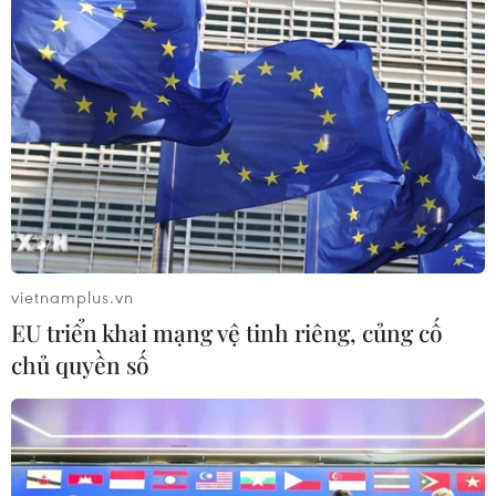
Tuy nhiên, ông Setijadi cho biết SCI sẽ điều
chỉnh dự báo này trong bối cảnh dịch COVID-19
đã và đang tác động nghiêm trọng đến các hoạt
động thương mại và logistics trên toàn cầu./.
vietnamplus.vn
EU triển khai mạng vệ tinh riêng, củng cố
chủ quyền số