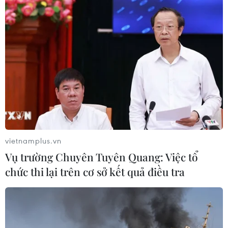
Lập tổ thẩm định hồ sơ an toàn hệ thống
đường sắt đô thị Nhổn-Ga Hà Nội
05/03/2024 01:27
Dự án đường sắt đô thị đoạn Nhổn-Ga Hà Nội đã bước
vào quá trình đánh giá hồ sơ an toàn hệ thống, nếu
vượt qua sẽ là bước đệm cho việc vận hành khai thác.
vietnamplus.vn
Vụ trường Chuyên Tuyên Quang: Việc tổ
chức thi lại trên cơ sở kết quả điều tra