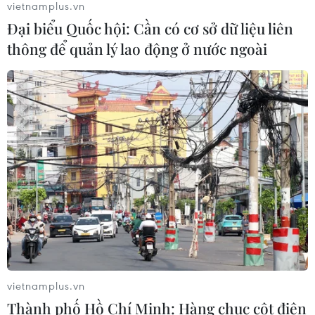
vietnamplus.vn
Đại biểu Quốc hội: Cần có cơ sở dữ liệu liên
Va chạm giữa xe đầu kéo và môtô tại
thông để quản lý lao động ở nước ngoài
Đắk Lắk khiến hai người thương
vong
03/08/2026 08:32
7 tháng năm 2026: Tai
nạn giao thông giảm trên cả ba tiêu
chí
03/08/2026 07:42
Đồng Tháp đề nghị bổ sung đường
gom dân sinh dọc cao tốc Mỹ An-Cao
Lãnh
vietnamplus.vn
03/08/2026 07:37
Thành phố Hồ Chí Minh: Hàng chục cột điện