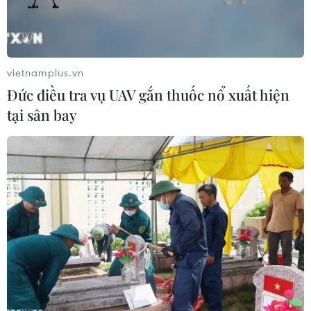
cố.
vietnamplus.vn
Đức điều tra vụ UAV gắn thuốc nổ xuất hiện
tại sân bay
Tình huống giả định lực lượng chức năng đưa người bị thương
ra khỏi hiện trường vụ cháy trên tàu. (Ảnh: TTXVN phát)
Chiều 17/5, dự án tuyến đường sắt đô thị Nhổn-
ga Hà Nội đã diễn tập kịch bản khẩn cấp sơ tán