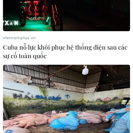
là xảy ra cháy tụ biến áp bên
trong ga ngầm gây sự cố cho 2
tàu khiến số lượng lớn hành
khách bị kẹt, bị ngất, đồng thời
xảy ra vụ cháy trong tầng hầm.
vietnamplus.vn
Cuba nỗ lực khôi phục hệ thống điện sau các
sự cố toàn quốc
(TTXVN/Vietnam+)