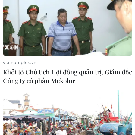
vietnamplus.vn
Khởi tố Chủ tịch Hội đồng quản trị, Giám đốc
Công ty cổ phần Mekolor
Hamas-Israel chính thức bắt đầu thỏa
thuận ngừng bắn 4 ngày
24/11/2023 06:11
Theo thỏa thuận ngừng bắn với Israel kéo dài 4 ngày,
Hamas sẽ thả nhóm con tin đầu tiên trong ngày 24/11 và
hàng viện trợ sẽ được đưa vào Gaza.