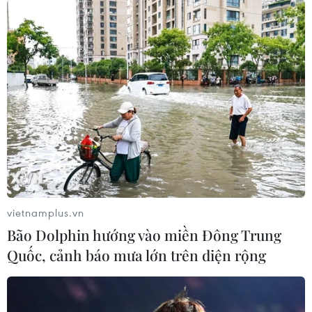
Kinh tế Gaza có thể thụt lùi nhiều năm do
xung đột Israel-Hamas
24/11/2023 09:30
Tỷ lệ thất nghiệp của Gaza vốn là một trong những mức
cao nhất thế giới với trên 40% và hiện ở mức gần
100%, trong khi các hoạt động kinh tế tại khu vực này
gần như đình trệ.
vietnamplus.vn
Bão Dolphin hướng vào miền Đông Trung
Quốc, cảnh báo mưa lớn trên diện rộng