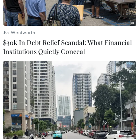
JG Wentworth
$30k In Debt Relief Scandal: What Financial
Institutions Quietly Conceal
Một chiếc xe tăng của Israel bị phá hủy gần hàng rào biên giới
với Gaza ngày 7/10/2023. (Ảnh: Reuters
Một sỹ quan cấp cao tình báo quân đội Israel đã
bác bỏ thông tin họ nhận được cảnh báo dự
đoán về cuộc đột kích của Hamas vào ngày 7/10,
và gọi đây chỉ là một “kịch bản tưởng tượng.”