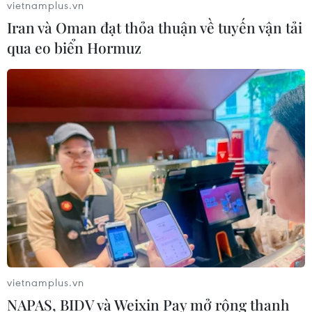
vietnamplus.vn
Iran và Oman đạt thỏa thuận về tuyến vận tải
qua eo biển Hormuz
vietnamplus.vn
NAPAS, BIDV và Weixin Pay mở rộng thanh