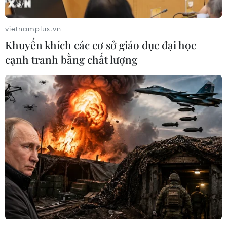
vietnamplus.vn
Khuyến khích các cơ sở giáo dục đại học
cạnh tranh bằng chất lượng
#Tình báo Israel
#Dải Gaza
#Hamas
#Con tin
Israel
Palestine