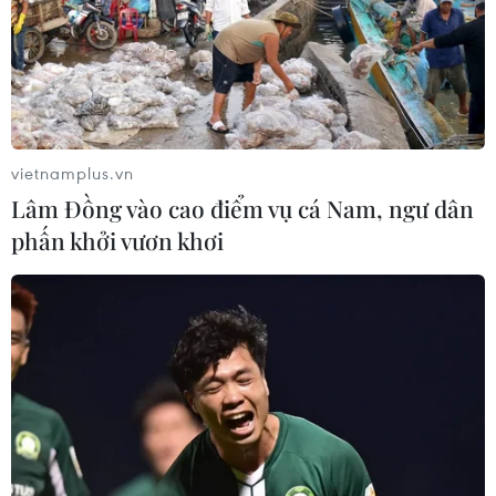
vietnamplus.vn
Lâm Đồng vào cao điểm vụ cá Nam, ngư dân
phấn khởi vươn khơi