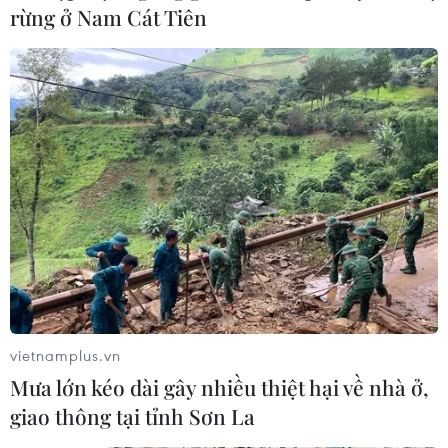
Phong trào Hamas nêu điều kiện giải giáp toàn
rừng ở Nam Cát Tiên
diện
TIN LIÊN QUAN
vietnamplus.vn
Mưa lớn kéo dài gây nhiều thiệt hại về nhà ở,
giao thông tại tỉnh Sơn La