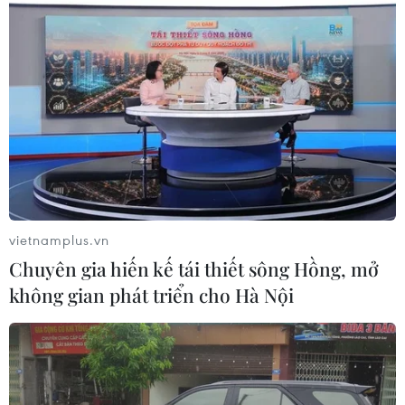
Israel nâng mức cảnh báo trước khả
năng Mỹ tấn công Iran
02/08/2026 01:10
Xem thêm
vietnamplus.vn
Chuyên gia hiến kế tái thiết sông Hồng, mở
không gian phát triển cho Hà Nội
CƠ QUAN CHỦ QUẢN: THÔNG TẤN XÃ VIỆT NAM
Tổng Biên tập: TRẦN TIẾN DUẨN
Phó Tổng Biên tập: NGUYỄN THỊ TÁM, KHÚC THANH
THỦY