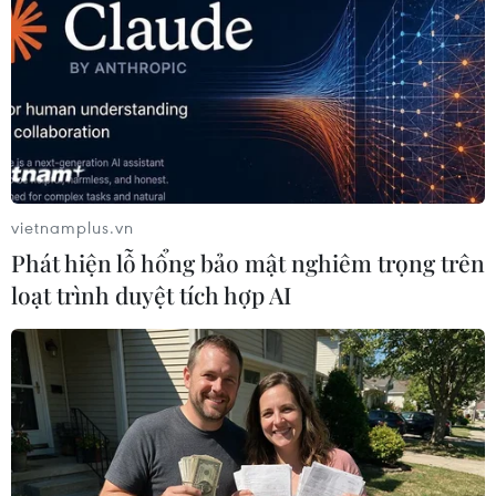
động phong tỏa Gaza, ném bom các cơ sở quân
sự và sử dụng viện trợ như một biện pháp
nhằm xoa dịu phong trào Hồi giáo này.
Một cuộc tấn công của Hamas sẽ ngay lập tức
gây ra chiến tranh với Israel, điều mà cộng
đồng tình báo nước này tin rằng Hamas đang
tìm cách tránh xảy ra.
vietnamplus.vn
Cuộc tấn công của Hamas vào ngày 7/10 phần
Phát hiện lỗ hổng bảo mật nghiêm trọng trên
lớn diễn ra theo mô hình được dự đoán trong
loạt trình duyệt tích hợp AI
báo cáo, bao gồm hai kibbutz bị tấn công và việc
sử dụng tên lửa để đánh lạc hướng quân đội
Israel khỏi cuộc xâm nhập đang diễn ra.