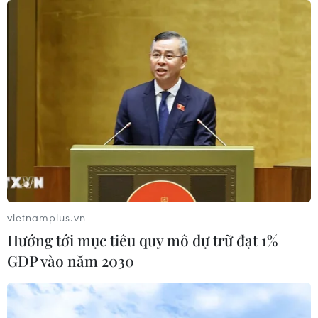
vietnamplus.vn
TIN CÙNG CHUYÊN MỤC
Hướng tới mục tiêu quy mô dự trữ đạt 1%
GDP vào năm 2030
Iran và Oman thống nhất mở lại eo
biển Hormuz trong 60 ngày
06/08/2026 12:25