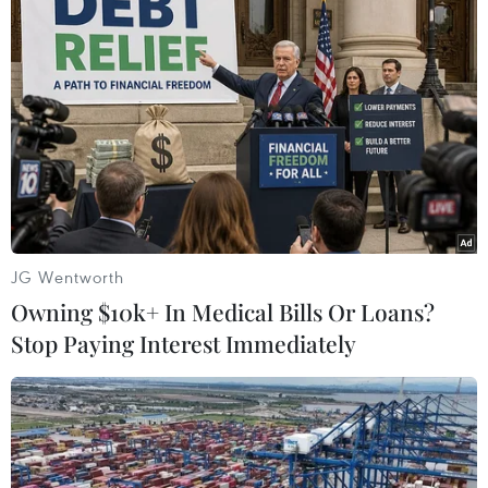
#Evergrande
#bất động sản
#chứng khoán Hong Kong
#Hằng Đại
Trung Quốc
Theo dõi VietnamPlus
JG Wentworth
Owning $10k+ In Medical Bills Or Loans?
Stop Paying Interest Immediately
TIN LIÊN QUAN