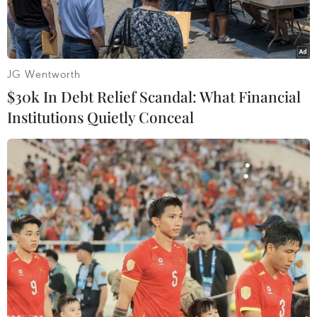
hạn.
JG Wentworth
$30k In Debt Relief Scandal: What Financial
Institutions Quietly Conceal
Tòa nhà của tập đoàn Evergrande (giữa) tại Thượng Hải, Trung
Quốc, ngày 24/9. (Ảnh: AFP/ TTXVN)
Sau gần 3 tuần bị tạm ngừng giao dịch, giá cổ
phiếu của tập đoàn bất động sản Trung Quốc