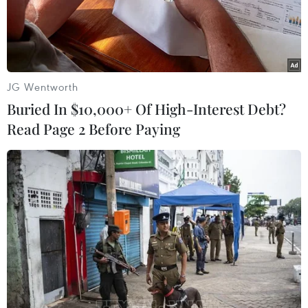
JG Wentworth
Buried In $10,000+ Of High-Interest Debt?
Read Page 2 Before Paying
Hong Kong điều tra báo cáo kế toán của
tập đoàn Evergrande
15/10/2021 12:03
Hội đồng Báo cáo Tài chính Hong Kong cho biết tính