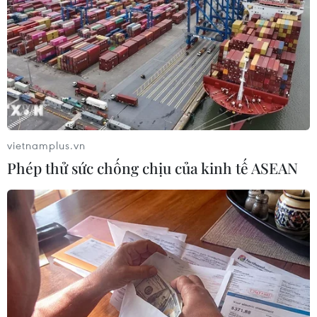
vietnamplus.vn
Phép thử sức chống chịu của kinh tế ASEAN
Liệu kỷ nguyên suy thoái kinh tế của
Trung Quốc đã tới?
18/10/2021 13:14
Ngoài biện pháp phong tỏa phòng chống dịch cản trở
sự phát triển kinh tế, việc Trung Quốc tiến hành chấn
chỉnh lĩnh vực công nghệ và các cơ sở giáo dục cũng có
thể khiến nền kinh tế sa sút.