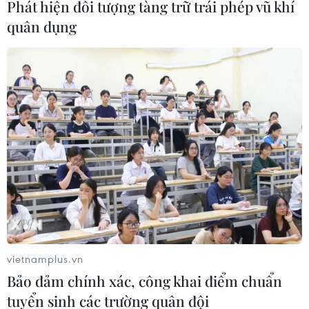
Phát hiện đối tượng tàng trữ trái phép vũ khí
quân dụng
Trung Quốc điều tra quan hệ giữa định
chế tài chính và doanh nghiệp
20/10/2021 06:13
Cuộc điều tra này nằm trong nỗ lực nhằm chèo lái hệ
thống kinh tế Trung Quốc thoát khỏi mô hình chủ nghĩa
tư bản kiểu phương Tây trong quá trình chuẩn bị cho sự
chuyển giao lãnh đạo vào cuối năm tới.
vietnamplus.vn
Bảo đảm chính xác, công khai điểm chuẩn
tuyển sinh các trường quân đội