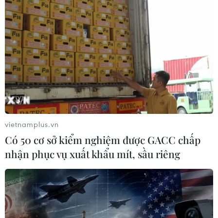
vietnamplus.vn
Có 50 cơ sở kiểm nghiệm được GACC chấp
nhận phục vụ xuất khẩu mít, sầu riêng