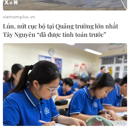
vietnamplus.vn
Lún, nứt cục bộ tại Quảng trường lớn nhất
Tây Nguyên “đã được tính toán trước”
TIN CÙNG CHUYÊN MỤC
VN-Index tăng hơn 3 điểm nhờ sức
bật nhóm dầu khí
07/08/2026 09:36
Chứng khoán Mỹ rời đỉnh khi giá