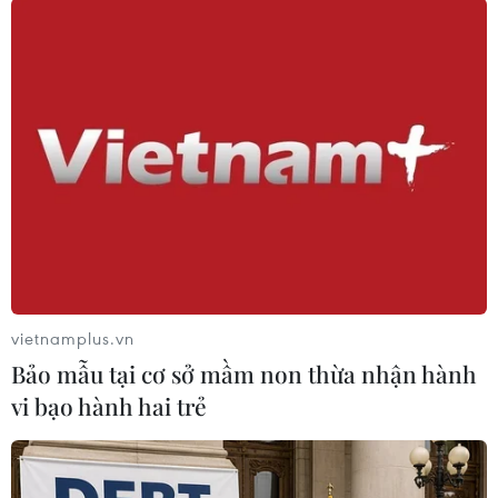
sản hàng đầu Trung Quốc giảm tới 36% trong
tháng 9 so với cùng kỳ năm ngoái, trong đó, hơn
60% trong số này bị sụt giảm doanh số bán hàng
ở mức hơn 30%./.
(TTXVN/Vietnam+)
vietnamplus.vn
Bảo mẫu tại cơ sở mầm non thừa nhận hành
vi bạo hành hai trẻ