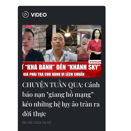
VIDEO
CHUYỆN TUẦN QUA: Cảnh
báo nạn "giang hồ mạng”
kéo những hệ lụy ảo tràn ra
đời thực
08/08/2026 04:00