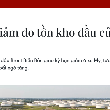
giảm do tồn kho dầu c
iá dầu Brent Biển Bắc giao kỳ hạn giảm 6 xu Mỹ, 
bất ngờ tăng.