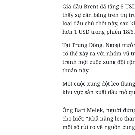
Giá dầu Brent đã tăng 8 US
thấy sự cân bằng trên thị tr
loại dầu chủ chốt này, sau 
hơn 1 USD trong phiên 18/6.
Tại Trung Đông, Ngoại trưởn
có thể xảy ra với nhóm vũ t
tránh một cuộc xung đột rộn
thuẫn này.
Một cuộc xung đột leo than
khu vực sản xuất dầu mỏ qu
Ông Bart Melek, người đứng
cho biết: “Khả năng leo th
một số rủi ro về nguồn cung