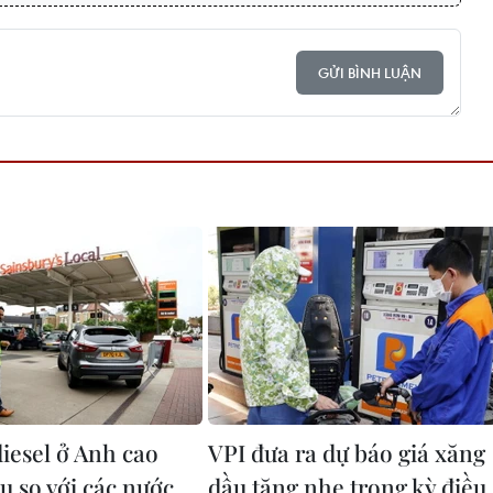
GỬI BÌNH LUẬN
diesel ở Anh cao
VPI đưa ra dự báo giá xăng
u so với các nước
dầu tăng nhẹ trong kỳ điều