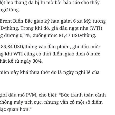
ột leo thang đã bị lu mờ bởi báo cáo cho thấy
ngờ tăng.
 Brent Biển Bắc giao kỳ hạn giảm 6 xu Mỹ, tương
D/thùng. Trong khi đó, giá dầu ngọt nhẹ (WTI)
ng đương 0,1%, xuống mức 81,47 USD/thùng.
85,84 USD/thùng vào đầu phiên, ghi dấu mức
ong khi WTI cũng có thời điểm giao dịch ở mức
ất kể từ ngày 30/4.
hiên này khá thưa thớt do là ngày nghỉ lễ của
iới dầu mỏ PVM, cho biết: “Bức tranh toàn cảnh
 không mấy tích cực, nhưng vẫn có một số điểm
 lạc quan hơn."