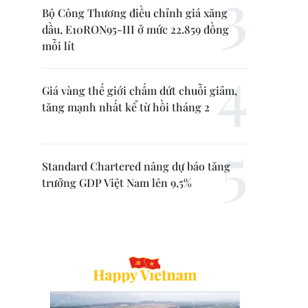
Bộ Công Thương điều chỉnh giá xăng
dầu, E10RON95-III ở mức 22.859 đồng
mỗi lít
Giá vàng thế giới chấm dứt chuỗi giảm,
tăng mạnh nhất kể từ hồi tháng 2
Standard Chartered nâng dự báo tăng
trưởng GDP Việt Nam lên 9,5%