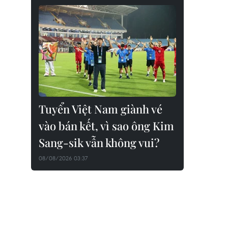
Tuyển Việt Nam giành vé
vào bán kết, vì sao ông Kim
Sang-sik vẫn không vui?
08/08/2026 03:37