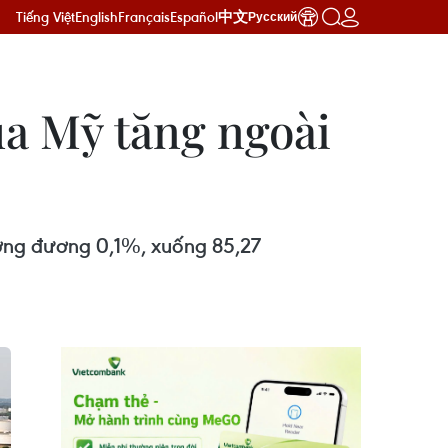
Tiếng Việt
English
Français
Español
中文
Русский
ủa Mỹ tăng ngoài
tương đương 0,1%, xuống 85,27