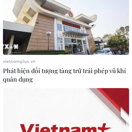
Nhà đầu tư Anh đề xuất siêu dự án Tổ
hợp cảng biển 18 tỷ USD tại Quảng
Ninh
07/08/2026 08:33
vietnamplus.vn
Canh tác biển - động lực mới cho
Phát hiện đối tượng tàng trữ trái phép vũ khí
kinh tế biển Việt Nam
quân dụng
07/08/2026 08:14
Giá vàng hướng tới tuần tăng mạnh
nhất kể từ tháng 1/2026
07/08/2026 08:14