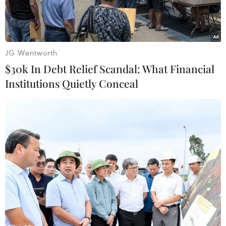
JG Wentworth
$30k In Debt Relief Scandal: What Financial
Institutions Quietly Conceal
Bơm nhiên liệu cho phương tiện tại trạm xăng ở New York, Mỹ.
(Ảnh: THX/TTXVN)
Cả hai loại dầu thô chuẩn của thế giới đều chốt
phiên 9/7 ở mức cao nhất trong hơn hai tuần,
sau khi Mỹ tiến hành hoạt động quân sự mới
nhằm vào Iran trong ngày 8/7 theo chỉ đạo của