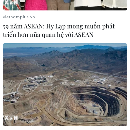
Thương mại Việt Nam-Australia
hướng tới những động lực tăng
vietnamplus.vn
trưởng mới
59 năm ASEAN: Hy Lạp mong muốn phát
08/08/2026 03:29
triển hơn nữa quan hệ với ASEAN
Nghệ An: OCOP đã có thương hiệu,
vì sao nông sản vẫn lo đầu ra?
08/08/2026 03:28
Quảng Trị quyết tâm bàn giao sớm
mặt bằng Dự án Nhà máy điện gió
LIG-Hướng Hóa 1
08/08/2026 02:33