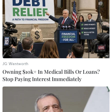
#giá dầu
#eo biển Hormuz
Theo dõi VietnamPlus
JG Wentworth
Owning $10k+ In Medical Bills Or Loans?
Stop Paying Interest Immediately
Giá dầu
Giá dầu tăng trước những lo ngại về kế hoạch
mở lại Eo biển Hormuz
Giá dầu tăng vọt do Iran xem xét cấm tàu Mỹ