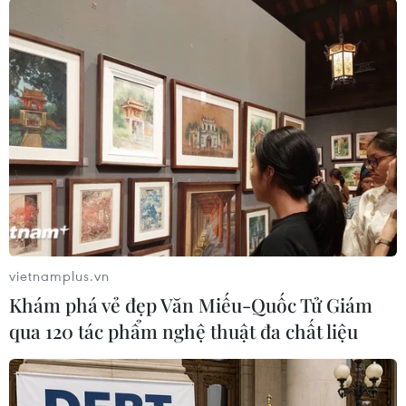
tiêu của đợt không kích mới,
nhưng cho biết chiến dịch này sẽ
"tiếp tục làm suy giảm năng lực
của Iran trong việc đe dọa quyền
tự do hàng hải tại eo biển
Hormuz."
(TTXVN/Vietnam+)
vietnamplus.vn
Khám phá vẻ đẹp Văn Miếu-Quốc Tử Giám
qua 120 tác phẩm nghệ thuật đa chất liệu