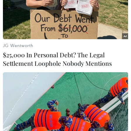
JG Wentworth
$25,000 In Personal Debt? The Legal
Settlement Loophole Nobody Mentions
Mỹ nối lại hoạt động quân sự nhằm vào
Iran, giá dầu tăng hơn 3%
08/07/2026 08:23
Giá dầu thế giới tăng mạnh do hoạt động quân sự của
Mỹ chống Iran và lo ngại gián đoạn nguồn cung tại
Trung Đông, ảnh hưởng thị trường dầu mỏ.