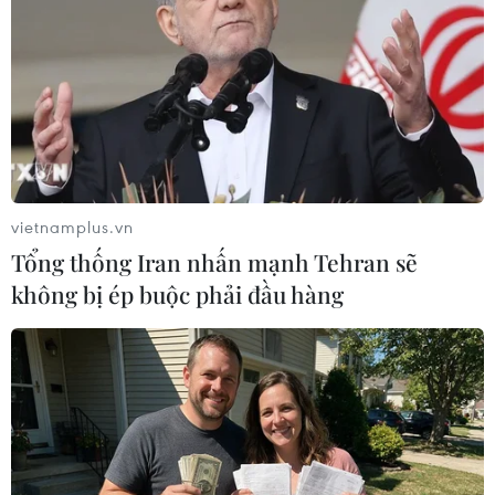
và Israel qua eo biển Hormuz
Giá dầu tăng khi nhà đầu tư thận trọng trước
tình hình Trung Đông
Giá dầu thô biến động nhẹ khi triển vọng đàm
phán Trung Đông vẫn khó đoán
Dầu thô chạm đáy ba tuần khi căng thẳng tại
vietnamplus.vn
eo biển Hormuz hạ nhiệt
Tổng thống Iran nhấn mạnh Tehran sẽ
không bị ép buộc phải đầu hàng
TIN LIÊN QUAN