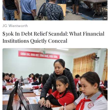
đồng/lượng ở chiều bán ra.
JG Wentworth
$30k In Debt Relief Scandal: What Financial
Institutions Quietly Conceal
Cả vàng nhẫn và vàng SJC đều giảm về mức 135 triệu
đồng/lượng ở chiều mua vào và 140 triệu đồng/lượng ở chiều
bán ra. (Ảnh: Vietnam+)
Sáng nay (10/6), sau một ngày không biến động,
thị trường vàng trong nước sáng nay giảm thêm