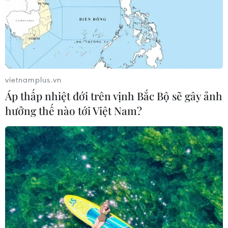
vietnamplus.vn
Áp thấp nhiệt đới trên vịnh Bắc Bộ sẽ gây ảnh
hưởng thế nào tới Việt Nam?
TIN CÙNG CHUYÊN MỤC
Ngân hàng Trung ương Trung Quốc
mua thêm 20 tấn vàng trong tháng 7
07/08/2026 15:21
Chuyên gia quốc tế đánh giá tích cực