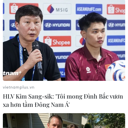
triệu đồng
Sau khi giảm tới 7,4 triệu đồng/lượng chỉ trong
một ngày, thị trường vàng trong nước sáng 9/6 đi
ngang, theo đó cả vàng nhẫn và SJC cùng niêm
yết 138,8-143,8 triệu đồng/lượng (mua vào-bán ra).
(Vietnam+)
vietnamplus.vn
HLV Kim Sang-sik: 'Tôi mong Đình Bắc vươn
xa hơn tầm Đông Nam Á'