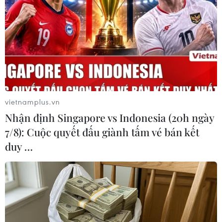
Theo dõi VietnamPlus
TIN LIÊN QUAN
vietnamplus.vn
Nhận định Singapore vs Indonesia (20h ngày
7/8): Cuộc quyết đấu giành tấm vé bán kết
duy …