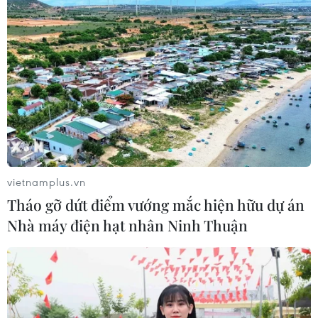
Cà Mau quảng bá thương hiệu, kết
nối đầu tư, đưa ngành tôm phát triển
bền vững
07/08/2026 03:04
Giá vàng trong nước giảm nhẹ,
thương hiệu SJC lùi về ngưỡng 142,2
triệu đồng
vietnamplus.vn
07/08/2026 02:21
Tháo gỡ dứt điểm vướng mắc hiện hữu dự án
Nhà máy điện hạt nhân Ninh Thuận
Kho dự trữ khí đốt của EU còn chưa
đầy 60% ngay trước mùa Đông
07/08/2026 01:50