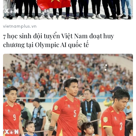
vietnamplus.vn
7 học sinh đội tuyển Việt Nam đoạt huy
chương tại Olympic AI quốc tế
Giá vàng ngày 9/6: Bảng giá tại các công ty
vàng bạc đá quý
09/06/2026 01:33
Tại Việt Nam, ngày 9/6, công ty Vàng bạc đá quý Sài
Gòn niêm yết giá vàng SJC tại thị trường Hà Nội ở mức
138,80-143,80 triệu đồng/lượng (mua vào-bán ra).