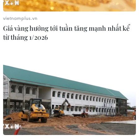
06/08/2026 08:36
vietnamplus.vn
Giá vàng hướng tới tuần tăng mạnh nhất kể
Xem thêm
từ tháng 1/2026
CƠ QUAN CHỦ QUẢN: THÔNG TẤN XÃ VIỆT NAM
Tổng Biên tập: TRẦN TIẾN DUẨN
Phó Tổng Biên tập: NGUYỄN THỊ TÁM, KHÚC THANH
THỦY
Sở hữu trí tuệ
Quy định sử dụng