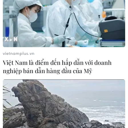
Bắc-Nam
07/08/2026 08:15
Xuất hiện các cung trượt sạt kèm
theo nhiều vết nứt, gãy tại Sơn La
07/08/2026 07:31
vietnamplus.vn
Việt Nam là điểm đến hấp dẫn với doanh
nghiệp bán dẫn hàng đầu của Mỹ
Thu hồi 89 ha đất đấu giá chọn nhà
đầu tư công trình thành phố cảng
hàng không
07/08/2026 06:46
Cần xử lý dứt điểm việc tập kết gỗ ở
hành lang an toàn giao thông Quốc