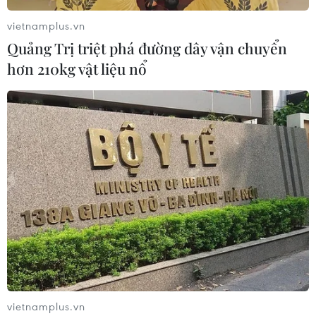
vietnamplus.vn
Quảng Trị triệt phá đường dây vận chuyển
hơn 210kg vật liệu nổ
TIN CÙNG CHUYÊN MỤC
Xe tải va chạm xe máy tại Đắk Lắk
làm hai người thương vong
08/08/2026 14:58
vietnamplus.vn