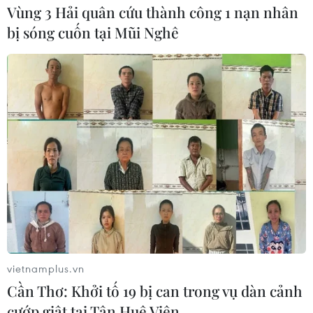
Vùng 3 Hải quân cứu thành công 1 nạn nhân
bị sóng cuốn tại Mũi Nghê
Bình Định nỗ lực hoàn thành giải phóng
mặt bằng cao tốc Bắc-Nam trong tháng 1
05/01/2024 04:14
Để hoàn thành giải phóng mặt bằng cao tốc Bắc-Nam
trong tháng 1, Phó chủ tịch Ủy ban Nhân dân tỉnh
Nguyễn Tự Công Hoàng đã yêu cầu các địa phương
cưỡng chế nếu không chấp thuận trước ngày 15/1.
vietnamplus.vn
Cần Thơ: Khởi tố 19 bị can trong vụ dàn cảnh
cướp giật tại Tân Huê Viên