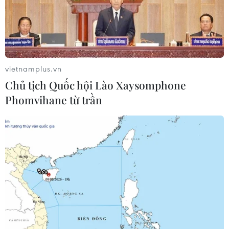
Cao tốc Bắc-Nam
Bộ Xây dựng yêu cầu đầu tư hệ thống trạm sạc
vietnamplus.vn
điện trên cao tốc Bắc-Nam
Chủ tịch Quốc hội Lào Xaysomphone
Sắp thu phí thêm 5 dự án thành phần cao tốc
Phomvihane từ trần
đoạn từ Quảng Ngãi-Nha Trang
Còn tồn tại, khiếm khuyết hệ thống thu phí tại 5
Dự án cao tốc Bắc-Nam
Bộ Xây dựng mạnh tay xử lý nhà thầu chậm tiến
độ cao tốc Cam Lộ-La Sơn
Đồng Tháp: Cao tốc Mỹ An-Cao Lãnh tăng tốc
phấn đấu về đích sớm 5 tháng