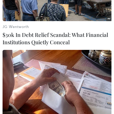
JG Wentworth
$30k In Debt Relief Scandal: What Financial
Institutions Quietly Conceal
Theo Ban Quản lý dự án Mỹ Thuận cho biết, công tác bồi
thường di dời hạ tầng kỹ thuật ở các địa phương còn chậm,
nhất là các tuyến đường điện cao thế trên địa bàn tỉnh Hậu
Giang. (Ảnh: Huỳnh Anh/TTXVN)
Chiều 23/1, Ủy ban Nhân dân tỉnh Hậu Giang
làm việc với Ban quản lý dự án Mỹ Thuận và
các địa phương về phương án giải quyết dứt