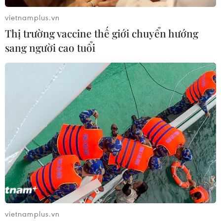
Điều phối vật liệu giữa các dự án Cao tốc
vietnamplus.vn
Bắc-Nam: Cần có hướng dẫn cụ thể
Thị trường vaccine thế giới chuyển hướng
23/01/2024 03:35
sang người cao tuổi
Tỉnh Phú Yên đề nghị Bộ Giao thông Vận tải phối hợp
với Bộ Tài nguyên và Môi trường có hướng dẫn cụ thể
để có cơ sở thống nhất giải quyết điều phối vật liệu khai
thác phục vụ thi công Cao tốc Bắc-Nam.
vietnamplus.vn