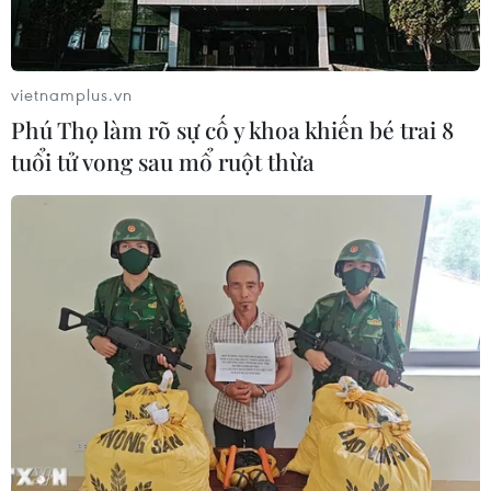
vietnamplus.vn
Phú Thọ làm rõ sự cố y khoa khiến bé trai 8
tuổi tử vong sau mổ ruột thừa