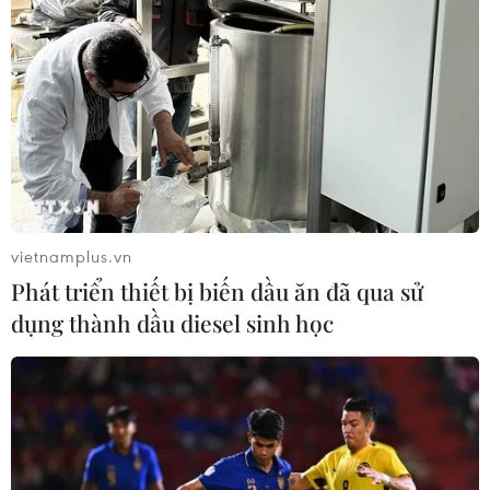
dự án Cao tốc Bắc-Nam:
Cần có hướng dẫn cụ thể
Tỉnh Phú Yên đề nghị Bộ Giao
thông Vận tải phối hợp với Bộ Tài
nguyên và Môi trường có hướng
dẫn cụ thể để có cơ sở thống nhất
giải quyết điều phối vật liệu khai
thác phục vụ thi công Cao tốc
Bắc-Nam.
vietnamplus.vn
Phát triển thiết bị biến dầu ăn đã qua sử
dụng thành dầu diesel sinh học
(TTXVN/Vietnam+)