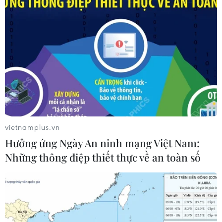
01/08/2026 04:32
Phố Wall tăng điểm nhờ nhóm công
nghệ, bất chấp áp lực từ lãi suất
01/08/2026 03:28
Chứng khoán bứt tốc cuối phiên, chỉ
số VN-Index tăng gần 40 điểm
vietnamplus.vn
30/07/2026 08:47
Hưởng ứng Ngày An ninh mạng Việt Nam:
Những thông điệp thiết thực về an toàn số
Hoa Kỳ áp thuế bổ sung: Thị trường
chứng khoán đã phản ánh phần lớn
thông tin
30/07/2026 07:50