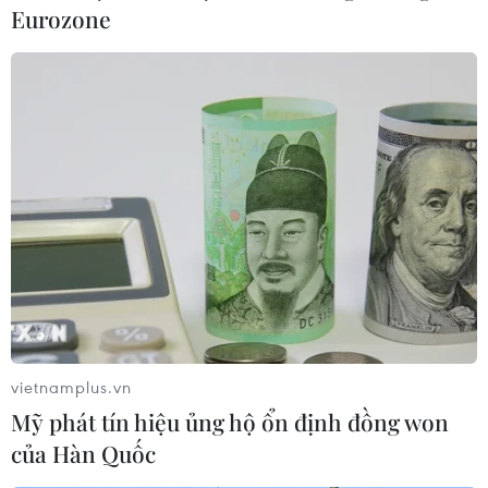
Eurozone
Tăng 3 phiên liên tiếp, chỉ số VN-Index
vượt mốc 760 điểm
14/06/2017 08:17
Đà leo dốc của VN-Index tiếp tục được nối dài trong
ngày giao dịch 14/6 với mức tăng gần 4 điểm và qua
đó vượt ngưỡng 760 điểm.
vietnamplus.vn
Mỹ phát tín hiệu ủng hộ ổn định đồng won
của Hàn Quốc