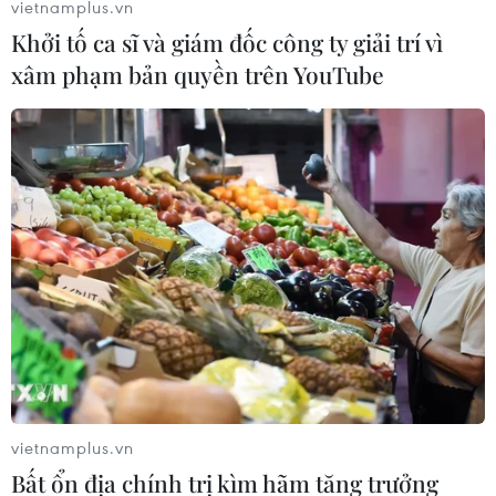
vietnamplus.vn
Tăng gần 6 điểm, chỉ số VN-Index tiến sát
Khởi tố ca sĩ và giám đốc công ty giải trí vì
ngưỡng 757 điểm
xâm phạm bản quyền trên YouTube
13/06/2017 08:18
Chỉ số VN-Index có phiên thứ hai liên tiếp giữ được sắc
xanh với mức tăng xấp xỉ 6 điểm trong ngày giao dịch
13/6 và qua đó gần chạm ngưỡng 757 điểm.
vietnamplus.vn
Bất ổn địa chính trị kìm hãm tăng trưởng