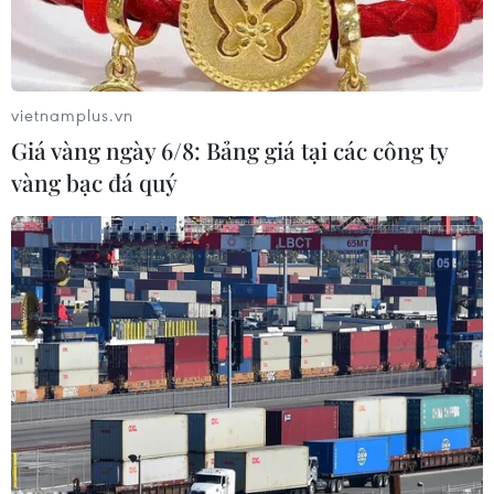
vietnamplus.vn
Giá vàng ngày 6/8: Bảng giá tại các công ty
vàng bạc đá quý
Ảnh minh họa. (Nguồn: TTXVN)
Chỉ số VN-Index ngày 15/6 không giữ được đà
tăng điểm kéo dài từ đầu tuần khi mất 0,2 điểm
và lùi sát về ngưỡng 760 điểm.