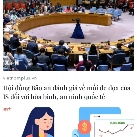
#Truy nã
#Tội phạm hình sự
#Hình sự
#Công an
#Vụ án
#Phạm pháp
#Pháp luật
#Pháp đình
#Xã hội
#An ninh xã hội
#Chính trị
#VietnamPlus
#Vietnam
#Plus
TP. Hà Nội
Tp. Hồ Chí Minh
Theo dõi VietnamPlus
vietnamplus.vn
Hội đồng Bảo an đánh giá về mối đe dọa của
IS đối với hòa bình, an ninh quốc tế
TIN LIÊN QUAN