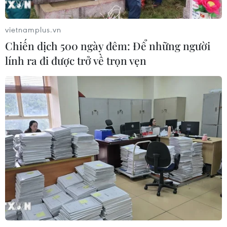
chứng khoán châu Á đồng loạt giảm
điểm
vietnamplus.vn
24/07/2026 09:41
Chiến dịch 500 ngày đêm: Để những người
lính ra đi được trở về trọn vẹn
VN-Index mất hơn 13 điểm, nhà đầu
tư vẫn thận trọng trước áp lực bán
24/07/2026 09:35
Chứng khoán Âu-Mỹ chao đảo trước
cú sốc kép
24/07/2026 00:42
Chứng khoán châu Á tăng điểm nhờ
làn sóng gom cổ phiếu công nghệ