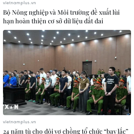
vietnamplus.vn
23/07/2026 09:40
Bộ Nông nghiệp và Môi trường đề xuất lùi
hạn hoàn thiện cơ sở dữ liệu đất đai
Sắc đỏ bao trùm bảng điện tử, VN-
Index trượt dốc mất hơn 62 điểm
22/07/2026 09:48
Cổ phiếu bán dẫn phục hồi mạnh,
tạo lực đỡ cho Phố Wall
22/07/2026 01:30
Xem thêm
vietnamplus.vn
24 năm tù cho đôi vợ chồng tổ chức “bay lắc”