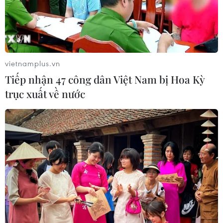
vietnamplus.vn
Tiếp nhận 47 công dân Việt Nam bị Hoa Kỳ
trục xuất về nước