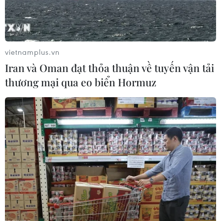
niêm yết đạt 4.414 tỷ đồng.
vietnamplus.vn
Iran và Oman đạt thỏa thuận về tuyến vận tải
thương mại qua eo biển Hormuz
Hồi phục cuối phiên, chỉ số VN-Index trụ
lại ngưỡng 751 điểm