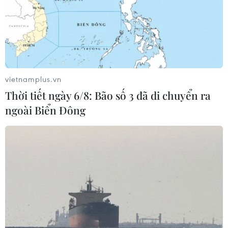
vietnamplus.vn
Thời tiết ngày 6/8: Bão số 3 đã di chuyển ra
ngoài Biển Đông
Thị trường giao dịch giằng co, VN-Index
chốt tuần dưới mốc 750 điểm
09/06/2017 08:47
Ngày 9/6, không khí thận trọng bao trùm, thanh khoản
thị trường giảm sút, tổng giá trị giao dịch trên hai sàn