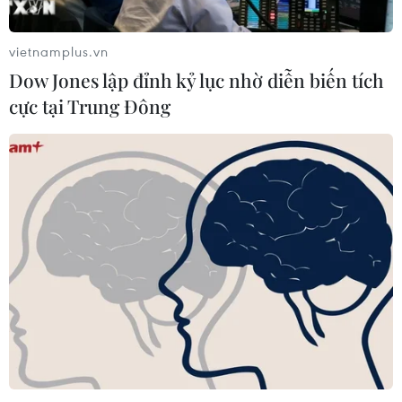
vietnamplus.vn
Dow Jones lập đỉnh kỷ lục nhờ diễn biến tích
TIN CÙNG CHUYÊN MỤC
cực tại Trung Đông
Dow Jones lập đỉnh kỷ lục nhờ diễn
biến tích cực tại Trung Đông
05/08/2026 23:27
Chứng khoán châu Á đồng loạt tăng
nhờ đà hồi phục của cổ phiếu công
nghệ
05/08/2026 11:00
Thị trường IPO Đông Nam Á nửa đầu