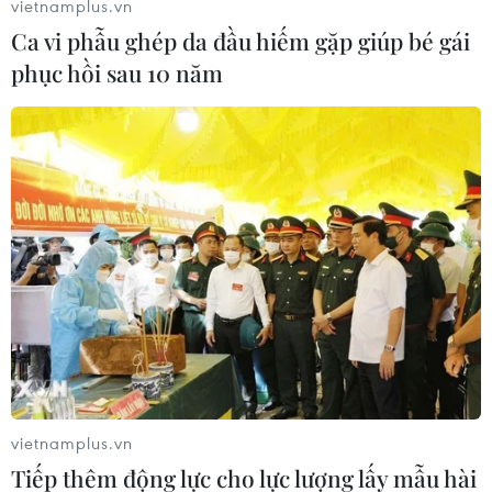
vietnamplus.vn
công tác hàng chục nghìn người, bao gồm cả
Ca vi phẫu ghép da đầu hiếm gặp giúp bé gái
quân nhân, học giả, nhà báo, chánh án, luật sư
phục hồi sau 10 năm
và các chính khách người Kurd để điều tra.
Hành động này của Thổ Nhĩ Kỳ đã vấp phải sự
chỉ trích của một số đồng minh châu Âu. Mới
đây nhất, Nghị viện châu Âu (EP) ngày 24/11 đã
bỏ phiếu ủng hộ việc ngừng các cuộc đàm phán
kết nạp Thổ Nhĩ Kỳ làm thành viên Liên minh
châu Âu (EU)./.
(TTXVN/Vietnam+)
vietnamplus.vn
Tiếp thêm động lực cho lực lượng lấy mẫu hài