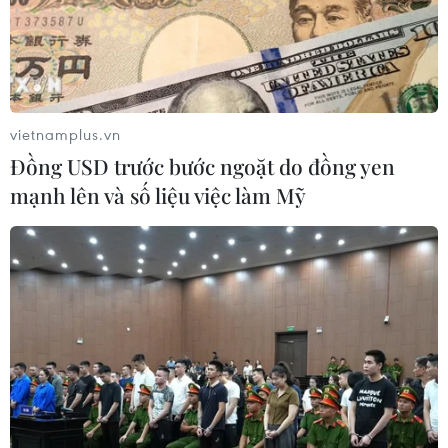
vietnamplus.vn
Đồng USD trước bước ngoặt do đồng yen
mạnh lên và số liệu việc làm Mỹ
Thổ Nhĩ Kỳ sẽ "không từ bỏ ý định mua vũ
khí của Nga"
25/11/2016 03:36
Trung tướng Không quân Thổ Nhĩ Kỳ đã nghỉ hưu, ông
Erdogan Karakush mới đây cho biết nước này quan tâm
đến việc mua vũ khí Nga có độ chính xác và tin cậy
cao.