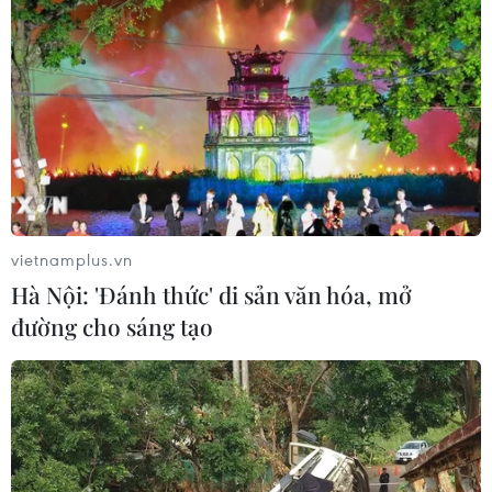
Tây Ban Nha nỗ lực khôi phục trật tự
sau cuộc khủng hoảng chưa từng có
03/08/2026 03:55
EU chính thức áp dụng quy định gắn
nhãn nội dung do AI tạo ra
vietnamplus.vn
03/08/2026 03:11
Hà Nội: 'Đánh thức' di sản văn hóa, mở
đường cho sáng tạo
Hy Lạp: Hai trực thăng va chạm khi
chữa cháy rừng, 2 phi công thiệt
mạng
03/08/2026 01:39