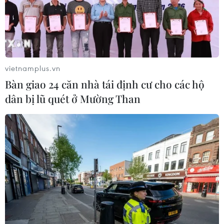
Ukraine tung đòn tập kích
hàng trăm UAV đánh thẳng vào loạt
tỉnh thành Nga
02/08/2026 15:54
vietnamplus.vn
Xem thêm
Bàn giao 24 căn nhà tái định cư cho các hộ
dân bị lũ quét ở Mường Than
CƠ QUAN CHỦ QUẢN: THÔNG TẤN XÃ VIỆT NAM
Tổng Biên tập: TRẦN TIẾN DUẨN
Phó Tổng Biên tập: NGUYỄN THỊ TÁM, KHÚC THANH
THỦY