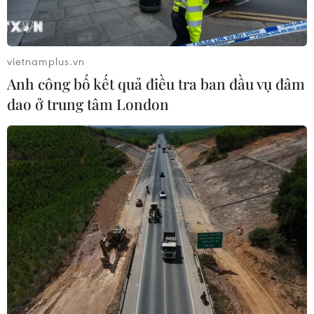
Sở hữu trí tuệ
Quy định sử dụng
RSS
Hỗ trợ
vietnamplus.vn
Ngôn ngữ
TTXVN
Anh công bố kết quả điều tra ban đầu vụ đâm
Dịch vụ tin
Quảng cáo
dao ở trung tâm London
Liên hệ
Giấy phép số: 1374/GP-BTTTT do Bộ Thông tin và Truyền thông
cấp ngày 11/9/2008.
Quảng cáo: Phó TBT Nguyễn Thị Tám: 093.5958688, Email:
tamvna@gmail.com
Điện thoại: (024) 39411349 - (024) 39411348, Fax: (024)
39411348
Email:
vietnamplus2008@gmail.com