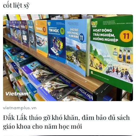
cốt liệt sỹ
#Thiết bị an ninh
#Hạ viện Áo
#Thổ Nhĩ Kỳ
#Hạn chế bán vũ khí
#Xung đột vũ trang
#Bán vũ khí cho Thổ Nhĩ Kỳ
Áo
Thổ Nhĩ Kỳ
vietnamplus.vn
Đắk Lắk tháo gỡ khó khăn, đảm bảo đủ sách
Theo dõi VietnamPlus
giáo khoa cho năm học mới