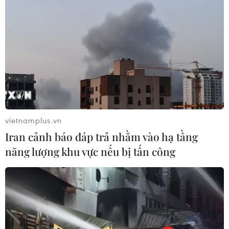
vietnamplus.vn
Iran cảnh báo đáp trả nhằm vào hạ tầng
năng lượng khu vực nếu bị tấn công
TIN CÙNG CHUYÊN MỤC
Thắt chặt tình hữu nghị sắt son giữa
các cựu chuyên gia quân sự Nga với
Việt Nam
06/08/2026 06:23