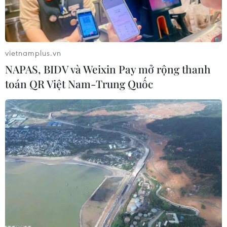
vietnamplus.vn
NAPAS, BIDV và Weixin Pay mở rộng thanh
toán QR Việt Nam-Trung Quốc
Binh sỹ Thổ Nhĩ Kỳ. (Nguồn: AFP)
Hãng thông tấn Áo APA đưa tin Hạ viện Áo ngày
24/11 đã nhất trí ủng hộ đề xuất hối thúc chính
phủ nước này hạn chế bán vũ khí cho Thổ Nhĩ
Kỳ.