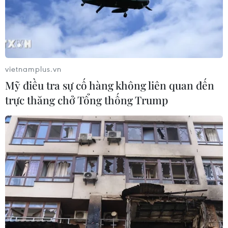
Đức điều tra vụ UAV gắn thuốc nổ
xuất hiện tại sân bay
05/08/2026 23:43
vietnamplus.vn
Bất ổn địa chính trị kìm hãm tăng
Mỹ điều tra sự cố hàng không liên quan đến
trưởng Eurozone
trực thăng chở Tổng thống Trump
05/08/2026 22:59
Tổng thống Nga thay đổi vị
trí các chỉ huy tại mặt trận Ukraine
05/08/2026 15:26
Đâm dao ở trung tâm London, một