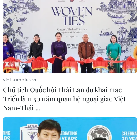
không thể thiếu của NATO
21/11/2016 13:41
Tổng thống Thổ Nhĩ Kỳ khẳng định nước này là một
thành viên không thể thiếu của NATO kể từ Chiến tranh
Lạnh, với việc Ankara cung cấp sự hỗ trợ về chính trị và
quân sự cho liên minh quân sự này.
vietnamplus.vn
Chủ tịch Quốc hội Thái Lan dự khai mạc
Triển lãm 50 năm quan hệ ngoại giao Việt
Nam-Thái …